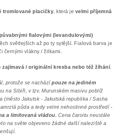
 tromlované placičky
, která je
velmi příjemná
půvabnými fialovými (levandulovými)
těch světlejších až po ty sytější. Fialová barva je
i černými vlákny / žilkami.
o
zajímavá / originální kresba nebo též žíhání
.
ál, protože se nachází
pouze na jediném
u na Sibiři, v tzv. Murunském masivu poblíž
a (město Jakutsk - Jakutská republika / Sasha
amrzlá půda a tedy velmi nehostinné prostředí -
a a limitovaná vládou.
Cena čaroitu neustále
lo na světe objeveno žádné další naleziště a
enšují.