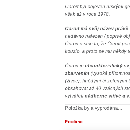
Čaroit byl objeven ruskými geo
však až v roce 1978.
Čaroit má svůj název právě
nedávno nalezen / poprvé obje
Čaroit a sice ta, že Čaroit p
kouzlo, a proto se mu někdy t
Čaroit je
charakteristický s
zbarvením
(vysoká přítomnos
(živce), hnědými či zelenými (
obsahovat až 40 vzácných st
vytvářejí
nádherné vířivé a v
Položka byla vyprodána…
Prodáno