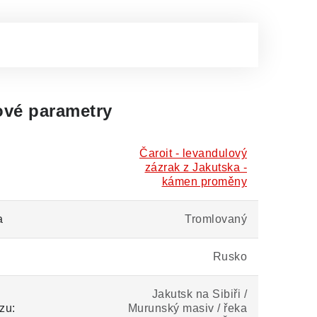
vé parametry
Čaroit - levandulový
zázrak z Jakutska -
kámen proměny
a
Tromlovaný
Rusko
Jakutsk na Sibiři /
zu:
Murunský masiv / řeka