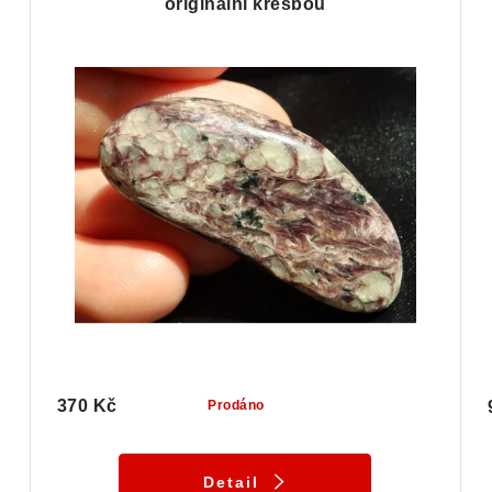
originální kresbou
370 Kč
Prodáno
Detail