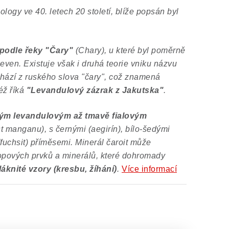
logy ve 40. letech 20 století, blíže popsán byl
 podle řeky "Čary"
(Chary), u které byl poměrně
ven. Existuje však i druhá teorie vniku názvu
ochází z ruského slova "čary", což znamená
éž říká
"Levandulový zázrak z Jakutska"
.
vým levandulovým až tmavě fialovým
t manganu), s černými (aegirín), bílo-šedými
fuchsit) příměsemi. Minerál čaroit m
ůže
opových prvků a minerálů, které dohromady
láknité vzory (kresbu, žíhání)
.
Více informací