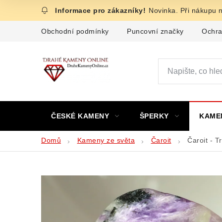
Přejít
Novinka. Při nákupu 
na
obsah
Obchodní podmínky
Puncovní značky
Ochra
ČESKÉ KAMENY
ŠPERKY
KAME
Domů
Kameny ze světa
Čaroit
Čaroit - T