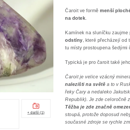
Čaroit ve formě
menší ploché
na dotek
.
Kamínek na sluníčku zaujme
odstíny
, které přecházejí od 
tu místy prostoupena šedými č
Typická je pro čaroit také jeh
Čaroit je velice vzácný miner
nalezišti na světě
a to v Rusk
řeky Čary a nedaleko Jakutsk
Republik). Je zde celoročně z
Těžba je zde značně omezen
+ další (1)
stoupá, protože doposud neby
současné zdroje se rychle zm