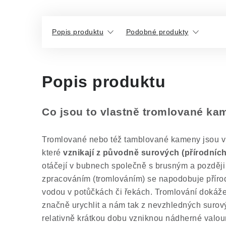
Popis produktu
Podobné produkty
Popis produktu
Co jsou to vlastně tromlované k
Tromlované nebo též tamblované kameny jsou vl
které
vznikají z původně surových (přírodníc
otáčejí v bubnech společně s brusným a později
zpracováním (tromlováním) se napodobuje příro
vodou v potůčkách či řekách. Tromlování dokáže
značně urychlit a nám tak z nevzhledných suro
relativně krátkou dobu vzniknou nádherné valoun