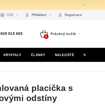
ormulář pro uplatnění reklamace
CZK
Formulář pro odstoupení od
Přihlášení
Registrace
608 818 688
Prázdný košík
Nákupní
košík
KRYSTALY
ČLÁNKY
NALEZIŠTĚ
NÁŠ PŘÍBĚH
mlovaná placička s
lovými odstíny