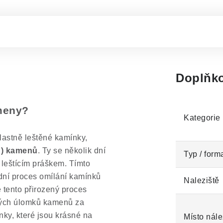
Doplňko
ameny?
Kategorie
astně leštěné kamínky,
h) kamenů
. Ty se několik dní
Typ / form
 leštícím práškem. Tímto
dní proces omílání kamínků
Naleziště
 tento přirozený proces
vých úlomků kamenů za
ky, které jsou krásné na
Místo nále