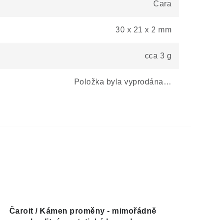
Čara
30 x 21 x 2 mm
cca 3 g
Položka byla vyprodána…
Čaroit / Kámen proměny - mimořádně