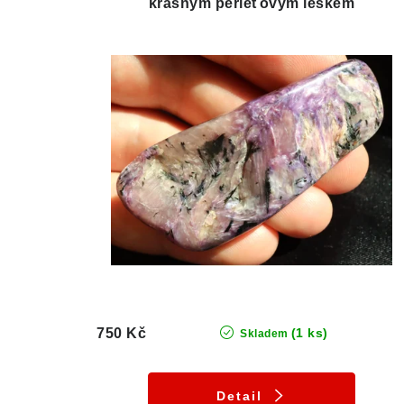
krásným perleťovým leskem
750 Kč
(1 ks)
Skladem
Detail