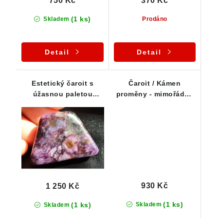
750 Kč
370 Kč
(1 ks)
Skladem
Prodáno
Detail
Detail
Estetický čaroit s
Čaroit / Kámen
úžasnou paletou
proměny - mimořádně
fialových /
kvalitní a estetický
levandulových odstínů
kousek
930 Kč
1 250 Kč
(1 ks)
(1 ks)
Skladem
Skladem