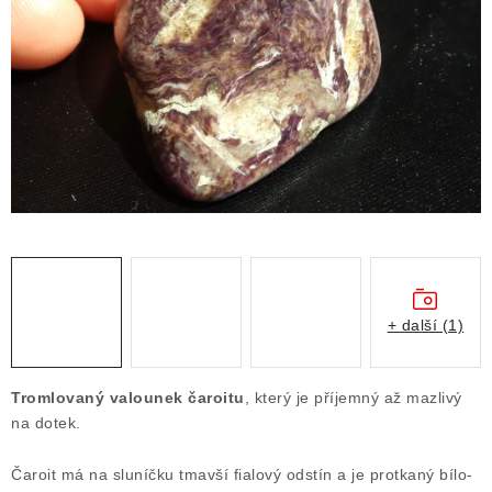
ČLÁNKY
NALEZIŠTĚ
NÁŠ PŘÍBĚH
VIDEOGALERIE
KONTAKT
MISTROVSKÉ KRYSTALY
+ další (1)
Obchodní podmínky
Puncovní značky
Ochrana osobních údajů
Tromlovaný valounek čaroitu
, který je příjemný až mazlivý
Výkup minerálů a drahých kamenů
na dotek.
Formulář pro uplatnění reklamace
Čaroit má na sluníčku tmavší fialový odstín a je protkaný bílo-
Formulář pro odstoupení od smlouvy