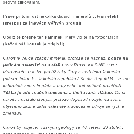
šedým žilkováním.
Poučení o právu na odstoupení od smlouvy
Právě přítomnost několika dalších minerálů vytváří
efekt
(kresbu) zajímavých výřivýh proudů
.
Obdržíte přesně ten kamínek, který vidíte na fotografiích
(Každý náš kousek je originál).
Čaroit je velice vzácný minerál, protože se nachází
pouze na
jediném nalezišti na světě
a to v Rusku na Sibiři, v tzv.
Murunském masivu poblíž řeky Čary a nedaleko Jakutska
(město Jakutsk - Jakutská republika / Sasha Republik). Je zde
celoročně zamrzlá půda a tedy velmi nehostinné prostředí -
Těžba je zde značně omezena a limitovaná vládou.
Cena
čaroitu neustále stoupá, protože doposud nebylo na světe
objeveno žádné další naleziště a současné zdroje se rychle
zmenšují.
Čaroit byl objeven ruskými geology ve 40. letech 20 století,