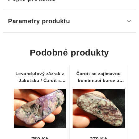
Parametry produktu
Podobné produkty
Levandulový zázrak z
Čaroit se zajímavou
Jakutska / Čaroit s
kombinací barev a
krásným perleťovým
originální kresbou
leskem