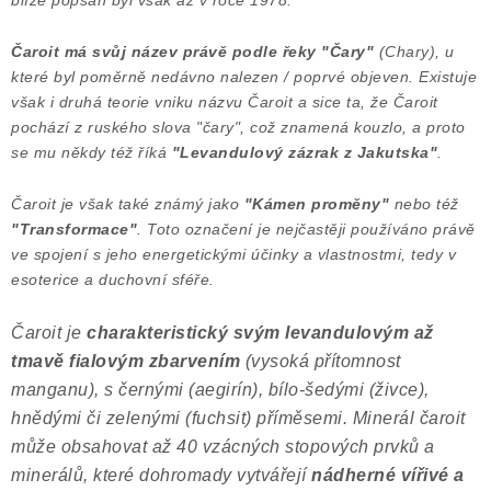
blíže popsán byl však až v roce 1978.
Čaroit má svůj název právě podle řeky "Čary"
(Chary), u
které byl poměrně nedávno nalezen / poprvé objeven. Existuje
však i druhá teorie vniku názvu Čaroit a sice ta, že Čaroit
pochází z ruského slova "čary", což znamená kouzlo, a proto
se mu někdy též říká
"Levandulový zázrak z Jakutska"
.
Čaroit je však také známý jako
"Kámen proměny"
nebo též
"Transformace"
. Toto označení je nejčastěji používáno právě
ve spojení s jeho energetickými účinky a vlastnostmi, tedy v
esoterice a duchovní sféře.
Čaroit je
charakteristický svým levandulovým až
tmavě fialovým zbarvením
(vysoká přítomnost
manganu), s černými (aegirín), bílo-šedými (živce),
hnědými či zelenými (fuchsit) příměsemi. Minerál čaroit
m
ůže obsahovat až 40 vzácných stopových prvků a
minerálů, které dohromady vytvářejí
nádherné vířivé a