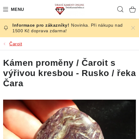
Přejít
Hleda
na
obsah
Novinka. Při nákupu nad
ČESKÉ KAMENY
1500 Kč doprava zdarma!
ŠPERKY
Čaroit
KAMENY ZE SVĚTA
Kámen proměny / Čaroit s
výřivou kresbou - Rusko / řeka
BROUŠENÉ
Čara
SLEVY
ÚČINKY
KRYSTALY