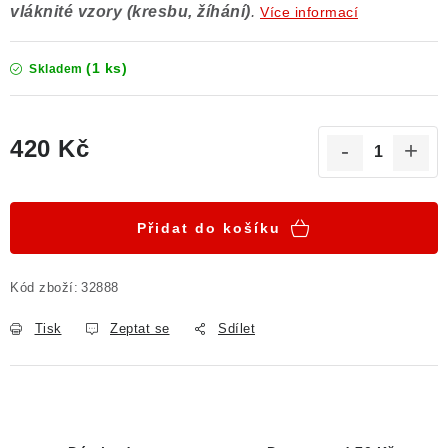
vláknité vzory (kresbu, žíhání)
.
Více informací
(1 ks)
Skladem
420 Kč
Měrná cena:
Přidat do košíku
Kód zboží:
32888
Tisk
Zeptat se
Sdílet