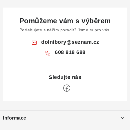
Pomůžeme vám s výběrem
Potřebujete s něčím poradit? Jsme tu pro vás!
dolnibory
@
seznam.cz
608 818 688
Z
á
Informace
p
a
Obchodní podmínky