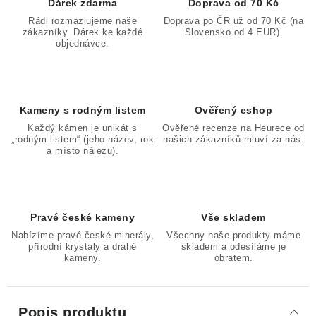
Dárek zdarma
Doprava od 70 Kč
Rádi rozmazlujeme naše
Doprava po ČR už od 70 Kč (na
zákazníky. Dárek ke každé
Slovensko od 4 EUR).
objednávce.
Kameny s rodným listem
Ověřený eshop
Každý kámen je unikát s
Ověřené recenze na Heurece od
„rodným listem“ (jeho název, rok
našich zákazníků mluví za nás.
a místo nálezu).
Pravé české kameny
Vše skladem
Nabízíme pravé české minerály,
Všechny naše produkty máme
přírodní krystaly a drahé
skladem a odesíláme je
kameny.
obratem.
Popis produktu