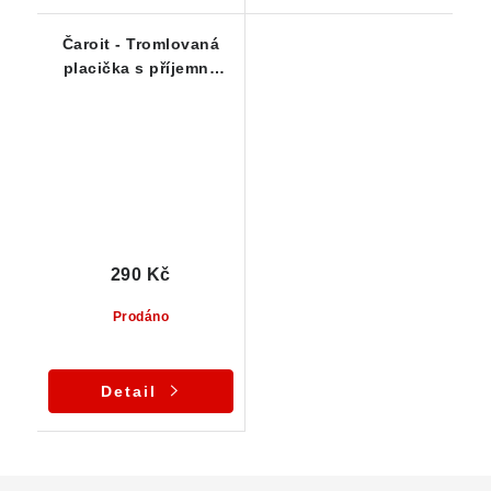
Čaroit - Tromlovaná
placička s příjemně
fialovými odstíny
290 Kč
Prodáno
Detail