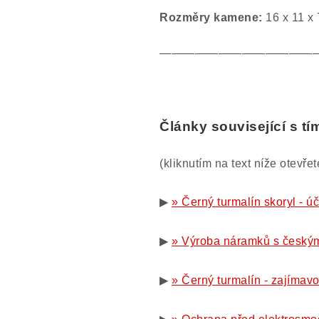
Rozměry kamene:
16 x 11 x
—————————————
Články související s t
(kliknutím na text níže otevře
▶
» Černý turmalín skoryl - úč
▶
» Výroba náramků s českým
▶
» Černý turmalín - zajímavo