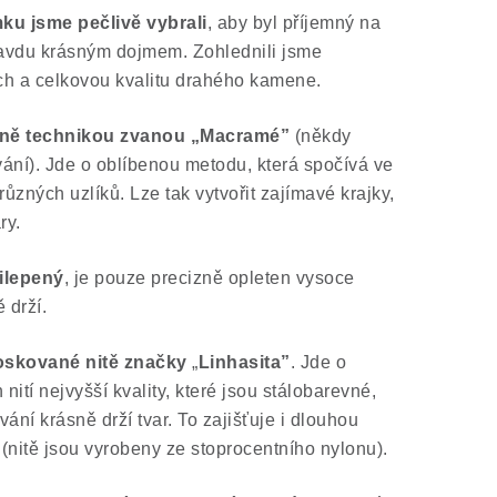
ku jsme pečlivě vybrali
, aby byl příjemný na
ravdu krásným dojmem. Zohlednili jsme
rch a celkovou kvalitu drahého kamene.
čně technikou zvanou „Macramé”
(někdy
ní). Jde o oblíbenou metodu, která spočívá ve
různých uzlíků. Lze tak vytvořit zajímavé krajky,
ry.
ilepený
, je pouze precizně opleten vysoce
 drží.
oskované nitě značky
„
Linhasita”
. Jde o
ití nejvyšší kvality, které jsou stálobarevné,
ání krásně drží tvar. To zajišťuje i dlouhou
(nitě jsou vyrobeny ze stoprocentního nylonu).