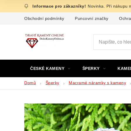
Přejít
Novinka. Při nákupu 
na
obsah
Obchodní podmínky
Puncovní značky
Ochra
ČESKÉ KAMENY
ŠPERKY
KAME
Domů
Šperky
Macramé náramky s kameny