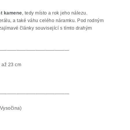
ist kamene
, tedy místo a rok jeho nálezu.
erálu, a také váhu celého náramku. Pod rodným
zajímavé články související s tímto drahým
———————————————
 až 23 cm
———————————————
Vysočina)