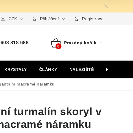
ormulář pro uplatnění reklamace
CZK
Formulář pro odstoupení od
Přihlášení
Registrace
608 818 688
Prázdný košík
Nákupní
košík
KRYSTALY
ČLÁNKY
NALEZIŠTĚ
NÁŠ PŘÍBĚH
elegantním macramé náramku
ní turmalín skoryl v
 macramé náramku