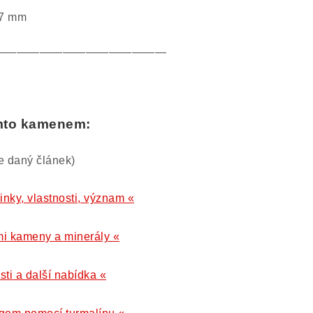
 7 mm
———————————————
ímto kamenem:
te daný článek)
inky, vlastnosti, význam «
i kameny a minerály «
sti a další nabídka «