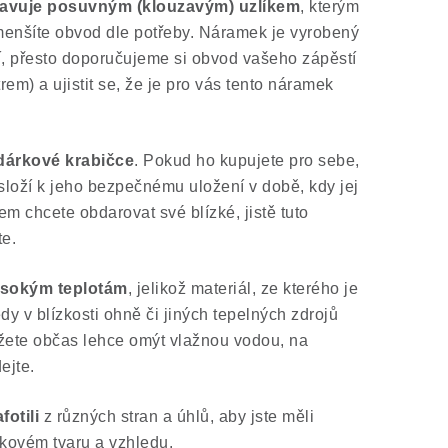
tavuje posuvným (klouzavým) uzlíkem
, kterým
menšíte obvod dle potřeby. Náramek je vyrobený
tí, přesto doporučujeme si obvod vašeho zápěstí
em) a ujistit se, že je pro vás tento náramek
árkové krabičce
. Pokud ho kupujete pro sebe,
složí k jeho bezpečnému uložení v době, kdy jej
em chcete obdarovat své blízké, jistě tuto
te.
ysokým teplotám
, jelikož materiál, ze kterého je
dy v blízkosti ohně či jiných tepelných zdrojů
žete občas lehce omýt vlažnou vodou, na
ejte.
fotili
z různých stran a úhlů, aby jste měli
lkovém tvaru a vzhledu.