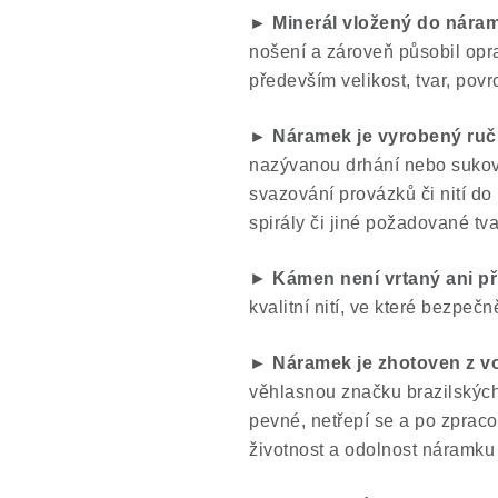
► Minerál vložený do náram
nošení a zároveň působil op
především velikost, tvar, pov
► Náramek je vyrobený ru
nazývanou drhání nebo suková
svazování provázků či nití do 
spirály či jiné požadované tva
►
Kámen není vrtaný ani př
kvalitní nití, ve které bezpečně
► Náramek je zhotoven z v
věhlasnou značku brazilských n
pevné, netřepí se a po zpracov
životnost a odolnost náramku 