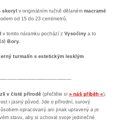
n skoryl
v originálním ručně dělaném
macramé
odem od 15 do 23 centimetrů.
l
v tomto náramku pochází z
Vysočiny
a to
ště
Bory.
černý turmalín s estetickým lesklým
———————————————
i v čisté přírodě
(přečtěte si
» náš příběh «
),
ost i jasný původ. Jde o přírodní, surový
působem opracovaný ani jinak upravený a je
ém stavu, aby si uchoval svoje jedinečné