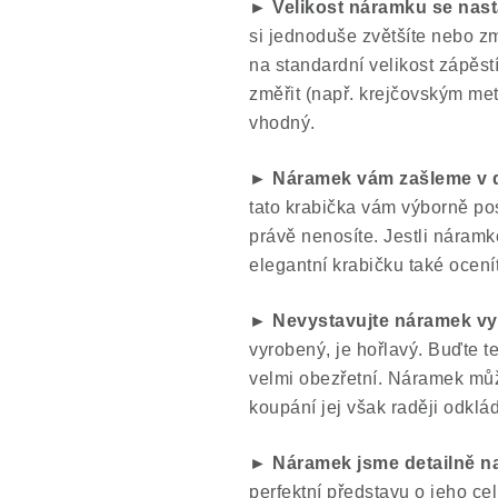
► Velikost náramku se nas
si jednoduše zvětšíte nebo z
na standardní velikost zápěs
změřit (např. krejčovským metr
vhodný.
► Náramek vám zašleme v d
tato krabička vám výborně po
právě nenosíte. Jestli náramk
elegantní krabičku také ocení
► Nevystavujte náramek v
vyrobený, je hořlavý. Buďte te
velmi obezřetní. Náramek mů
koupání jej však raději odklád
► Náramek jsme
detailně na
perfektní představu o jeho ce