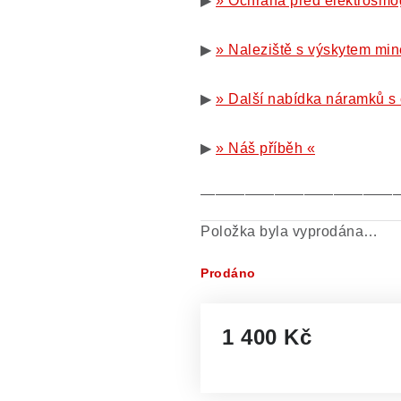
▶
» Ochrana před elektrosmo
▶
» Naleziště s výskytem min
▶
» Další nabídka náramků s
▶
» Náš příběh «
—————————————
Položka byla vyprodána…
Prodáno
1 400 Kč
Měrná cena: