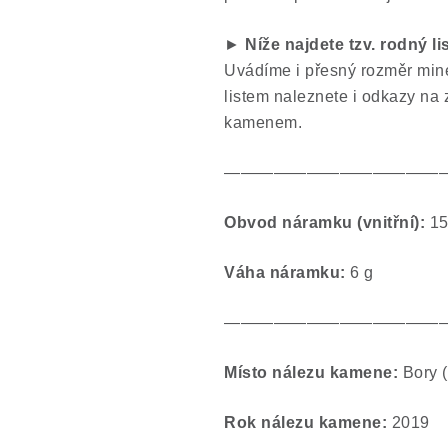
►
Níže najdete tzv. rodný l
Uvádíme i přesný rozměr min
listem naleznete i odkazy na 
kamenem.
—————————————
O
bvod náramku (vnitřní):
15
Váha náramku:
6 g
—————————————
Místo nálezu kamene:
Bory (
Rok nálezu kamene:
2019