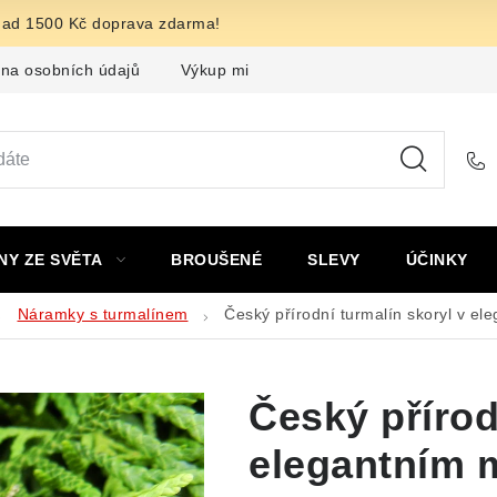
nad 1500 Kč doprava zdarma!
na osobních údajů
Výkup minerálů a drahých kamenů
F
NY ZE SVĚTA
BROUŠENÉ
SLEVY
ÚČINKY
Náramky s turmalínem
Český přírodní turmalín skoryl v 
Český přírod
elegantním