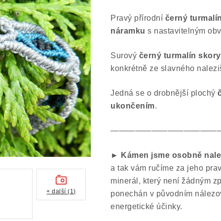
Pravý přírodní
černý turmalí
náramku
s nastavitelným obv
Surový
černý turmalín skory
konkrétně ze slavného nalezi
Jedná se o drobnější plochý
ukončením
.
—————————————
►
Kámen jsme osobně nalezl
a tak vám ručíme za jeho prav
minerál, který není žádným z
+ další (1)
ponechán v původním nálezov
energetické účinky.