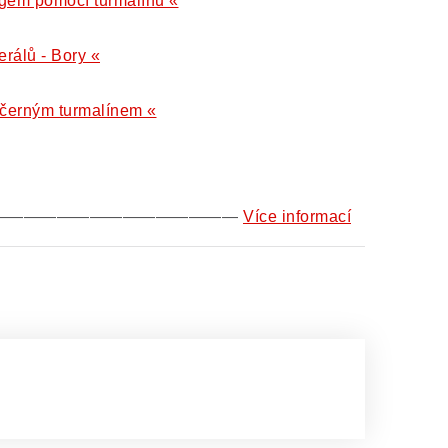
gem pomocí turmalínu «
erálů - Bory «
 černým turmalínem «
———————————————
Více informací