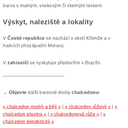
barva s matným, voskovým či skelným leskem.
Poučení o právu na odstoupení od smlouvy
Výskyt, naleziště a lokality
V
České republice
se nachází v okolí Křemže a v
hadcích jihozápadní Moravy.
V
zahraničí
se vyskytuje především v Brazílii.
‾‾‾‾‾‾‾‾‾‾‾‾‾‾‾‾‾‾‾‾‾‾‾‾‾‾‾‾‾‾‾‾‾‾‾‾‾‾‾
→ Objevte
další barevné druhy
chalcedonu
:
» chalcedon modrý a bílý «
|
» chalcedon růžový «
|
»
chalcedon plazma «
|
» chalcedonová růže «
|
»
chalcedon dendritický «