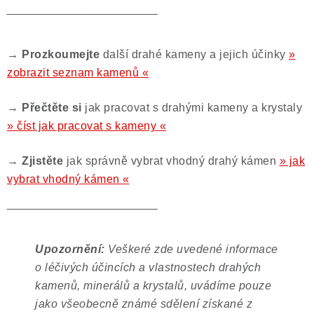
‾‾‾‾‾‾‾‾‾‾‾‾‾‾‾‾‾‾‾‾‾‾‾‾‾‾‾‾‾‾‾‾‾‾‾‾‾‾‾
→ Prozkoumejte
další drahé kameny a jejich účinky
»
zobrazit seznam kamenů «
→ Přečtěte si
jak pracovat s drahými kameny a krystaly
» číst jak pracovat s kameny «
→ Zjistěte
jak správně vybrat vhodný drahý kámen
» jak
vybrat vhodný kámen «
‾‾‾‾‾‾‾‾‾‾‾‾‾‾‾‾‾‾‾‾‾‾‾‾‾‾‾‾‾‾‾‾‾‾‾‾‾‾‾
Upozornění:
Veškeré zde uvedené informace
o léčivých účincích a vlastnostech drahých
kamenů, minerálů a krystalů, uvádíme pouze
jako všeobecně známé sdělení získané z