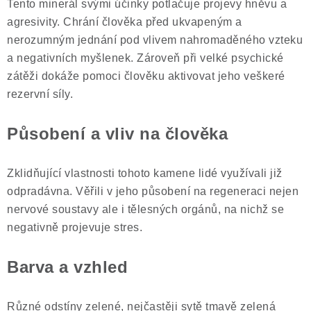
ČLÁNKY
Tento minerál svými účinky potlačuje projevy hněvu a
agresivity. Chrání člověka před ukvapeným a
NALEZIŠTĚ
nerozumným jednání pod vlivem nahromaděného vzteku
a negativních myšlenek. Zároveň při velké psychické
NÁŠ PŘÍBĚH
zátěži dokáže pomoci člověku aktivovat jeho veškeré
rezervní síly.
VIDEOGALERIE
Působení a vliv na člověka
KONTAKT
Zklidňující vlastnosti tohoto kamene lidé využívali již
MISTROVSKÉ KRYSTALY
odpradávna. Věřili v jeho působení na regeneraci nejen
nervové soustavy ale i tělesných orgánů, na nichž se
Obchodní podmínky
Puncovní značky
negativně projevuje stres.
Ochrana osobních údajů
Barva a vzhled
Výkup minerálů a drahých kamenů
Formulář pro uplatnění reklamace
Různé odstíny zelené, nejčastěji sytě tmavě zelená
Formulář pro odstoupení od smlouvy