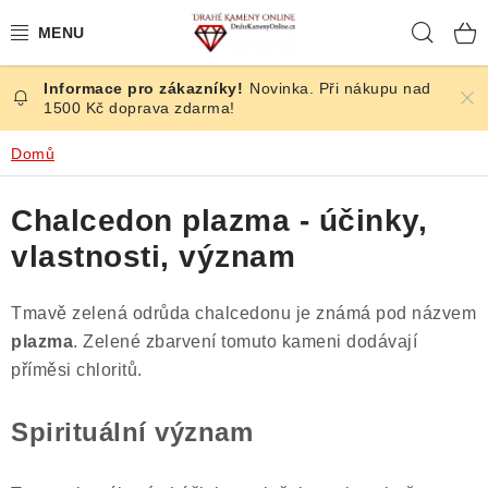
Přejít
Hleda
na
obsah
Novinka. Při nákupu nad
ČESKÉ KAMENY
1500 Kč doprava zdarma!
ŠPERKY
Domů
KAMENY ZE SVĚTA
Chalcedon plazma - účinky,
vlastnosti, význam
BROUŠENÉ
Tmavě zelená odrůda chalcedonu je známá pod názvem
SLEVY
plazma
. Zelené zbarvení tomuto kameni dodávají
příměsi chloritů.
ÚČINKY
Spirituální význam
KRYSTALY