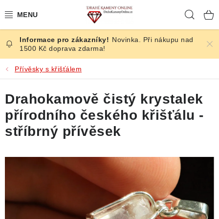
Přejít
Hleda
na
obsah
Novinka. Při nákupu nad
ČESKÉ KAMENY
1500 Kč doprava zdarma!
ŠPERKY
Přívěsky s křišťálem
KAMENY ZE SVĚTA
Drahokamově čistý krystalek
přírodního českého křišťálu -
BROUŠENÉ
stříbrný přívěsek
SLEVY
ÚČINKY
KRYSTALY