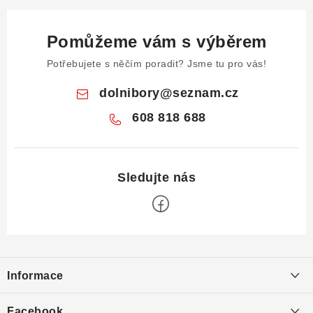
Pomůžeme vám s výběrem
Potřebujete s něčím poradit? Jsme tu pro vás!
dolnibory
@
seznam.cz
608 818 688
Z
á
Informace
p
a
Obchodní podmínky
Facebook