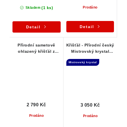
(1 ks)
Prodáno
Skladem
Detail
Detail
Přírodní sametově
Křišťál - Přírodní český
ohlazený křišťál z
Mistrovský krystal
Vysočiny - Stříbrný
Dow ve stříbrném
Mistrovský krystal
přívěsek
přívěsku
2 790 Kč
3 050 Kč
Prodáno
Prodáno