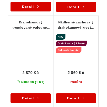
Detail
Detail
Drahokamový
Nádherně zachovalý
tromlovaný valounek
drahokamový krystal
českého křišťálu -
křišťálu ve stříbře
Alpy
Stříbrný přívěsek
Drahokamový kámen
Dokonalý krystal
2 870 Kč
2 860 Kč
(1 ks)
Skladem
Prodáno
Detail
Detail