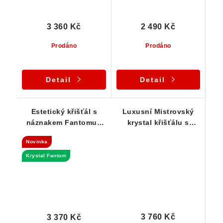
3 360 Kč
2 490 Kč
Prodáno
Prodáno
Detail
Detail
Estetický křišťál s
Luxusní Mistrovský
náznakem Fantomu -
krystal křišťálu s
DOW Mistrovský
drahokamovou
Novinka
krystal
čistotou a náznakem
fantomu zasazený ve
Krystal Fantom
stříbře - Dow krystal
3 760 Kč
3 370 Kč