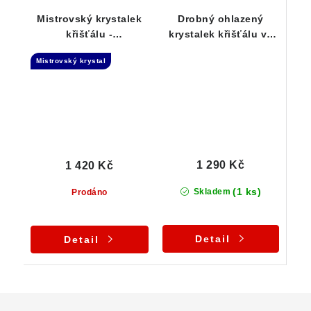
Mistrovský krystalek
Drobný ohlazený
křišťálu -
krystalek křišťálu ve
Channelingový krystal
stříbrném přívěsku
Mistrovský krystal
- stříbrný přívěsek
1 290 Kč
1 420 Kč
(1 ks)
Skladem
Prodáno
Detail
Detail