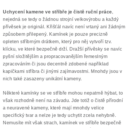
Uchycení kamene ve stříbře je čistě ruční práce
,
nejedná se tedy o žádnou strojní velkovýrobu a každý
přívěsek je originál. Křišťál navíc není vrtaný ani žádným
způsobem přilepený. Kamínek je pouze precizně
opleten stříbrným drátkem, který pro něj vytvoří tzv.
klícku, ve které bezpečně drží. Dražší přívěsky se navíc
pyšní složitějším a propracovanějším řemeslným
zpracováním či jsou decentně zdobené například
kapičkami stříbra či jinými zajímavostmi. Mnohdy jsou v
nich také zasazeny unikátní kameny.
Některé kamínky se ve stříbře mohou nepatrně hýbat, to
však rozhodně není na závadu. Jde totiž o čistě přírodní
a neuravené kameny, které mají mnohdy velice
specifický tvar a nelze je tedy uchytit zcela nehybně.
Nemusíte mít však strach, kamínek ve stříbře bezpečně