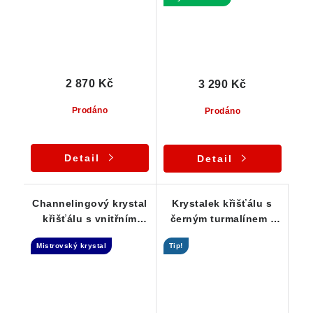
2 870 Kč
3 290 Kč
Prodáno
Prodáno
Detail
Detail
Channelingový krystal
Krystalek křišťálu s
křišťálu s vnitřním
černým turmalínem -
Fantomem - Přívěsek
stříbrný přívěsek
Mistrovský krystal
Tip!