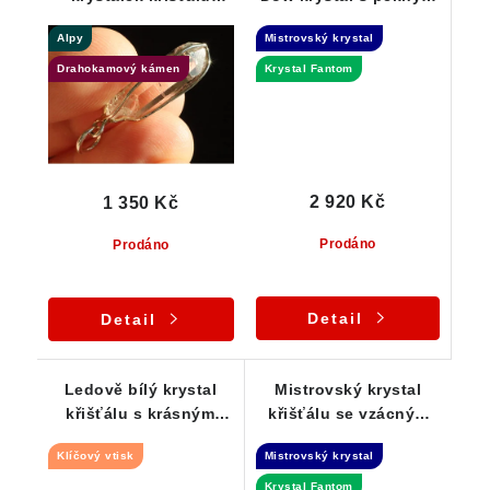
zasazený ve stříbře
vnitřním fantomem
Alpy
Mistrovský krystal
Drahokamový kámen
Krystal Fantom
2 920 Kč
1 350 Kč
Prodáno
Prodáno
Detail
Detail
Ledově bílý krystal
Mistrovský krystal
křišťálu s krásným
křišťálu se vzácným
Klíčovým vtiskem -
vnitřním Fantomem -
Klíčový vtisk
Mistrovský krystal
přívěsek
Dow
Krystal Fantom