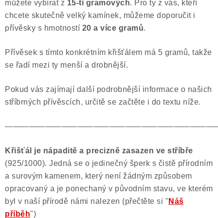
můžete vybírat z
15-ti gramových
. Pro ty z vás, kteří
chcete skutečně velký kamínek, můžeme doporučit i
přívěsky s hmotností
20 a více gramů
.
Přívěsek s tímto konkrétním křišťálem má 5 gramů, takže
se řadí mezi ty menší a drobnější.
Pokud vás zajímají další podrobnější informace o našich
stříbrných přívěscích, určitě se začtěte i do textu níže.
——————————————————————————
Křišťál je nápaditě a precizně zasazen ve stříbře
(925/1000). Jedná se o jedinečný šperk s čistě přírodním
a surovým kamenem, který není žádným způsobem
opracovaný a je ponechaný v původním stavu, ve kterém
byl v naší přírodě námi nalezen (přečtěte si "
Náš
příběh
")