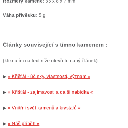
Rozměry kamene:
33 x 8 x 7 mm
Váha přívěsku:
5 g
——————————————————————————
Články související s tímno kamenem :
(kliknutím na text níže otevřete daný článek)
▶
» Křišťál - účinky, vlastnosti, význam «
▶
» Křišťál - zajímavosti a další nabídka «
▶
» Vnitřní svět kamenů a krystalů «
▶
» Náš příběh «