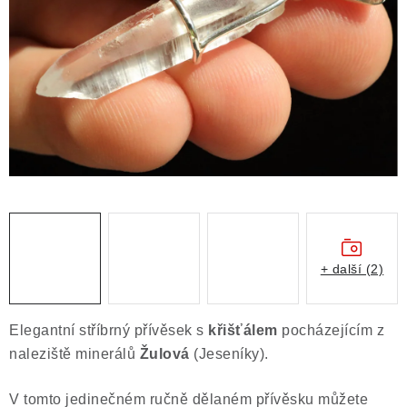
ČLÁNKY
NALEZIŠTĚ
NÁŠ PŘÍBĚH
VIDEOGALERIE
KONTAKT
MISTROVSKÉ KRYSTALY
+ další (2)
Obchodní podmínky
Puncovní značky
Ochrana osobních údajů
Elegantní stříbrný přívěsek s
křišťálem
pocházejícím z
Výkup minerálů a drahých kamenů
naleziště minerálů
Žulová
(Jeseníky).
Formulář pro uplatnění reklamace
V tomto jedinečném ručně dělaném přívěsku můžete
Formulář pro odstoupení od smlouvy