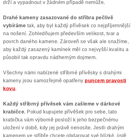
drží a vypadnout v žádném případě nemůže.
Drahé kameny zasazované do stříbra pečlivě
vybíráme
tak, aby byl každý přívěsek co nejpříjemnější
na nošení. Zohledňujem především velikost, tvar a
povrch daného kamene. Zároveň se však ale snažíme,
aby každý zasazený kamínek měl co nejvyšší kvalitu a
působil tak opravdu nádherným dojmem.
Všechny námi nabízené stříbrné přívěsky s drahými
kameny jsou samozřejmě opatřeny
puncem pravosti
kovu
.
Každý stříbrný přívěsek vám zašleme v dárkové
krabičce.
Pokud kupujete přívěšek pro sebe, tato
krabička vám výborně posloží k jeho bezpečnému
uložení v době, kdy jej právě nenosíte. Jestli drahým
kamenem ve stříbře chcete obdarovat své blízké, jistě