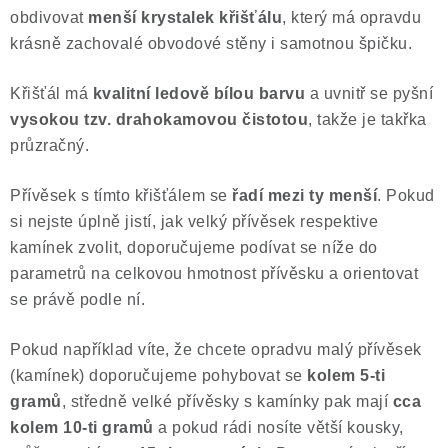
obdivovat
menší krystalek křišťálu
, který má opravdu
Poučení o právu na odstoupení od smlouvy
krásně zachovalé obvodové stěny i samotnou špičku.
Křišťál má
kvalitní ledově bílou barvu
a uvnitř se pyšní
vysokou tzv. drahokamovou čistotou
, takže je takřka
průzračný.
Přívěsek s tímto křišťálem se
řadí mezi ty menší
. Pokud
si nejste úplně jistí, jak velký přívěsek respektive
kamínek zvolit, doporučujeme podívat se níže do
parametrů na celkovou hmotnost přívěsku a orientovat
se právě podle ní.
Pokud například víte, že chcete opradvu malý přívěsek
(kamínek) doporučujeme pohybovat se
kolem 5-ti
gramů
, středně velké přívěsky s kamínky pak mají
cca
kolem 10-ti gramů
a pokud rádi nosíte větší kousky,