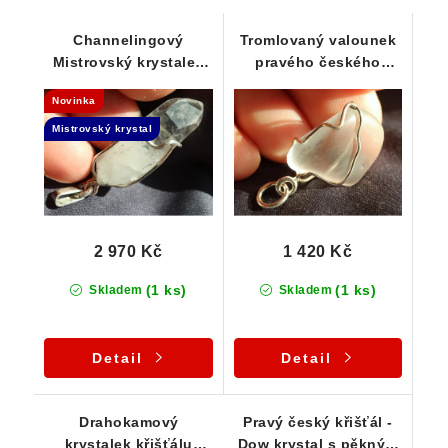
Channelingový
Tromlovaný valounek
Mistrovský krystalek
pravého českého
křišťálu s náznakem
křišťálu ve stříbrném
Novinka
Fantomu
přívěsku
Mistrovský krystal
2 970 Kč
1 420 Kč
(1 ks)
(1 ks)
Skladem
Skladem
Detail
Detail
Drahokamový
Pravý český křišťál -
krystalek křišťálu
Dow krystal s pěkným