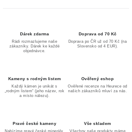
Dárek zdarma
Doprava od 70 Kč
Rádi rozmazlujeme naše
Doprava po ČR už od 70 Kč (na
zákazníky. Dárek ke každé
Slovensko od 4 EUR).
objednávce.
Kameny s rodným listem
Ověřený eshop
Každý kámen je unikát s
Ověřené recenze na Heurece od
„rodným listem“ (jeho název, rok
našich zákazníků mluví za nás.
a místo nálezu).
Pravé české kameny
Vše skladem
Nabízíme pravé české minerály,
Všechny naše produkty máme