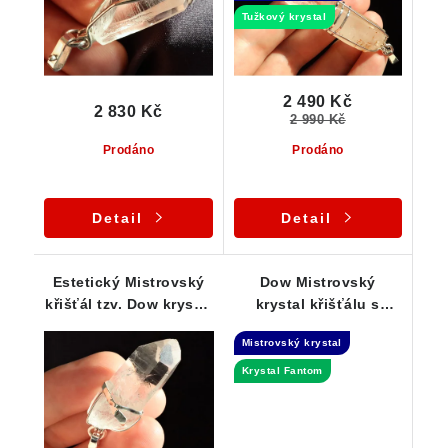
Tužkový krystal
2 490 Kč
2 830 Kč
2 990 Kč
Prodáno
Prodáno
Detail
Detail
Estetický Mistrovský
Dow Mistrovský
křišťál tzv. Dow krystal
krystal křišťálu s
elegantně zasazený ve
vnitřním Fantomem -
Mistrovský krystal
stříbře
přívěsek
Krystal Fantom