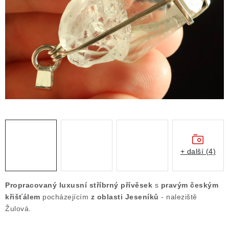
ČLÁNKY
NALEZIŠTĚ
NÁŠ PŘÍBĚH
VIDEOGALERIE
KONTAKT
MISTROVSKÉ KRYSTALY
+ další (4)
Obchodní podmínky
Puncovní značky
Ochrana osobních údajů
Propracovaný luxusní stříbrný přívěsek
s
pravým českým
Výkup minerálů a drahých kamenů
křišťálem
pocházejícím
z oblasti Jeseníků
- naleziště
Žulová.
Formulář pro uplatnění reklamace
Formulář pro odstoupení od smlouvy