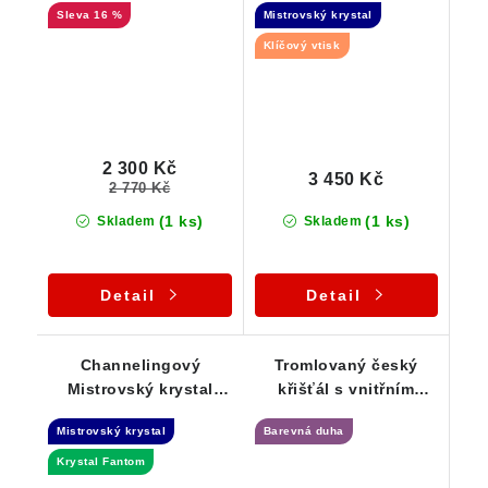
16 %
Mistrovský krystal
vtiskem
Klíčový vtisk
2 300 Kč
3 450 Kč
2 770 Kč
(1 ks)
(1 ks)
Skladem
Skladem
Detail
Detail
Channelingový
Tromlovaný český
Mistrovský krystal
křišťál s vnitřním
křišťálu s krásným
světem - stříbrný
Mistrovský krystal
Barevná duha
Fantomem
přívěsek
Krystal Fantom