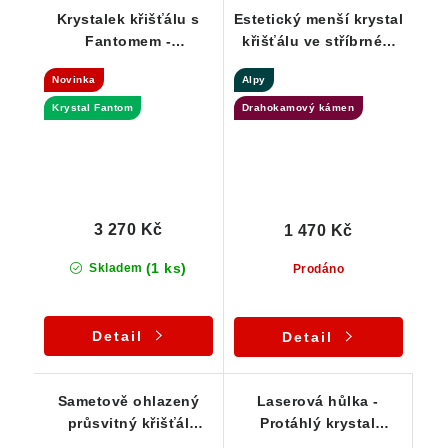
Krystalek křišťálu s
Estetický menší krystal
Fantomem -
křišťálu ve stříbrném
Channelingový
přívěsku
Novinka
Alpy
Mistrovský krystal
Krystal Fantom
Drahokamový kámen
3 270 Kč
1 470 Kč
(1 ks)
Skladem
Prodáno
Detail
Detail
Sametově ohlazený
Laserová hůlka -
průsvitný křišťál
Protáhlý krystal
zasazený ve stříbře
křišťálu s Klíčovým