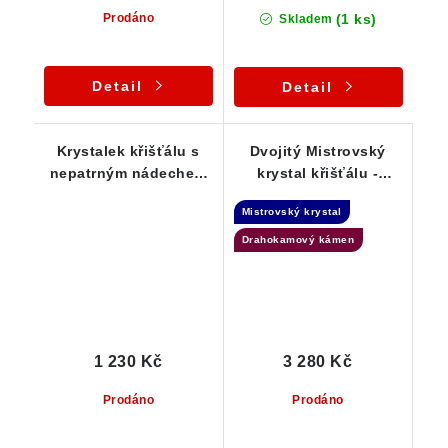
(1 ks)
Prodáno
Skladem
Detail
Detail
Krystalek křišťálu s
Dvojitý Mistrovský
nepatrným nádechem
krystal křišťálu -
ametystu - stříbrný
Laserová hůlka +
Mistrovský krystal
přívěsek
Spojovatel času
Drahokamový kámen
1 230 Kč
3 280 Kč
Prodáno
Prodáno