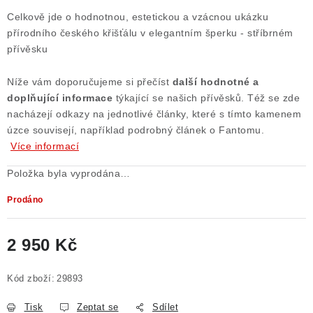
Celkově jde o hodnotnou, estetickou a vzácnou ukázku
přírodního českého křišťálu v elegantním šperku - stříbrném
přívěsku
Níže vám doporučujeme si přečíst
další
hodnotné a
doplňující informace
týkající se našich přívěsků. Též se zde
nacházejí odkazy na jednotlivé články, které s tímto kamenem
úzce souvisejí, například podrobný článek o Fantomu.
Více informací
Položka byla vyprodána…
Prodáno
2 950 Kč
Měrná cena:
Kód zboží:
29893
Tisk
Zeptat se
Sdílet