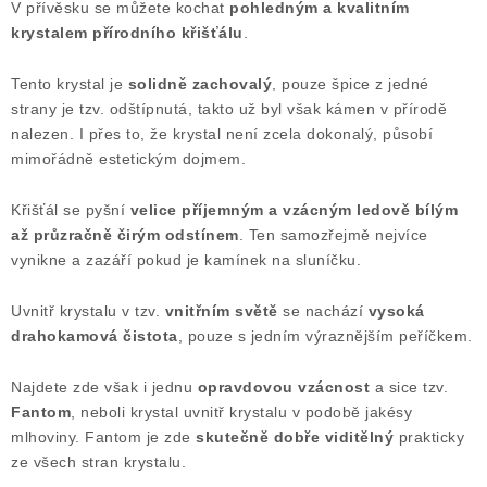
V přívěsku se můžete kochat
pohledným a kvalitním
Poučení o právu na odstoupení od smlouvy
krystalem přírodního křišťálu
.
Tento krystal je
solidně zachovalý
, pouze špice z jedné
strany je tzv. odštípnutá, takto už byl však kámen v přírodě
nalezen. I přes to, že krystal není zcela dokonalý, působí
mimořádně estetickým dojmem.
Křišťál se pyšní
velice příjemným a vzácným ledově bílým
až průzračně čirým odstínem
. Ten samozřejmě nejvíce
vynikne a zazáří pokud je kamínek na sluníčku.
Uvnitř krystalu v tzv.
vnitřním světě
se nachází
vysoká
drahokamová čistota
, pouze s jedním výraznějším peříčkem.
Najdete zde však i jednu
opravdovou vzácnost
a sice tzv.
Fantom
, neboli krystal uvnitř krystalu v podobě jakésy
mlhoviny. Fantom je zde
skutečně dobře viditělný
prakticky
ze všech stran krystalu.