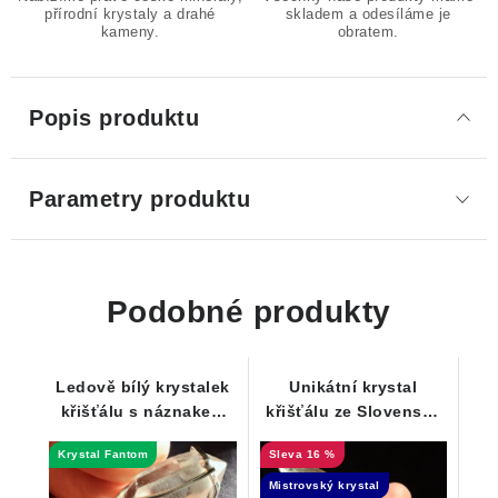
přírodní krystaly a drahé
skladem a odesíláme je
kameny.
obratem.
Popis produktu
Parametry produktu
Podobné produkty
Ledově bílý krystalek
Unikátní krystal
křišťálu s náznakem
křišťálu ze Slovenska
vzácného Fantomu -
ve stříbře - Laserová
Krystal Fantom
16 %
Přívěsek
hůlka
Mistrovský krystal