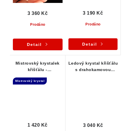
3 190 Kč
3 360 Kč
Prodáno
Prodáno
Detail
Detail
Mistrovský krystalek
Ledový krystal křišťálu
křišťálu -
s drahokamovou
Channelingový krystal
čistotou - Stříbrný
Mistrovský krystal
- stříbrný přívěsek
přívěsek
1 420 Kč
3 040 Kč