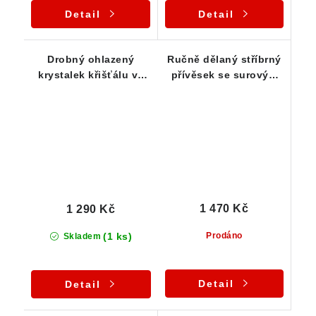
Detail
Detail
Drobný ohlazený
Ručně dělaný stříbrný
krystalek křišťálu ve
přívěsek se surovým
stříbrném přívěsku
krystalem českého
křišťálu
1 470 Kč
1 290 Kč
(1 ks)
Prodáno
Skladem
Detail
Detail