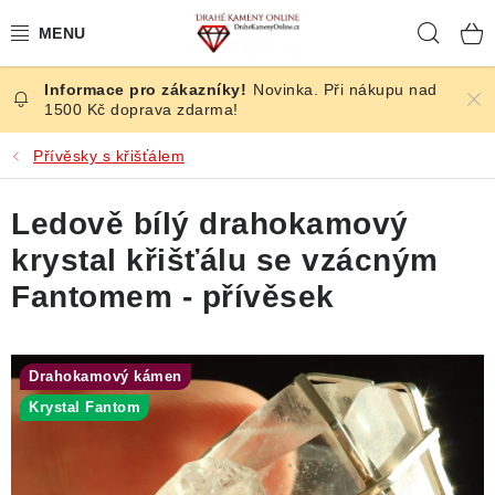
Přejít
Hleda
na
obsah
Novinka. Při nákupu nad
ČESKÉ KAMENY
1500 Kč doprava zdarma!
ŠPERKY
Přívěsky s křišťálem
KAMENY ZE SVĚTA
Ledově bílý drahokamový
krystal křišťálu se vzácným
BROUŠENÉ
Fantomem - přívěsek
SLEVY
Drahokamový kámen
ÚČINKY
Krystal Fantom
KRYSTALY