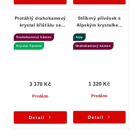
Protáhlý drahokamový
Stříbrný přívěsek s
krystal křišťálu se
Alpským krystalkem
vzácným vnitřním
křišťálu
Drahokamový kámen
Alpy
Fantomem - ČR
Krystal Fantom
Drahokamový kámen
1 320 Kč
3 370 Kč
Prodáno
Prodáno
Detail
Detail