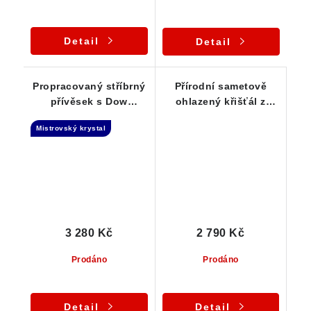
Detail
Detail
Propracovaný stříbrný
Přírodní sametově
přívěsek s Dow
ohlazený křišťál z
Mistrovským krystalem
Vysočiny - Stříbrný
Mistrovský krystal
křišťálu
přívěsek
3 280 Kč
2 790 Kč
Prodáno
Prodáno
Detail
Detail