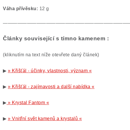
Váha přívěsku:
12 g
——————————————————————————
Články související s tímno kamenem :
(kliknutím na text níže otevřete daný článek)
▶
» Křišťál - účinky, vlastnosti, význam «
▶
» Křišťál - zajímavosti a další nabídka «
▶
» Krystal Fantom «
▶
» Vnitřní svět kamenů a krystalů «