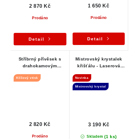
1 650 Kč
2 870 Kč
Prodáno
Prodáno
Detail
Detail
Stříbrný přívěsek s
Mistrovský krystalek
drahokamovým
křišťálu - Laserová
krystalkem křišťálu
hůlka
Klíčový vtisk
Novinka
Mistrovský krystal
2 820 Kč
3 190 Kč
(1 ks)
Prodáno
Skladem