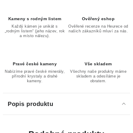
Kameny s rodným listem
Ověřený eshop
Každý kámen je unikát s
Ověřené recenze na Heurece od
„rodným listem“ (jeho název, rok
našich zákazníků mluví za nás.
a místo nálezu).
Pravé české kameny
Vše skladem
Nabízíme pravé české minerály,
Všechny naše produkty máme
přírodní krystaly a drahé
skladem a odesíláme je
kameny.
obratem.
Popis produktu