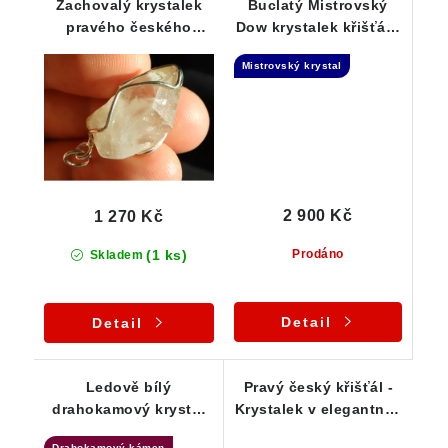
Zachovalý krystalek
Buclatý Mistrovský
pravého českého
Dow krystalek křišťálu
křišťálu ve stříbře
ve stříbrném přívěsku
Mistrovský krystal
2 900 Kč
1 270 Kč
(1 ks)
Prodáno
Skladem
Detail
Detail
Ledově bílý
Pravý český křišťál -
drahokamový krystal
Krystalek v elegantním
křišťálu se vzácným
stříbrném přívěsku
Drahokamový kámen