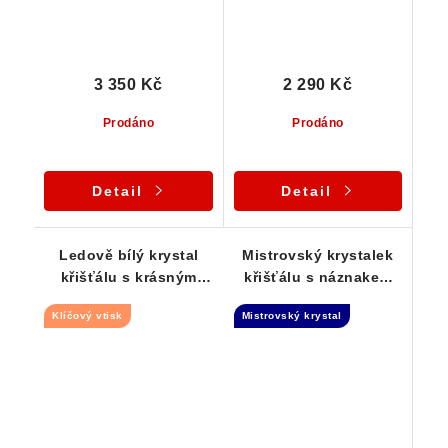
3 350 Kč
2 290 Kč
Prodáno
Prodáno
Detail
Detail
Ledově bílý krystal
Mistrovský krystalek
křišťálu s krásným
křišťálu s náznakem
Klíčovým vtiskem -
vnitřního Fantomu -
Klíčový vtisk
Mistrovský krystal
přívěsek
Dow krystal