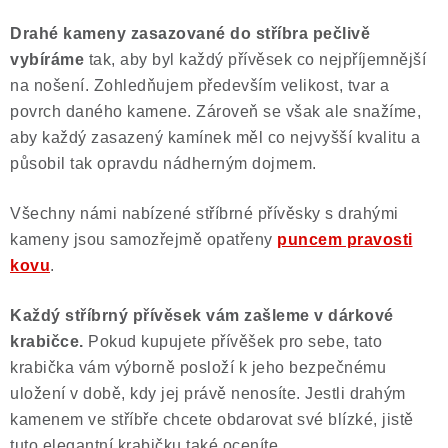
Drahé kameny zasazované do stříbra pečlivě
vybíráme
tak, aby byl každý přívěsek co nejpříjemnější
na nošení. Zohledňujem především velikost, tvar a
povrch daného kamene. Zároveň se však ale snažíme,
aby každý zasazený kamínek měl co nejvyšší kvalitu a
působil tak opravdu nádherným dojmem.
Všechny námi nabízené stříbrné přívěsky s drahými
kameny jsou samozřejmě opatřeny
puncem pravosti
kovu
.
Každý stříbrný přívěsek vám zašleme v dárkové
krabičce.
Pokud kupujete přívěšek pro sebe, tato
krabička vám výborně posloží k jeho bezpečnému
uložení v době, kdy jej právě nenosíte. Jestli drahým
kamenem ve stříbře chcete obdarovat své blízké, jistě
tuto elegantní krabičku také oceníte.