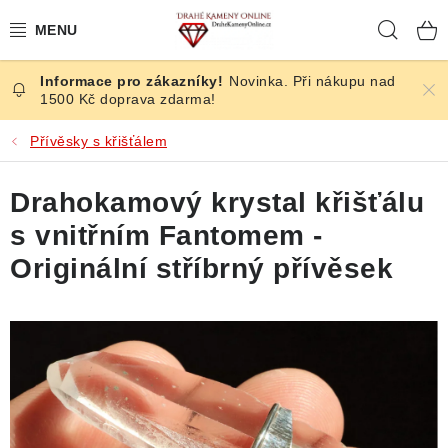
Přejít
Hleda
na
obsah
Novinka. Při nákupu nad
ČESKÉ KAMENY
1500 Kč doprava zdarma!
ŠPERKY
Přívěsky s křišťálem
KAMENY ZE SVĚTA
Drahokamový krystal křišťálu
s vnitřním Fantomem -
BROUŠENÉ
Originální stříbrný přívěsek
SLEVY
ÚČINKY
KRYSTALY