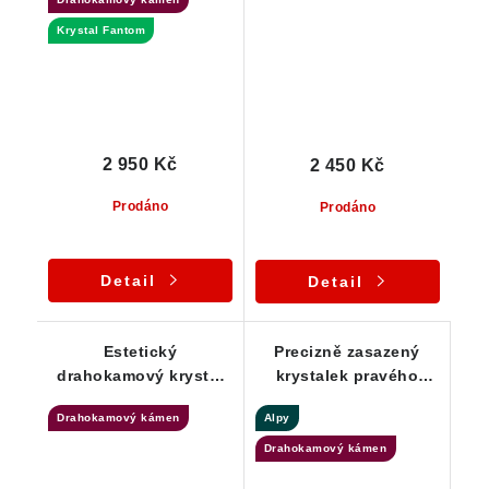
Fantomem - přívěsek
Krystal Fantom
2 950 Kč
2 450 Kč
Prodáno
Prodáno
Detail
Detail
Estetický
Precizně zasazený
drahokamový krystal
krystalek pravého
křišťálu s náznakem
Alpského křišťálu ve
Drahokamový kámen
Alpy
Fantomu - Přívěsek
stříbře
Drahokamový kámen