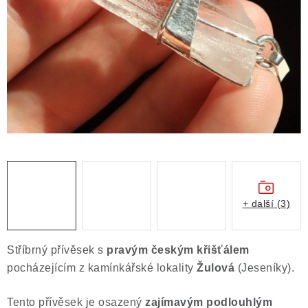
ČLÁNKY
NALEZIŠTĚ
NÁŠ PŘÍBĚH
VIDEOGALERIE
KONTAKT
MISTROVSKÉ KRYSTALY
+ další (3)
Obchodní podmínky
Puncovní značky
Ochrana osobních údajů
Stříbrný přívěsek s
pravým českým křišťálem
Výkup minerálů a drahých kamenů
pocházejícím z kamínkářské lokality
Žulová
(Jeseníky).
Formulář pro uplatnění reklamace
Tento přívěsek je osazený
zajímavým podlouhlým
Formulář pro odstoupení od smlouvy