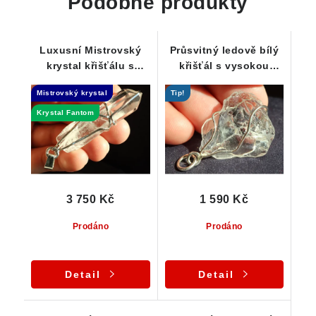
Podobné produkty
Luxusní Mistrovský
Průsvitný ledově bílý
krystal křišťálu s
křišťál s vysokou
Fantomem - Dow
vnitřní čistotou
Mistrovský krystal
Tip!
krystal
Krystal Fantom
3 750 Kč
1 590 Kč
Prodáno
Prodáno
Detail
Detail