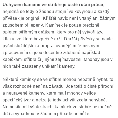
Uchycení kamene ve stříbře je čistě ruční práce
,
nejedná se tedy o žádnou strojní velkovýrobu a každý
přívěsek je originál. Křišťál navíc není vrtaný ani žádným
způsobem přilepený. Kamínek je pouze precizně
opleten stříbrným drátkem, který pro něj vytvoří tzv.
klícku, ve které bezpečně drží. Dražší přívěsky se navíc
pyšní složitějším a propracovanějším řemeslným
zpracováním či jsou decentně zdobené například
kapičkami stříbra či jinými zajímavostmi. Mnohdy jsou v
nich také zasazeny unikátní kameny.
Některé kamínky se ve stříbře mohou nepatrně hýbat, to
však rozhodně není na závadu. Jde totiž o čistě přírodní
a neuravené kameny, které mají mnohdy velice
specifický tvar a nelze je tedy uchytit zcela nehybně.
Nemusíte mít však strach, kamínek ve stříbře bezpečně
drží a vypadnout v žádném případě nemůže.