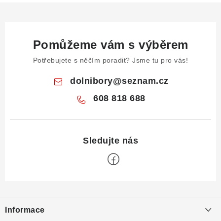
Pomůžeme vám s výběrem
Potřebujete s něčím poradit? Jsme tu pro vás!
dolnibory
@
seznam.cz
608 818 688
Z
á
Informace
p