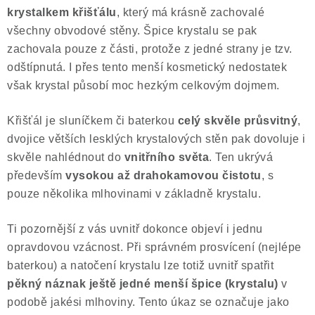
krystalkem křišťálu
, který má krásně zachovalé
Poučení o právu na odstoupení od smlouvy
všechny obvodové stěny. Špice krystalu se pak
zachovala pouze z části, protože z jedné strany je tzv.
odštípnutá. I přes tento menší kosmetický nedostatek
však krystal působí moc hezkým celkovým dojmem.
Křišťál je sluníčkem či baterkou
celý skvěle průsvitný
,
dvojice větších lesklých krystalových stěn pak dovoluje i
skvěle nahlédnout do
vnitřního světa
. Ten ukrývá
především
vysokou až drahokamovou čistotu
, s
pouze několika mlhovinami v základně krystalu.
Ti pozornější z vás uvnitř dokonce objeví i jednu
opravdovou vzácnost. Při správném prosvícení (nejlépe
baterkou) a natočení krystalu lze totiž uvnitř spatřit
pěkný náznak ještě jedné menší špice (krystalu)
v
podobě jakési mlhoviny. Tento úkaz se označuje jako