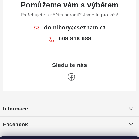
Pomůžeme vám s výběrem
Potřebujete s něčím poradit? Jsme tu pro vás!
dolnibory
@
seznam.cz
608 818 688
Z
á
Informace
p
a
Obchodní podmínky
Facebook
t
Puncovní značky
í