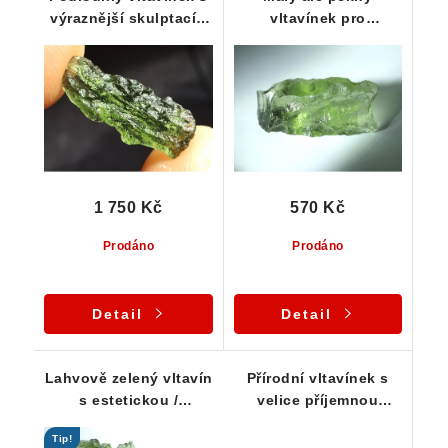
výraznější skulptací -
vltavínek pro
1,15 g
začínající sběratele a
kamínkáře - 0,38 g
1 750 Kč
570 Kč
Prodáno
Prodáno
Detail
Detail
Lahvově zelený vltavín
Přírodní vltavínek s
s estetickou /
velice příjemnou
výraznou skulptací -
zelenkavou barvou -
Tip!
1,84 g
0,48 g