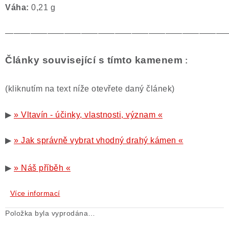
Váha:
0,21 g
——————————————————————————
Články související s tímto kamenem
:
(kliknutím na text níže otevřete daný článek)
▶
» Vltavín - účinky, vlastnosti, význam «
▶
» Jak správně vybrat vhodný drahý kámen «
▶
» Náš příběh «
Více informací
Položka byla vyprodána…