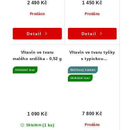
2 490 Kč
1 450 Kč
Prodáno
Prodáno
Detail
Detail
Vltavín ve tvaru
Vltavín ve tvaru tyčky
malého srdíčka - 0,52 g
s typickou
"plísňovou" skulptací
Unikátní tvar
Sbírkový kámen
- Jankov - 5,63 g
Unikátní tvar
7 800 Kč
1 090 Kč
(1 ks)
Prodáno
Skladem