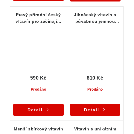
Pravý přírodní český
Jihočeský vltavín s
vltavín pro začínající
půvabnou jemnou
kamínkáře - 0,40 g
skulptací a pěknou
barvou - 0,54 g
590 Kč
810 Kč
Prodáno
Prodáno
Detail
Detail
Menší sbírkový vltavín
Vltavín s unikátním