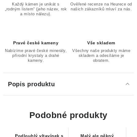
Každý kámen je unikát s
Ověřené recenze na Heurece od
„rodným listem“ (jeho název, rok
našich zákazníků mluví za nás.
a místo nálezu).
Pravé české kameny
Vše skladem
Nabízíme pravé české minerály,
Všechny naše produkty máme
přírodní krystaly a drahé
skladem a odesíláme je
kameny.
obratem.
Popis produktu
Podobné produkty
Podlouhlý vltavínek s
Malý ale pěkný