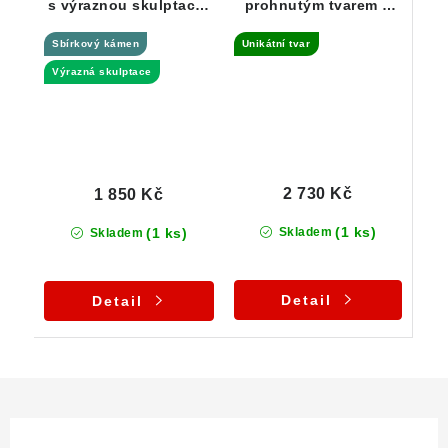
s výraznou skulptací -
prohnutým tvarem a
0,73 g
jemnou skulptací -
Sbírkový kámen
Unikátní tvar
2,18 g
Výrazná skulptace
2 730 Kč
1 850 Kč
(1 ks)
(1 ks)
Skladem
Skladem
Detail
Detail