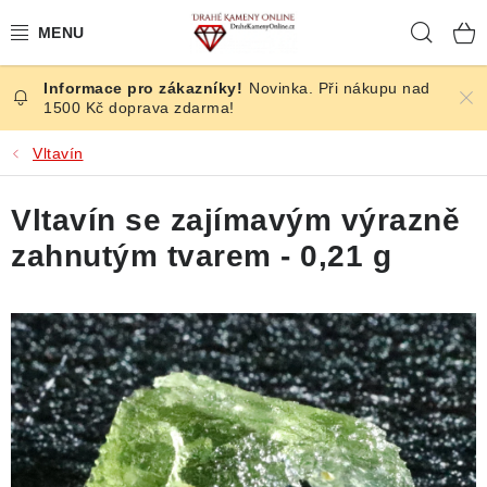
Přejít
Hleda
na
obsah
Novinka. Při nákupu nad
ČESKÉ KAMENY
1500 Kč doprava zdarma!
ŠPERKY
Vltavín
KAMENY ZE SVĚTA
Vltavín se zajímavým výrazně
zahnutým tvarem - 0,21 g
BROUŠENÉ
SLEVY
ÚČINKY
KRYSTALY