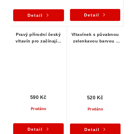
Detail
Detail
Pravý přírodní český
Vltavínek s půvabnou
vltavín pro začínající
zelenkavou barvou -
kamínkáře - 0,39 g
0,34 g
590 Kč
520 Kč
Prodáno
Prodáno
Detail
Detail