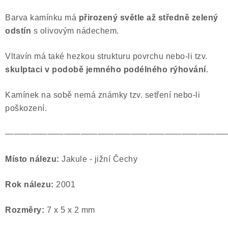
Poučení o právu na odstoupení od smlouvy
Barva kamínku má
přirozený světle až středně zelený
odstín
s olivovým nádechem.
Vltavín má také hezkou strukturu povrchu nebo-li tzv.
skulptaci v podobě jemného podélného rýhování
.
Kamínek na sobě nemá známky tzv. setření nebo-li
poškození.
——————————————————————————
Místo nálezu:
Jakule - jižní Čechy
Rok nálezu:
2001
Rozměry:
7 x 5 x 2 mm