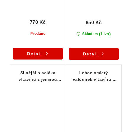
770 Kč
850 Kč
(1 ks)
Prodáno
Skladem
Detail
Detail
Silnější placička
Lehce omletý
vltavínu s jemnou
valounek vltavínu z
důlkovitou skulptací -
jižních Čech - 1,16 g
2,83 g