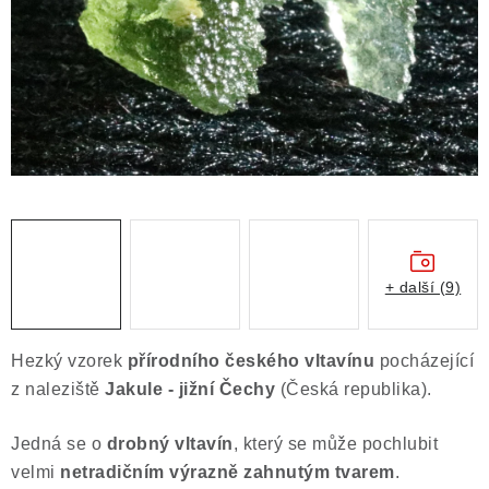
ČLÁNKY
NALEZIŠTĚ
NÁŠ PŘÍBĚH
VIDEOGALERIE
KONTAKT
MISTROVSKÉ KRYSTALY
+ další (9)
Obchodní podmínky
Puncovní značky
Hezký vzorek
přírodního českého vltavínu
pocházející
Ochrana osobních údajů
z naleziště
Jakule - jižní Čechy
(Česká republika).
Výkup minerálů a drahých kamenů
Jedná se o
drobný vltavín
, který se může pochlubit
Formulář pro uplatnění reklamace
velmi
netradičním výrazně zahnutým tvarem
.
Formulář pro odstoupení od smlouvy