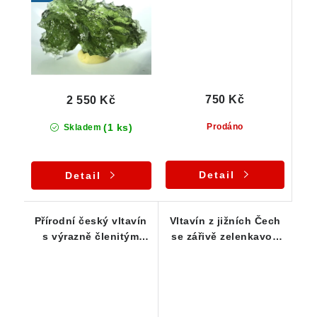
750 Kč
2 550 Kč
(1 ks)
Prodáno
Skladem
Detail
Detail
Přírodní český vltavín
Vltavín z jižních Čech
s výrazně členitým
se zářivě zelenkavou
povrchem - 0,56 g
barvou - 0,50 g