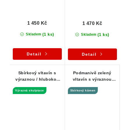
1 450 Kč
1 470 Kč
(1 ks)
(1 ks)
Skladem
Skladem
Detail
Detail
Sbírkový vltavín s
Podmanivě zelený
výraznou / hlubokou
vltavín s výraznou
skulptací - 1,66 g
skulptací -
Výrazná skulptace
Sbírkový kámen
Dobrkovská Lhotka -
1,41 g