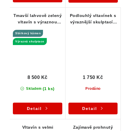
Tmavší lahvově zelený
Podlouhlý vltavínek s
vltavín s výraznou
výraznější skulptací -
skulptací - Bor / stará
1,15 g
Sbírkový kámen
pískovna - 5,49 g
Výrazná skulptace
8 500 Kč
1 750 Kč
(1 ks)
Skladem
Prodáno
Detail
Detail
Vltavín s velmi
Zajímavě prohnutý