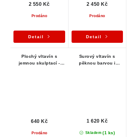
2 550 Kč
2 450 Kč
Prodáno
Prodáno
Detail
Detail
Plochý vltavín s
Surový vltavín s
jemnou skulptací -
pěknou barvou i
1,06 g
skulptací - 0,99 g
1 620 Kč
640 Kč
(1 ks)
Skladem
Prodáno