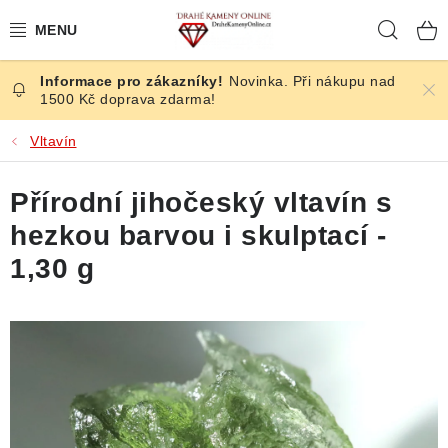
Přejít
Hleda
na
obsah
Novinka. Při nákupu nad
ČESKÉ KAMENY
1500 Kč doprava zdarma!
ŠPERKY
Vltavín
KAMENY ZE SVĚTA
Přírodní jihočeský vltavín s
hezkou barvou i skulptací -
BROUŠENÉ
1,30 g
SLEVY
ÚČINKY
KRYSTALY