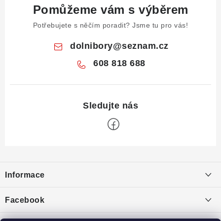
Pomůžeme vám s výběrem
Potřebujete s něčím poradit? Jsme tu pro vás!
dolnibory
@
seznam.cz
608 818 688
Z
á
Informace
p
a
Obchodní podmínky
Facebook
t
Puncovní značky