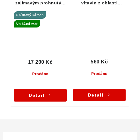
zajímavým prohnutým
vltavín z oblasti
tvarem - 12,57 g
jižních Čech - 0,32 g
Sbírkový kámen
Unikátní tvar
560 Kč
17 200 Kč
Prodáno
Prodáno
Detail
Detail