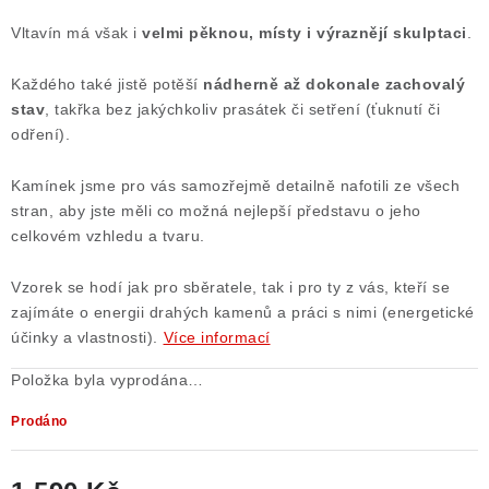
Poučení o právu na odstoupení od smlouvy
Vltavín má však i
velmi pěknou, místy i výraznějí skulptaci
.
Každého také jistě potěší
nádherně až dokonale zachovalý
stav
, takřka bez jakýchkoliv prasátek či setření (ťuknutí či
odření).
Kamínek jsme pro vás samozřejmě detailně nafotili ze všech
stran, aby jste měli co možná nejlepší představu o jeho
celkovém vzhledu a tvaru.
Vzorek se hodí jak pro sběratele, tak i pro ty z vás, kteří se
zajímáte o energii drahých kamenů a práci s nimi (energetické
účinky a vlastnosti).
Více informací
Položka byla vyprodána…
Prodáno