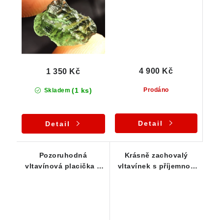
4 900 Kč
1 350 Kč
(1 ks)
Prodáno
Skladem
Detail
Detail
Pozoruhodná
Krásně zachovalý
vltavínová placička s
vltavínek s příjemnou
jemnou skulptací -
barvou - 1,16 g
0,78 g