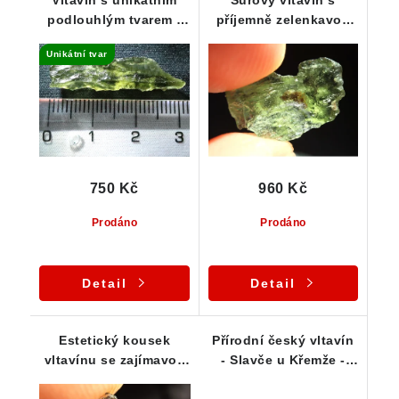
Vltavín s unikátním
Surový vltavín s
podlouhlým tvarem -
příjemně zelenkavou
1,01 g
barvou - 0,64 g
Unikátní tvar
750 Kč
960 Kč
Prodáno
Prodáno
Detail
Detail
Estetický kousek
Přírodní český vltavín
vltavínu se zajímavou
- Slavče u Křemže -
skulptací - 0,80 g
5,14 g