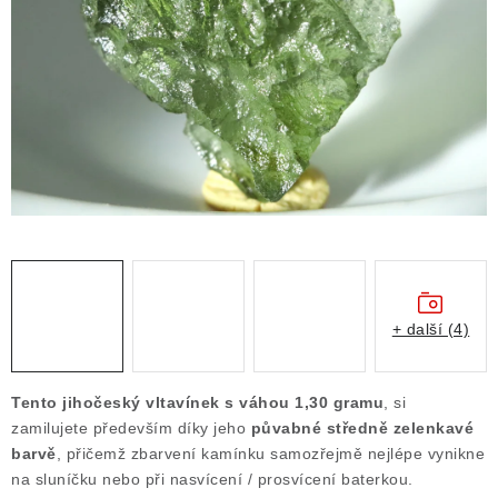
ČLÁNKY
NALEZIŠTĚ
NÁŠ PŘÍBĚH
VIDEOGALERIE
KONTAKT
MISTROVSKÉ KRYSTALY
+ další (4)
Obchodní podmínky
Puncovní značky
Ochrana osobních údajů
Tento jihočeský vltavínek s váhou 1,30 gramu
, si
Výkup minerálů a drahých kamenů
zamilujete především díky jeho
půvabné středně zelenkavé
barvě
, přičemž zbarvení kamínku samozřejmě nejlépe vynikne
Formulář pro uplatnění reklamace
na sluníčku nebo při nasvícení / prosvícení baterkou.
Formulář pro odstoupení od smlouvy