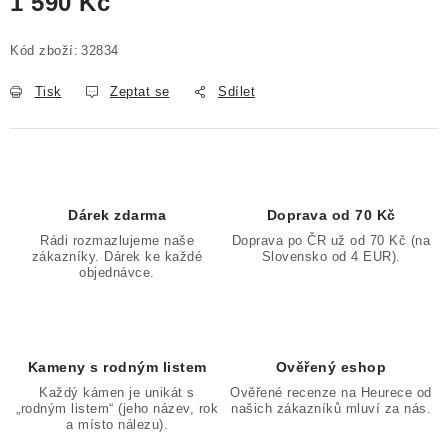
1 590 Kč
Měrná cena:
Kód zboží:
32834
Tisk
Zeptat se
Sdílet
Dárek zdarma
Doprava od 70 Kč
Rádi rozmazlujeme naše
Doprava po ČR už od 70 Kč (na
zákazníky. Dárek ke každé
Slovensko od 4 EUR).
objednávce.
Kameny s rodným listem
Ověřený eshop
Každý kámen je unikát s
Ověřené recenze na Heurece od
„rodným listem“ (jeho název, rok
našich zákazníků mluví za nás.
a místo nálezu).