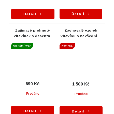
Detail
Detail
Zajímavě prohnutý
Zachovalý vzorek
vltavínek s decentní
vltavínu s nevšedními
skulptací - 0,42 g
prohlubněmi - 1,87 g
Unikátní tvar
Novinka
690 Kč
1 500 Kč
Prodáno
Prodáno
Detail
Detail