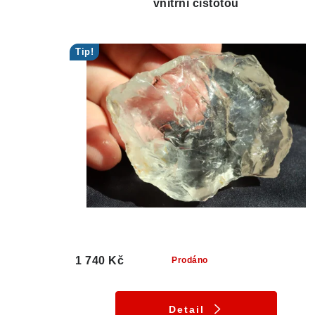
vnitřní čistotou
Tip!
1 740 Kč
Prodáno
Detail