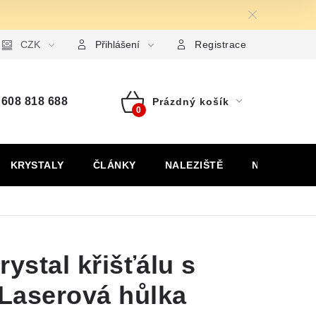
ormulář pro uplatnění reklamace
CZK
Formulář pro odstoupení od
Přihlášení
Registrace
608 818 688
Prázdný košík
Nákupní
košík
KRYSTALY
ČLÁNKY
NALEZIŠTĚ
NÁŠ PŘÍBĚH
rystal křišťálu s
Laserová hůlka