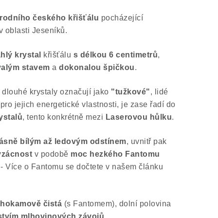
írodního českého křišťálu
pocházející
v oblasti Jeseníků.
hlý krystal
křišťálu
s délkou 6 centimetrů
,
valým stavem
a
dokonalou špičkou
.
a dlouhé krystaly označují jako
"tužkové"
, lidé
ro jejich energetické vlastnosti, je zase řadí do
ystalů
, tento konkrétně mezi
Laserovou hůlku
.
ásně bílým až ledovým odstínem
, uvnitř pak
vzácnost
v podobě
moc hezkého Fantomu
lu - Více o Fantomu se dočtete v našem článku
ahokamově čistá
(s Fantomem), dolní polovina
tvím mlhovinových závojů
.