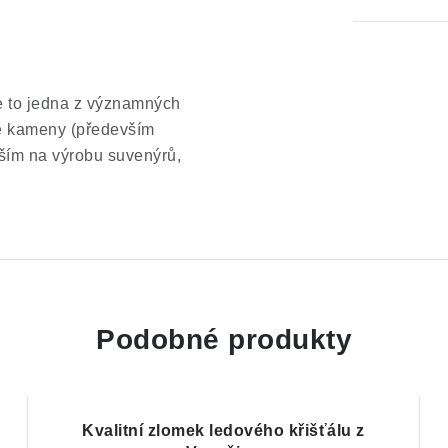
e to jedna z významných
hé kameny (především
devším na výrobu suvenýrů,
Podobné produkty
Kvalitní zlomek ledového křišťálu z