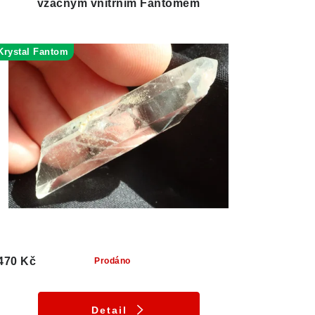
vzácným vnitřním Fantomem
Krystal Fantom
470 Kč
Prodáno
Detail