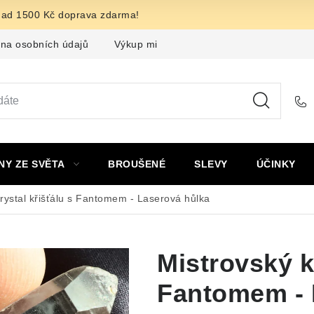
nad 1500 Kč doprava zdarma!
na osobních údajů
Výkup minerálů a drahých kamenů
F
NY ZE SVĚTA
BROUŠENÉ
SLEVY
ÚČINKY
rystal křišťálu s Fantomem - Laserová hůlka
Mistrovský k
Fantomem - 