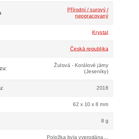
Přírodní / surový /
a
neopracovaný
Krystal
Česká republika
Žulová - Korálové jámy
zu:
(Jeseníky)
u:
2018
62 x 10 x 8 mm
8 g
Položka byla vyprodána…