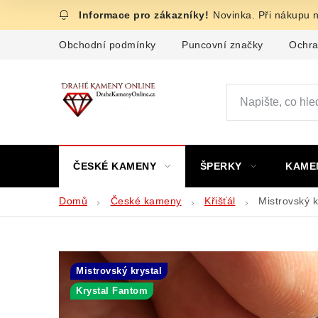
Přejít
Novinka. Při nákupu 
na
obsah
Obchodní podmínky
Puncovní značky
Ochra
ČESKÉ KAMENY
ŠPERKY
KAME
Domů
České kameny
Křišťál
Mistrovský k
Mistrovský krystal
Krystal Fantom