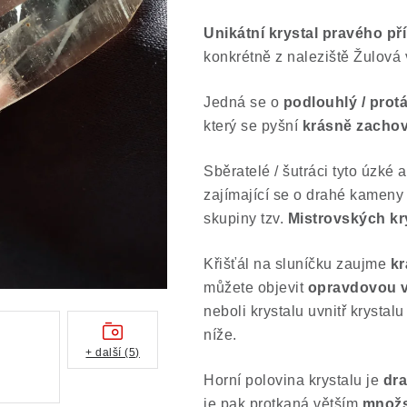
Unikátní krystal pravého př
konkrétně z naleziště Žulová 
Jedná se o
podlouhlý / protá
který se pyšní
krásně zacho
Sběratelé / šutráci tyto úzké 
zajímající se o drahé kameny p
skupiny tzv.
Mistrovských kr
Křišťál na sluníčku zaujme
kr
můžete objevit
opravdovou 
neboli krystalu uvnitř krysta
níže.
+ další (5)
Horní polovina krystalu je
dr
je pak protkaná větším
množs