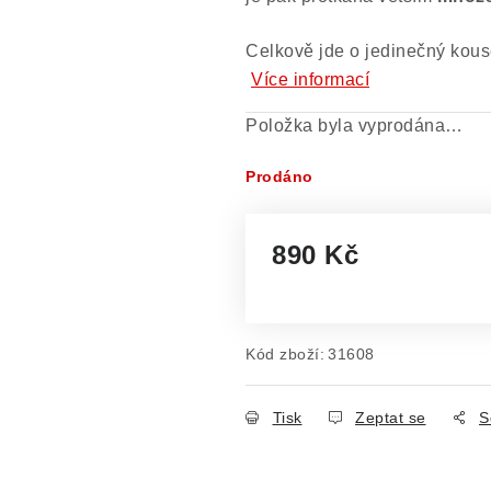
Celkově jde o jedinečný kouse
Více informací
Položka byla vyprodána…
Prodáno
890 Kč
Měrná cena:
Kód zboží:
31608
Tisk
Zeptat se
S