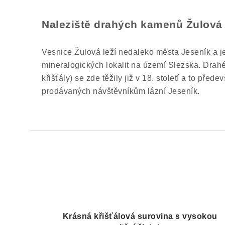
Naleziště drahých kamenů Žulová
Vesnice Žulová leží nedaleko města Jeseník a j
mineralogických lokalit na území Slezska. Dra
křišťály) se zde těžily již v 18. století a to pře
prodávaných návštěvníkům lázní Jeseník.
Krásná křišťálová surovina s vysokou