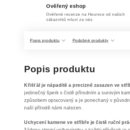
Ověřený eshop
Ověřené recenze na Heurece od našich
zákazníků mluví za nás.
Popis produktu
Podobné produkty
Popis produktu
Křišťál je nápaditě a precizně zasazen ve stří
jedinečný šperk s čistě přírodním a surovým ka
způsobem opracovaný a je ponechaný v původním
naší přírodě námi nalezen.
Uchycení kamene ve stříbře je čistě ruční pr
žádnou strojní velkovýrobu a každý přívěsek je or