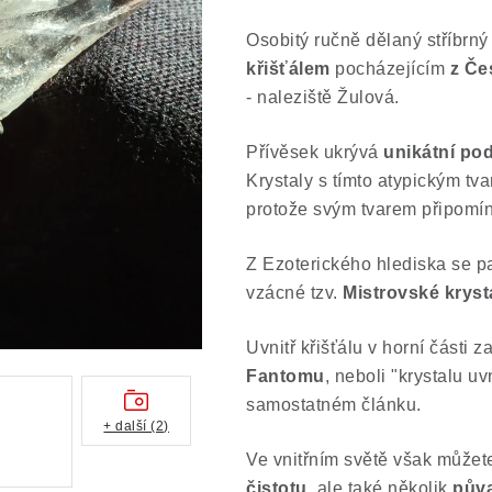
Osobitý ručně dělaný stříbrný
křišťálem
pocházejícím
z Če
- naleziště Žulová.
Přívěsek ukrývá
unikátní
pod
Krystaly s tímto atypickým tv
protože svým tvarem připomín
Z Ezoterického hlediska se pa
vzácné tzv.
Mistrovské kryst
Uvnitř křišťálu v horní části 
Fantomu
, neboli "krystalu u
samostatném článku.
+ další (2)
Ve vnitřním světě však můžet
čistotu
, ale také několik
pův