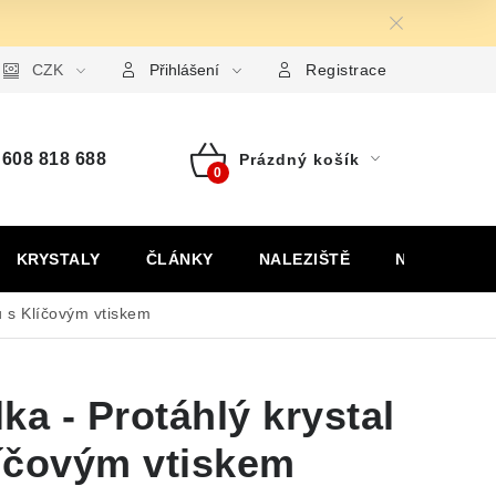
ormulář pro uplatnění reklamace
CZK
Formulář pro odstoupení od
Přihlášení
Registrace
608 818 688
Prázdný košík
Nákupní
košík
KRYSTALY
ČLÁNKY
NALEZIŠTĚ
NÁŠ PŘÍBĚH
lu s Klíčovým vtiskem
ka - Protáhlý krystal
líčovým vtiskem