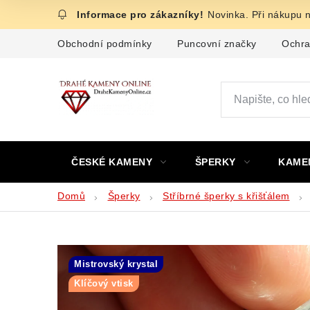
Přejít
Novinka. Při nákupu 
na
obsah
Obchodní podmínky
Puncovní značky
Ochra
ČESKÉ KAMENY
ŠPERKY
KAME
Domů
Šperky
Stříbrné šperky s křišťálem
Mistrovský krystal
Klíčový vtisk