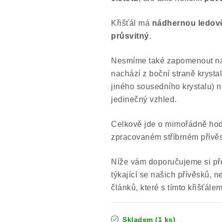
Křišťál má
nádhernou ledov
průsvitný
.
Nesmíme také zapomenout 
nachází z boční straně krystal
jiného sousedního krystalu) n
jedinečný vzhled.
Celkově jde o mimořádně hodn
zpracovaném stříbrném přívě
Níže vám doporučujeme si př
týkající se našich přívěsků, 
článků, které s tímto křišťále
Skladem
(1 ks)