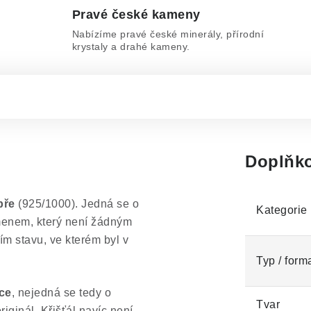
Pravé české kameny
Nabízíme pravé české minerály, přírodní
krystaly a drahé kameny.
Doplňko
bře
(925/1000). Jedná se o
Kategorie
menem, který není žádným
 stavu, ve kterém byl v
Typ / form
áce
, nejedná se tedy o
Tvar
iginál. Křišťál navíc není