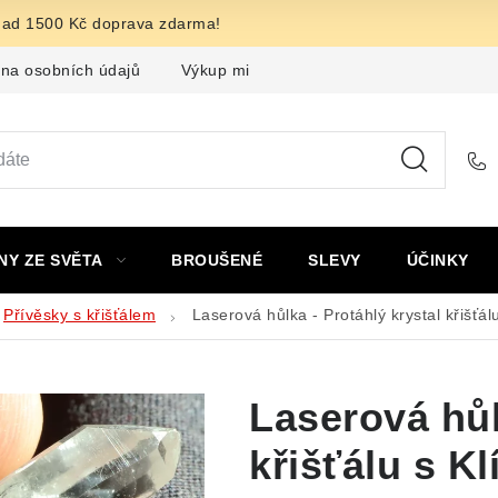
nad 1500 Kč doprava zdarma!
na osobních údajů
Výkup minerálů a drahých kamenů
F
NY ZE SVĚTA
BROUŠENÉ
SLEVY
ÚČINKY
Přívěsky s křišťálem
Laserová hůlka - Protáhlý krystal křišťá
Laserová hůl
křišťálu s K