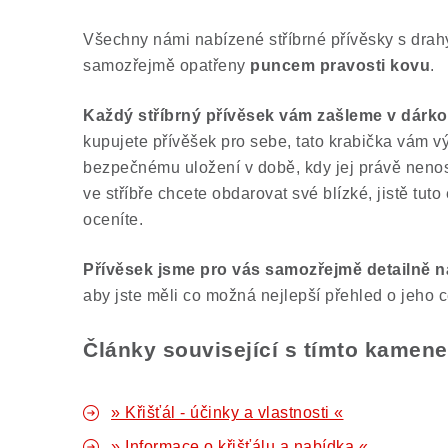
Všechny námi nabízené stříbrné přívěsky s dra
samozřejmě opatřeny
puncem pravosti kovu
.
Každý stříbrný přívěsek vám zašleme v dárko
kupujete přívěšek pro sebe, tato krabička vám v
bezpečnému uložení v době, kdy jej právě neno
ve stříbře chcete obdarovat své blízké, jistě tuto
oceníte.
Přívěsek jsme pro vás samozřejmě
detailně n
aby jste měli co možná nejlepší přehled o jeho 
Články související s tímto kamen
» Křišťál - účinky a vlastnosti «
» Informace o křišťálu a nabídka «