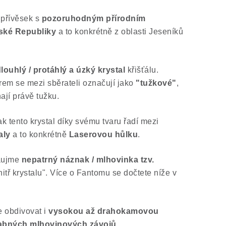
 přívěsek s
pozoruhodným přírodním
ské Republiky
a to konkrétně z oblasti Jeseníků
louhlý / protáhlý a úzký krystal
křišťálu.
arem se mezi sběrateli označují jako
"tužkové"
,
ají právě tužku.
k tento krystal díky svému tvaru řadí mezi
aly
a to konkrétně
Laserovou hůlku
.
zaujme
nepatrný náznak / mlhovinka tzv.
vnitř krystalu". Více o Fantomu se dočtete níže v
e obdivovat i
vysokou až drahokamovou
abných mlhovinových závojů
.