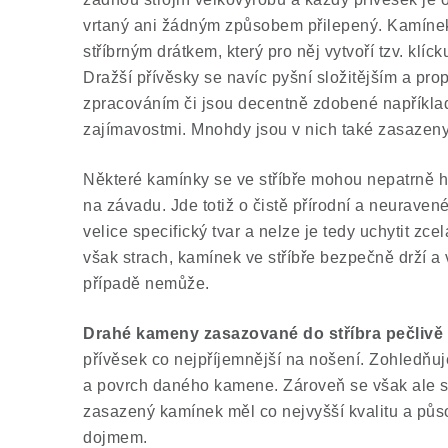
vrtaný ani žádným způsobem přilepený. Kamínek
stříbrným drátkem, který pro něj vytvoří tzv. klíc
Dražší přívěsky se navíc pyšní složitějším a p
zpracováním či jsou decentně zdobené například 
zajímavostmi. Mnohdy jsou v nich také zasazeny
Některé kamínky se ve stříbře mohou nepatrně h
na závadu. Jde totiž o čistě přírodní a neurave
velice specifický tvar a nelze je tedy uchytit zc
však strach, kamínek ve stříbře bezpečně drží 
případě nemůže.
Drahé kameny zasazované do stříbra pečlivě
přívěsek co nejpříjemnější na nošení. Zohledňuj
a povrch daného kamene. Zároveň se však ale 
zasazený kamínek měl co nejvyšší kvalitu a půs
dojmem.