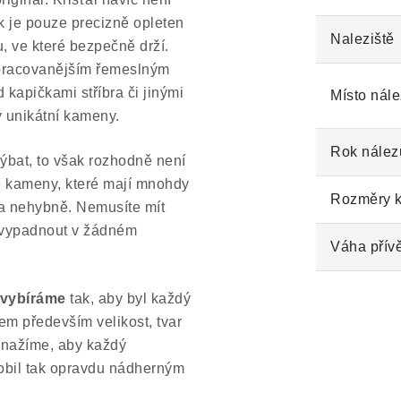
 je pouze precizně opleten
Naleziště
ku, ve které bezpečně drží.
ropracovanějším řemeslným
kapičkami stříbra či jinými
Místo nále
 unikátní kameny.
Rok nález
ýbat, to však rozhodně není
né kameny, které mají mnohdy
Rozměry 
ela nehybně. Nemusíte mít
a vypadnout v žádném
Váha přív
 vybíráme
tak, aby byl každý
em především velikost, tvar
snažíme, aby každý
obil tak opravdu nádherným