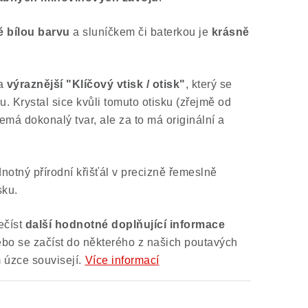
ě
bílou barvu
a sluníčkem či baterkou je
krásně
na
výraznější "Klíčový vtisk / otisk"
, který se
u. Krystal sice kvůli tomuto otisku (zřejmě od
emá dokonalý tvar, ale za to má originální a
otný přírodní křišťál v precizně řemeslně
sku.
ečíst
další
hodnotné doplňující informace
nebo se začíst do některého z našich poutavých
m úzce souvisejí.
Více informací