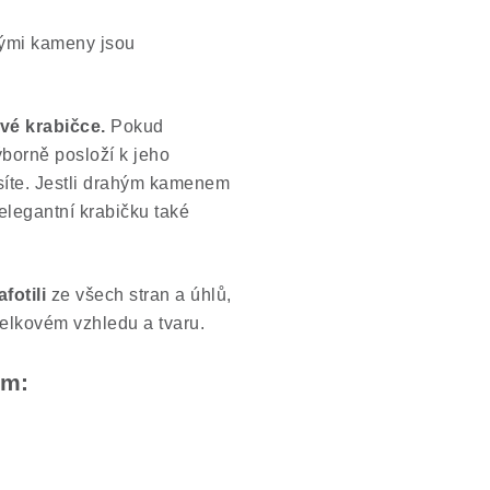
hými kameny jsou
vé krabičce.
Pokud
ýborně posloží k jeho
síte. Jestli drahým kamenem
 elegantní krabičku také
afotili
ze všech stran a úhlů,
celkovém vzhledu a tvaru.
em: