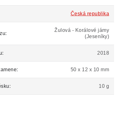
Česká republika
Žulová - Korálové jámy
zu:
(Jeseníky)
u:
2018
kamene:
50 x 12 x 10 mm
ěsku:
10 g