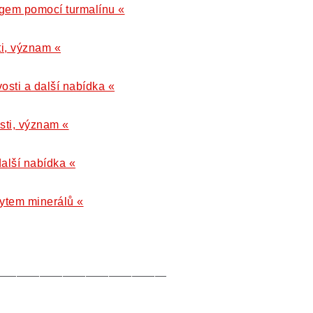
gem pomocí turmalínu «
ti, význam «
vosti a další nabídka «
osti, význam «
další nabídka «
kytem minerálů «
———————————————