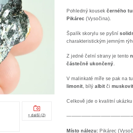
Pohledný kousek
černého tu
Pikárec
(Vysočina).
Špalík skorylu se pyšní
solidn
charakteristickým jemným rý
Z jedné čelní strany je tento
n
částečně ukončený
.
V malinkaté míře se pak na tu
limonit
, bílý
albit
či
muskovi
Celkově jde o kvalitní ukázku
+ další (2)
—————————————
Místo nálezu:
Pikárec (Vysoč