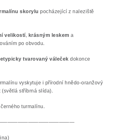
rmalínu skorylu
pocházející z naleziště
í velikostí
,
krásným leskem
a
hováním po obvodu.
etypicky tvarovaný váleček
dokonce
rmalínu vyskytuje i přírodní hnědo-oranžový
t
(světlá stříbrná slída).
 černého turmalínu.
———————————————
ina)