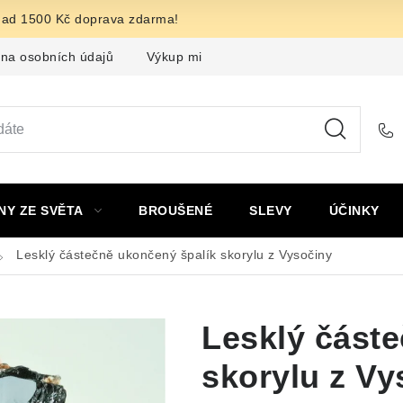
nad 1500 Kč doprava zdarma!
na osobních údajů
Výkup minerálů a drahých kamenů
F
NY ZE SVĚTA
BROUŠENÉ
SLEVY
ÚČINKY
Lesklý částečně ukončený špalík skorylu z Vysočiny
Lesklý část
skorylu z Vy