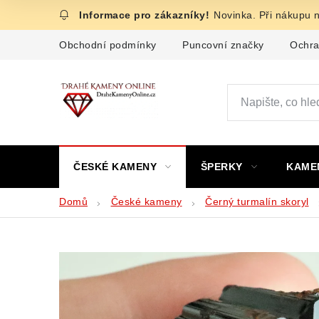
Přejít
Novinka. Při nákupu 
na
obsah
Obchodní podmínky
Puncovní značky
Ochra
ČESKÉ KAMENY
ŠPERKY
KAME
Domů
České kameny
Černý turmalín skoryl