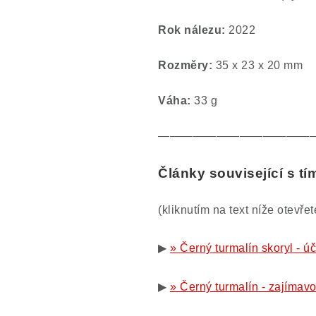
Rok nálezu:
2022
Rozměry:
35 x 23 x 20 mm
Váha:
33 g
—————————————
Články související s t
(kliknutím na text níže otevře
▶
» Černý turmalín skoryl - úč
▶
» Černý turmalín - zajímavo