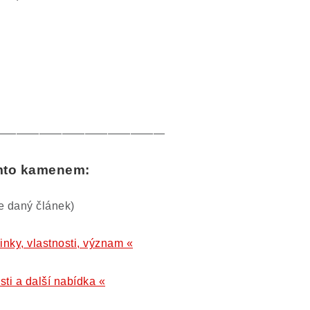
———————————————
ímto kamenem:
te daný článek)
inky, vlastnosti, význam «
sti a další nabídka «