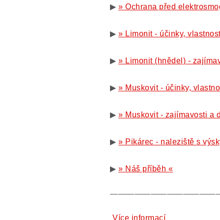
▶
» Ochrana před elektrosmo
▶
» Limonit - účinky, vlastnos
▶
» Limonit (hnědel) - zajíma
▶
» Muskovit - účinky, vlastn
▶
» Muskovit - zajímavosti a 
▶
» Pikárec - naleziště s výs
▶
» Náš příběh «
—————————————
Více informací