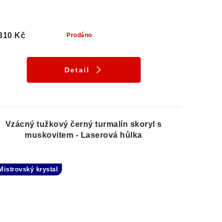
310 Kč
Prodáno
Detail
Vzácný tužkový černý turmalín skoryl s
muskovitem - Laserová hůlka
Mistrovský krystal