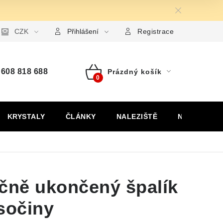
ormulář pro uplatnění reklamace
CZK
Formulář pro odstoupení od
Přihlášení
Registrace
608 818 688
Prázdný košík
Nákupní
košík
KRYSTALY
ČLÁNKY
NALEZIŠTĚ
NÁŠ PŘÍBĚH
ečně ukončený špalík
sočiny