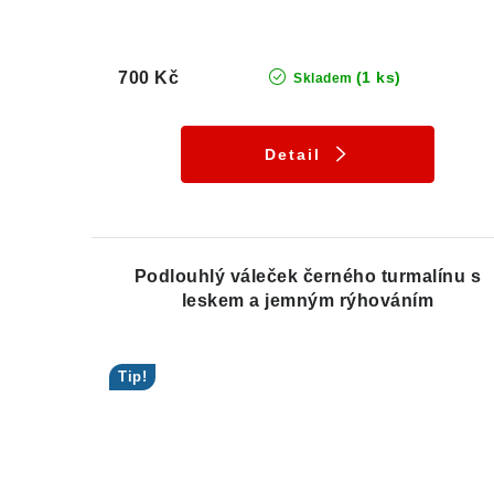
700 Kč
(1 ks)
Skladem
Detail
Podlouhlý váleček černého turmalínu s
leskem a jemným rýhováním
Tip!