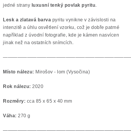
jedné strany
luxusní tenký povlak pyritu
.
Poučení o právu na odstoupení od smlouvy
Lesk a zlatavá barva
pyritu vynikne v závislosti na
intenzitě a úhlu osvětlení vzorku, což je dobře patrné
například z úvodní fotografie, kde je kámen nasvícen
jinak než na ostatních snímcích.
——————————————————————————
Místo nálezu:
Mirošov - lom (Vysočina)
Rok nálezu:
2020
Rozměry:
cca 85 x 65 x 40 mm
Váha:
270 g
——————————————————————————