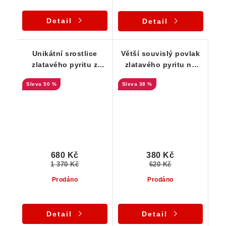
Detail
Detail
Unikátní srostlice
Větší souvislý povlak
zlatavého pyritu z
zlatavého pyritu na
lokality Bory -
mateční hornině rule
50 %
38 %
Vysočina
680 Kč
380 Kč
1 370 Kč
620 Kč
Prodáno
Prodáno
Detail
Detail