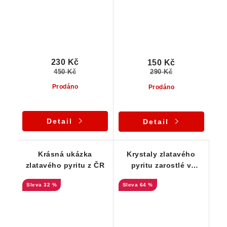
230 Kč
150 Kč
450 Kč
290 Kč
Prodáno
Prodáno
Detail
Detail
Krásná ukázka
Krystaly zlatavého
zlatavého pyritu z ČR
pyritu zarostlé v
mateční hornině -
32 %
64 %
Smolník - Slovensko