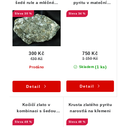
šedé rule a mléčném
pyritu v mateční
křemeni
hornině -Chvaletice
30 %
34 %
750 Kč
300 Kč
1 150 Kč
430 Kč
(1 ks)
Skladem
Prodáno
Detail
Detail
Kočičí zlato v
Krusta zlatého pyritu
kombinaci s šedou
narostlá na křemeni
zrnitou rulou
48 %
48 %