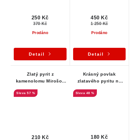
250 Kč
450 Kč
370 Kč
1 250 Kč
Prodáno
Prodáno
Detail
Detail
Zlatý pyrit z
Krásný povlak
kamenolomu Mirošov
zlatavého pyritu na
na Vysočině
podložce z ruly
57 %
48 %
180 Kč
210 Kč