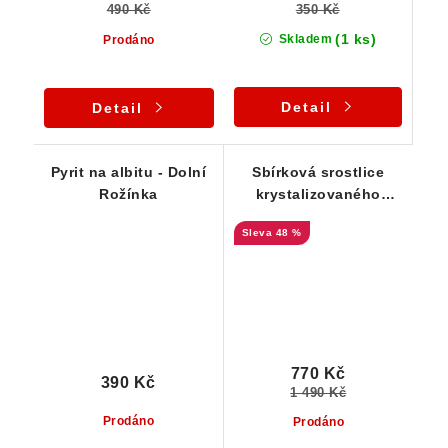
350 Kč
490 Kč
(1 ks)
Skladem
Prodáno
Detail
Detail
Pyrit na albitu - Dolní
Sbírková srostlice
Rožínka
krystalizovaného
zlatého pyritu -
48 %
estetika
770 Kč
390 Kč
1 490 Kč
Prodáno
Prodáno