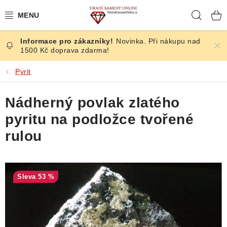
Přejít
Hleda
na
obsah
Novinka. Při nákupu nad
ČESKÉ KAMENY
1500 Kč doprava zdarma!
ŠPERKY
Pyrit
KAMENY ZE SVĚTA
Nádherný povlak zlatého
pyritu na podložce tvořené
BROUŠENÉ
rulou
SLEVY
ÚČINKY
53 %
KRYSTALY