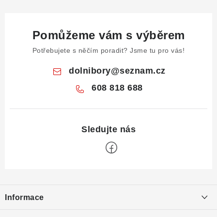
Pomůžeme vám s výběrem
Potřebujete s něčím poradit? Jsme tu pro vás!
dolnibory
@
seznam.cz
608 818 688
Z
á
Informace
p
a
Obchodní podmínky