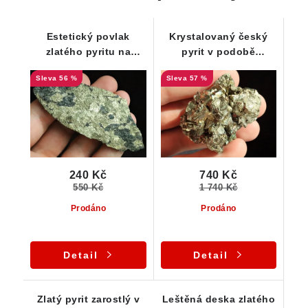
Estetický povlak
Krystalovaný český
zlatého pyritu na
pyrit v podobě
ploché podložce
exkluzivní srostlice
56 %
57 %
tvořené hrubozrnou
rulou
240 Kč
740 Kč
550 Kč
1 740 Kč
Prodáno
Prodáno
Detail
Detail
Zlatý pyrit zarostlý v
Leštěná deska zlatého