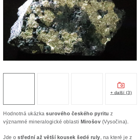
ČLÁNKY
NALEZIŠTĚ
NÁŠ PŘÍBĚH
VIDEOGALERIE
KONTAKT
MISTROVSKÉ KRYSTALY
+ další (3)
Obchodní podmínky
Puncovní značky
Ochrana osobních údajů
Hodnotná ukázka
surového českého
pyritu
z
Výkup minerálů a drahých kamenů
významné mineralogické oblasti
Mirošov
(Vysočina).
Formulář pro uplatnění reklamace
Jde o
střední až větší kousek šedé ruly
, na které je z
Formulář pro odstoupení od smlouvy