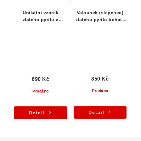
Unikátní vzorek
Valounek (slepenec)
zlatého pyritu v
zlatého pyritu bohatě
estetické kombinaci se
protkaný drobounkými
skorylem a
špalíky skorylu -
muskovitem
zajímavost
850 Kč
690 Kč
Prodáno
Prodáno
Detail
Detail