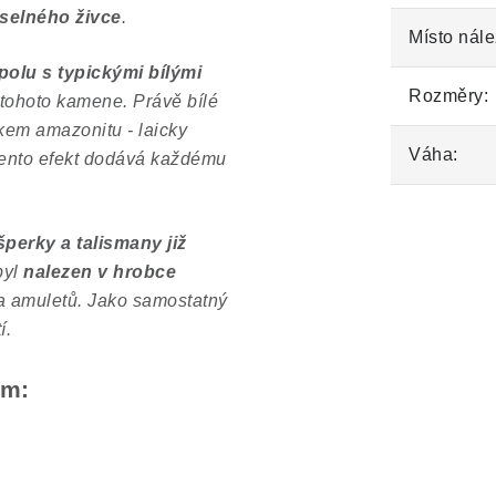
selného živce
.
Místo nále
olu s typickými bílými
Rozměry:
tohoto kamene. Právě bílé
kem amazonitu - laicky
Váha:
Tento efekt dodává každému
perky a talismany již
byl
nalezen
v hrobce
a amuletů. Jako samostatný
í.
em: