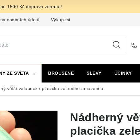
nad 1500 Kč doprava zdarma!
na osobních údajů
Výkup minerálů a drahých kamenů
F
NY ZE SVĚTA
BROUŠENÉ
SLEVY
ÚČINKY
ný větší valounek / placička zeleného amazonitu
Nádherný vět
placička ze