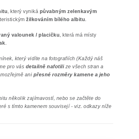
itu
, který vyniká
půvabným zelenkavým
teristickým
žilkováním bílého albitu
.
aný valounek / placičku
, která má místy
sk
.
ínek, který vidíte na fotografiích (Každý náš
sme pro vás
detailně nafotili
ze všech stran a
amozřejmě ani
přesné rozměry kamene a jeho
itu několik zajímavostí, nebo se začtěte do
eré s tímto kamenem souvisejí - viz. odkazy níže