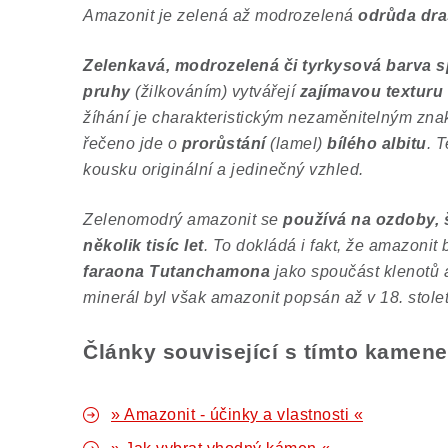
Amazonit je zelená až modrozelená
odrůda dra
Zelenkavá, modrozelená či tyrkysová barva sp
pruhy
(žilkováním) vytvářejí
zajímavou texturu
žíhání je charakteristickým nezaměnitelným zna
řečeno jde o
prorůstání
(lamel)
bílého albitu
. 
kousku originální a jedinečný vzhled.
Zelenomodrý amazonit se
používá na ozdoby, š
několik tisíc let
. To dokládá i fakt, že amazonit 
faraona Tutanchamona
jako spoučást klenotů 
minerál byl však amazonit popsán až v 18. stolet
Články související s tímto kamen
» Amazonit - účinky a vlastnosti «