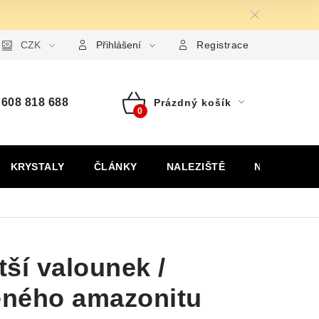
ormulář pro uplatnění reklamace
CZK
Formulář pro odstoupení od
Přihlášení
Registrace
608 818 688
Prázdný košík
Nákupní
košík
KRYSTALY
ČLÁNKY
NALEZIŠTĚ
NÁŠ PŘÍBĚH
ší valounek /
leného amazonitu