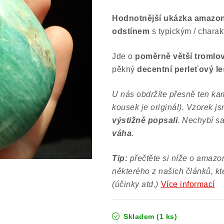
Hodnotnější ukázka amazon
odstínem
s typickým / charak
Jde o
poměrně větší
tromlov
pěkný
decentní perleťový le
U nás obdržíte přesně ten kam
kousek je originál). Vzorek j
výstižně popsali
. Nechybí s
váha
.
Tip:
přečtěte si níže o amazon
některého z našich článků, kt
(účinky atd.)
Více informací
Skladem
(1 ks)