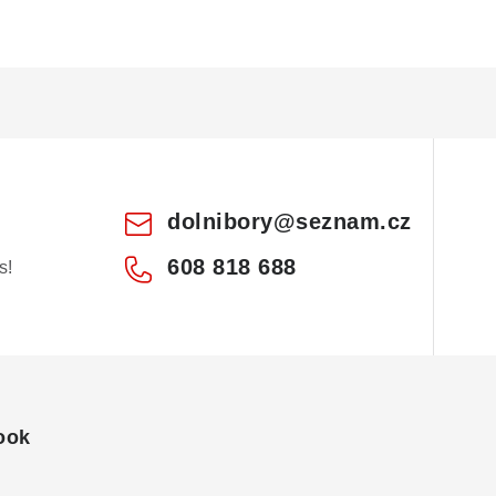
dolnibory
@
seznam.cz
608 818 688
s!
ook