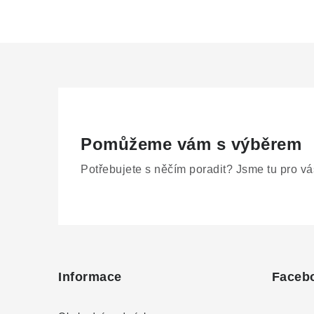
Pomůžeme vám s výběrem
Potřebujete s něčím poradit? Jsme tu pro vá
Z
á
Informace
Faceb
p