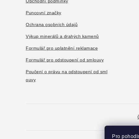
a
Obchodní podmínky
t
Puncovní značky
í
Ochrana osobních údajů
Výkup minerálů a drahých kamenů
Formulář pro uplatnění reklamace
Formulář pro odstoupení od smlouvy
Poučení o právu na odstoupení od sml
ouvy
Pro pohodl