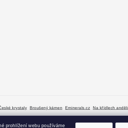
České krystaly
Broušený kámen
Eminerals.cz
Na křídlech anděl
né prohlížení webu používáme