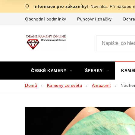
Přejít
Novinka. Při nákupu 
na
obsah
Obchodní podmínky
Puncovní značky
Ochra
ČESKÉ KAMENY
ŠPERKY
KAME
Domů
Kameny ze světa
Amazonit
Nádher