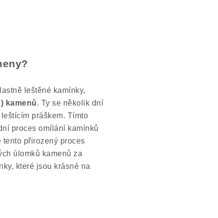
ameny?
astně leštěné kamínky,
h) kamenů
. Ty se několik dní
 leštícím práškem. Tímto
dní proces omílání kamínků
 tento přirozený proces
vých úlomků kamenů za
ky, které jsou krásné na