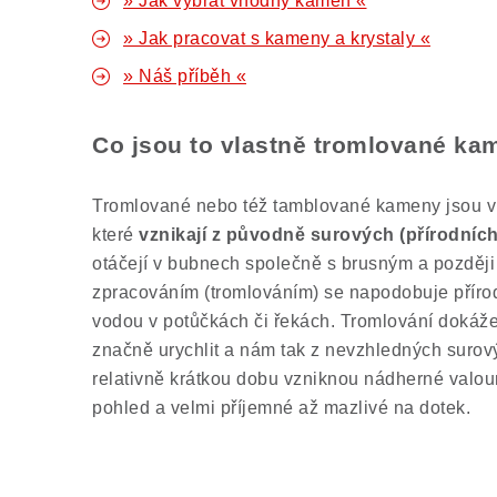
» Jak vybrat vhodný kámen «
» Jak pracovat s kameny a krystaly «
» Náš příběh «
Co jsou to vlastně tromlované k
Tromlované nebo též tamblované kameny jsou vl
které
vznikají z původně surových (přírodníc
otáčejí v bubnech společně s brusným a později
zpracováním (tromlováním) se napodobuje příro
vodou v potůčkách či řekách. Tromlování dokáže
značně urychlit a nám tak z nevzhledných suro
relativně krátkou dobu vzniknou nádherné valoun
pohled a velmi příjemné až mazlivé na dotek.