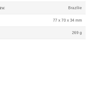
zu:
Brazílie
77 x 70 x 34 mm
269 g