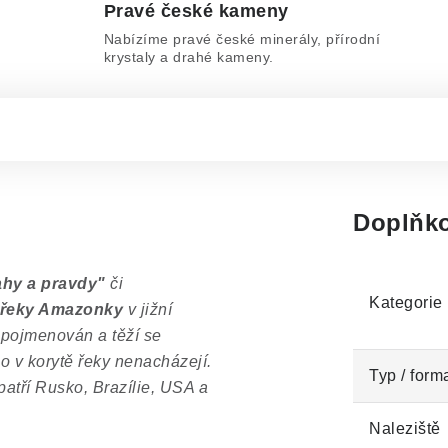
Pravé české kameny
Nabízíme pravé české minerály, přírodní
krystaly a drahé kameny.
Doplňko
ahy a pravdy"
či
Kategorie
 řeky Amazonky
v jižní
pojmenován a těží se
mo v korytě řeky nenacházejí.
Typ / form
atří Rusko, Brazílie, USA a
Naleziště