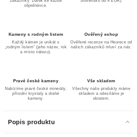
zákazníky. Dárek ke každé
Slovensko od 4 EUR).
objednávce.
Kameny s rodným listem
Ověřený eshop
Každý kámen je unikát s
Ověřené recenze na Heurece od
„rodným listem“ (jeho název, rok
našich zákazníků mluví za nás.
a místo nálezu).
Pravé české kameny
Vše skladem
Nabízíme pravé české minerály,
Všechny naše produkty máme
přírodní krystaly a drahé
skladem a odesíláme je
kameny.
obratem.
Popis produktu