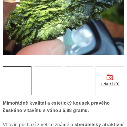
ČLÁNKY
NALEZIŠTĚ
NÁŠ PŘÍBĚH
VIDEOGALERIE
KONTAKT
MISTROVSKÉ KRYSTALY
+ další (9)
Obchodní podmínky
Puncovní značky
Ochrana osobních údajů
Mimořádně kvalitní a estetický kousek pravého
Výkup minerálů a drahých kamenů
českého vltavínu s váhou 6,88 gramu
.
Formulář pro uplatnění reklamace
Vltavín pochází z velice známé a
sběratelsky atraktivní
Formulář pro odstoupení od smlouvy