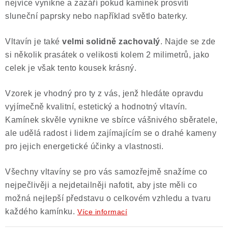
nejvíce vynikne a zazáří pokud kamínek prosvítí
sluneční paprsky nebo například světlo baterky.
Vltavín je také
velmi solidně zachovalý
. Najde se zde
si několik prasátek o velikosti kolem 2 milimetrů, jako
celek je však tento kousek krásný.
Vzorek je vhodný pro ty z vás, jenž hledáte opravdu
vyjímečně kvalitní, estetický a hodnotný vltavín.
Kamínek skvěle vynikne ve sbírce vášnivého sběratele,
ale udělá radost i lidem zajímajícím se o drahé kameny
pro jejich energetické účinky a vlastnosti.
Všechny vltavíny se pro vás samozřejmě snažíme co
nejpečlivěji a nejdetailněji nafotit, aby jste měli co
možná nejlepší představu o celkovém vzhledu a tvaru
každého kamínku.
Více informací