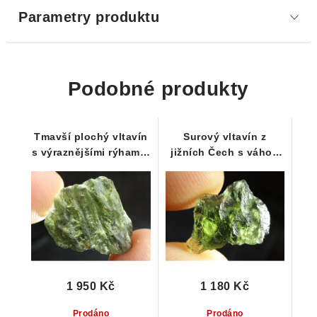
Parametry produktu
Podobné produkty
Tmavší plochý vltavín
Surový vltavín z
s výraznějšími rýhami -
jižních Čech s váhou
2,41 g
0,84 g
1 950 Kč
1 180 Kč
Prodáno
Prodáno