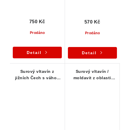
750 Kč
570 Kč
Prodáno
Prodáno
Detail
Detail
Surový vltavín z
Surový vltavín /
jižních Čech s váhou
moldavit z oblasti
0,70 gramu
jižních Čech - 0,77 g