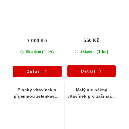
550 Kč
7 000 Kč
(1 ks)
(1 ks)
Skladem
Skladem
Detail
Detail
Plochý vltavínek s
Malý ale pěkný
příjemnou zelenkavou
vltavínek pro začínající
barvou - 0,54 g
sběratele a kamínkáře -
0,38 g