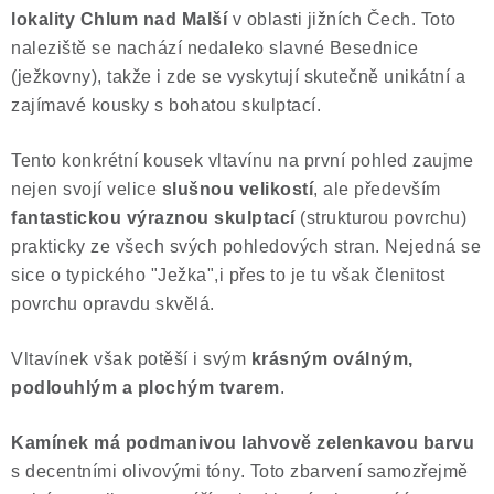
lokality Chlum nad Malší
v oblasti jižních Čech. Toto
Poučení o právu na odstoupení od smlouvy
naleziště se nachází nedaleko slavné Besednice
(ježkovny), takže i zde se vyskytují skutečně unikátní a
zajímavé kousky s bohatou skulptací.
Tento konkrétní kousek vltavínu na první pohled zaujme
nejen svojí velice
slušnou velikostí
, ale především
fantastickou výraznou skulptací
(strukturou povrchu)
prakticky ze všech svých pohledových stran. Nejedná se
sice o typického "Ježka",i přes to je tu však členitost
povrchu opravdu skvělá.
Vltavínek však potěší i svým
krásným oválným,
podlouhlým a plochým tvarem
.
Kamínek má podmanivou lahvově zelenkavou barvu
s decentními olivovými tóny. Toto zbarvení samozřejmě