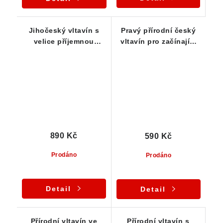
Jihočeský vltavín s
Pravý přírodní český
velice příjemnou
vltavín pro začínající
zelenkavou barvou -
kamínkáře - 0,39 g
0,62 g
890 Kč
590 Kč
Prodáno
Prodáno
Detail
Detail
Přírodní vltavín ve
Přírodní vltavín s