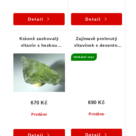
Detail
Detail
Krásně zachovalý
Zajímavě prohnutý
vltavín s hezkou
vltavínek s decentní
strukturou povrchu -
skulptací - 0,42 g
Unikátní tvar
0,45 g
690 Kč
670 Kč
Prodáno
Prodáno
Detail
Detail