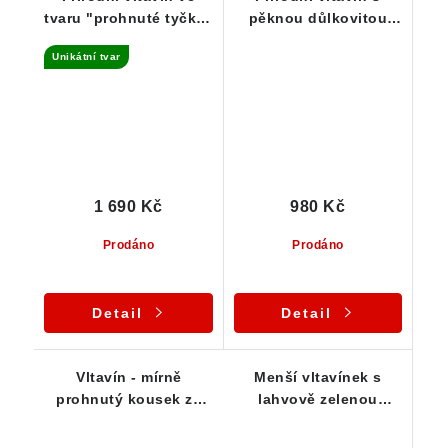
tvaru "prohnuté tyčky"
pěknou důlkovitou
- 1,15 g
skulptací - 0,82 g
Unikátní tvar
1 690 Kč
980 Kč
Prodáno
Prodáno
Detail
Detail
Vltavín - mírně
Menší vltavínek s
prohnutý kousek ze
lahvově zelenou
Slavče u Křemže - 8,25
barvou - 0,40 g
g