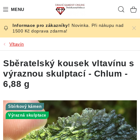
Přejít
Hleda
na
obsah
Novinka. Při nákupu nad
ČESKÉ KAMENY
1500 Kč doprava zdarma!
ŠPERKY
Vltavín
KAMENY ZE SVĚTA
Sběratelský kousek vltavínu s
výraznou skulptací - Chlum -
BROUŠENÉ
6,88 g
SLEVY
Sbírkový kámen
ÚČINKY
Výrazná skulptace
KRYSTALY