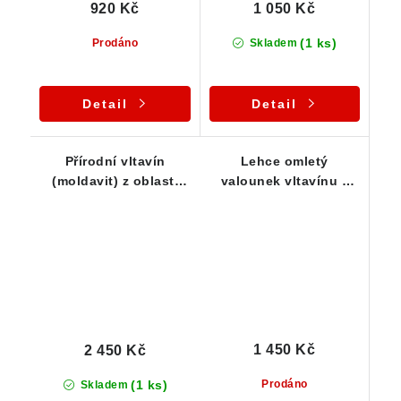
920 Kč
1 050 Kč
(1 ks)
Prodáno
Skladem
Detail
Detail
Přírodní vltavín
Lehce omletý
(moldavit) z oblasti
valounek vltavínu z
jižních Čech - 2,62 g
jižních Čech - 1,16 g
1 450 Kč
2 450 Kč
(1 ks)
Prodáno
Skladem