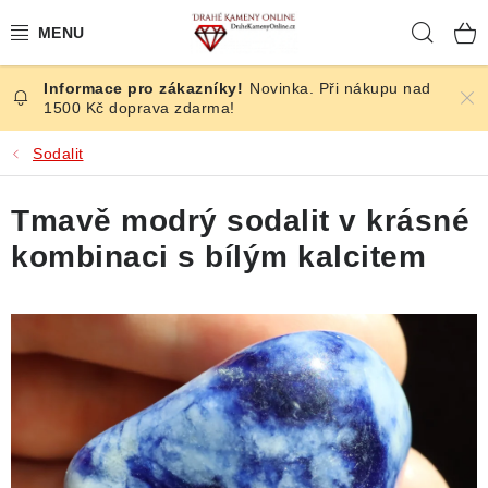
Přejít
Hleda
na
obsah
Novinka. Při nákupu nad
ČESKÉ KAMENY
1500 Kč doprava zdarma!
ŠPERKY
Sodalit
KAMENY ZE SVĚTA
Tmavě modrý sodalit v krásné
kombinaci s bílým kalcitem
BROUŠENÉ
SLEVY
ÚČINKY
KRYSTALY