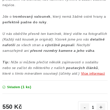
nejvíce.
Poučení o právu na odstoupení od smlouvy
Jde o
tromlovaný valounek
, který nemá žádné ostré hrany a
perfektně padne do ruky
.
U nás obdržíte přesně ten kamínek, který vidíte na fotografiích
(Každý náš kousek je originál). Vzorek jsme pro vás
detailně
nafotili
ze všech stran a
výstižně popsali
. Nechybí
samozřejmě ani
přesné rozměry kamene a jeho váha
.
Tip:
Níže si můžete přečíst několik zajímavostí o sodalitu
nebo se začíst do některého z našich
poutavých článků
,
které s tímto minerálem souvisejí (účinky atd.)
Více informací
(1 ks)
Skladem
550 Kč