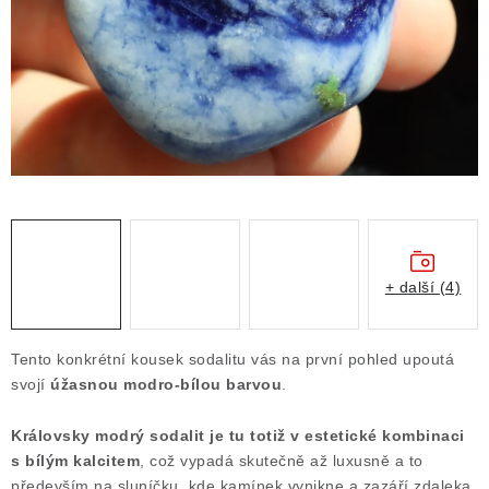
ČLÁNKY
NALEZIŠTĚ
NÁŠ PŘÍBĚH
VIDEOGALERIE
KONTAKT
MISTROVSKÉ KRYSTALY
+ další (4)
Obchodní podmínky
Puncovní značky
Tento konkrétní kousek sodalitu vás na první pohled upoutá
Ochrana osobních údajů
svojí
úžasnou modro-bílou barvou
.
Výkup minerálů a drahých kamenů
Královsky modrý sodalit je tu totiž v estetické kombinaci
Formulář pro uplatnění reklamace
s bílým kalcitem
, což vypadá skutečně až luxusně a to
Formulář pro odstoupení od smlouvy
především na sluníčku, kde kamínek vynikne a zazáří zdaleka