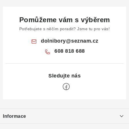
Pomůžeme vám s výběrem
Potřebujete s něčím poradit? Jsme tu pro vás!
dolnibory
@
seznam.cz
608 818 688
Z
á
Informace
p
a
Obchodní podmínky