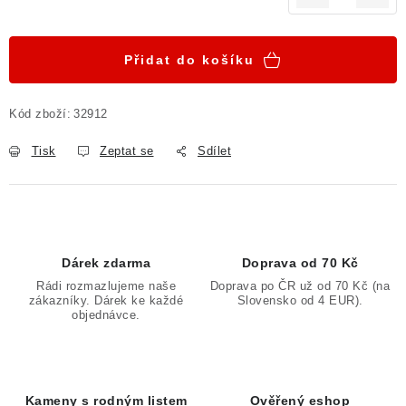
Měrná cena:
Přidat do košíku
Kód zboží:
32912
Tisk
Zeptat se
Sdílet
Dárek zdarma
Doprava od 70 Kč
Rádi rozmazlujeme naše
Doprava po ČR už od 70 Kč (na
zákazníky. Dárek ke každé
Slovensko od 4 EUR).
objednávce.
Kameny s rodným listem
Ověřený eshop