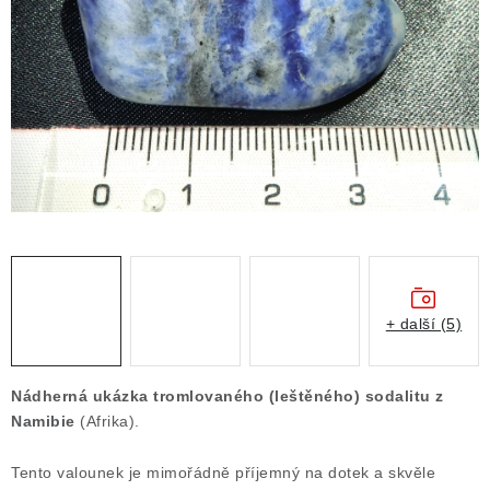
ČLÁNKY
NALEZIŠTĚ
NÁŠ PŘÍBĚH
VIDEOGALERIE
KONTAKT
MISTROVSKÉ KRYSTALY
+ další (5)
Obchodní podmínky
Puncovní značky
Ochrana osobních údajů
Nádherná ukázka tromlovaného (leštěného) sodalitu z
Výkup minerálů a drahých kamenů
Namibie
(Afrika).
Formulář pro uplatnění reklamace
Tento valounek je mimořádně příjemný na dotek a skvěle
Formulář pro odstoupení od smlouvy