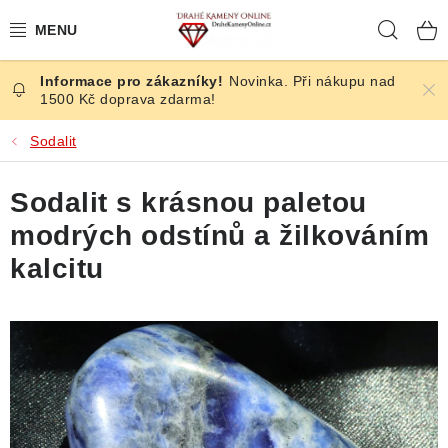
Přejít
Hleda
na
obsah
Novinka. Při nákupu nad
ČESKÉ KAMENY
1500 Kč doprava zdarma!
ŠPERKY
Sodalit
KAMENY ZE SVĚTA
Sodalit s krásnou paletou
modrých odstínů a žilkováním
BROUŠENÉ
kalcitu
SLEVY
ÚČINKY
KRYSTALY