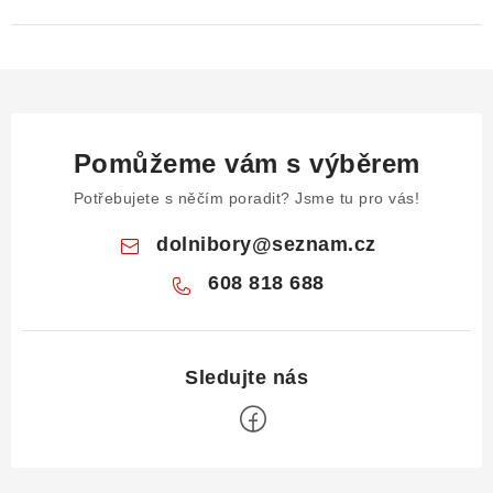
Pomůžeme vám s výběrem
Potřebujete s něčím poradit? Jsme tu pro vás!
dolnibory
@
seznam.cz
608 818 688
Z