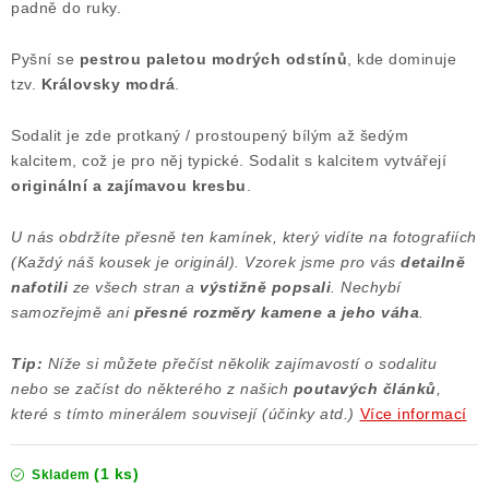
padně do ruky.
Poučení o právu na odstoupení od smlouvy
Pyšní se
pestrou paletou modrých odstínů
, kde dominuje
tzv.
Královsky modrá
.
Sodalit je zde protkaný / prostoupený bílým až šedým
kalcitem, což je pro něj typické. Sodalit s kalcitem vytvářejí
originální a zajímavou kresbu
.
U nás obdržíte přesně ten kamínek, který vidíte na fotografiích
(Každý náš kousek je originál). Vzorek jsme pro vás
detailně
nafotili
ze všech stran a
výstižně popsali
. Nechybí
samozřejmě ani
přesné rozměry kamene a jeho váha
.
Tip:
Níže si můžete přečíst několik zajímavostí o sodalitu
nebo se začíst do některého z našich
poutavých článků
,
které s tímto minerálem souvisejí (účinky atd.)
Více informací
(1 ks)
Skladem