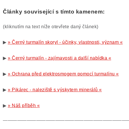
Články související s tímto kamenem:
(kliknutím na text níže otevřete daný článek)
▶
» Černý turmalín skoryl - účinky, vlastnosti, význam «
▶
» Černý turmalín - zajímavosti a další nabídka «
▶
» Ochrana před elektrosmogem pomocí turmalínu «
▶
» Pikárec - naleziště s výskytem minerálů «
▶
» Náš příběh «
——————————————————————————