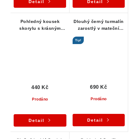
Detail
Detail
Pohledný kousek
Dlouhý černý turmalín
skorylu s krásným
zarostlý v mateční
leskem i rýhováním
hornině křemeni
Tip!
690 Kč
440 Kč
Prodáno
Prodáno
Detail
Detail