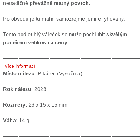
netradičně
převážně matný povrch
.
Poučení o právu na odstoupení od smlouvy
Po obvodu je turmalín samozřejmě jemně rýhovaný.
Tento podlouhlý váleček se může pochlubit
skvělým
poměrem velikosti a ceny
.
——————————————————————————
Více informací
Místo nálezu:
Pikárec (Vysočina)
Rok nálezu:
2023
Rozměry:
26 x 15 x 15 mm
Váha:
14 g
——————————————————————————