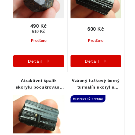
490 Kč
600 Kč
610 Kč
Prodáno
Prodáno
Detail
Detail
Atraktivní špalík
Vzácný tužkový černý
skorylu pocukrovaný
turmalín skoryl s
bílým albitem - 17 g
muskovitem -
Mistrovský krystal
Laserová hůlka