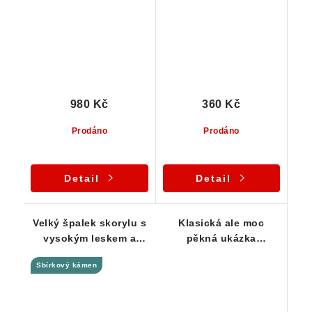
980 Kč
360 Kč
Prodáno
Prodáno
Detail
Detail
Velký špalek skorylu s
Klasická ale moc
vysokým leskem a
pěkná ukázka
úžasným rýhováním-
přírodního černého
Sbírkový kámen
168 g
turmalínu z ČR