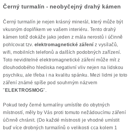
Černý turmalín - neobyčejný drahý kámen
Černý turmalín je nejen krásný minerál, který může být
vkusným doplňkem ve vašem interiéru. Tento drahý
kámen totiž dokáže jako jeden z mála nerostů i účinně
pohlcovat tzv.
elektromagnetické záření
z vysílačů,
wifi, mobilních telefonů a dalších podobných zařízení.
Toto neviditelné elektromagnetické záření může mít z
dlouhodobého hlediska negativní vliv nejen na lidskou
psychiku, ale třeba i na kvalitu spánku. Mezi lidmi je toto
záření známé spíše pod souhrným názvem
"
ELEKTROSMOG
".
Pokud tedy černé turmalíny umístíte do obytných
místností, měly by Vás proti tomuto nežádoucímu záření
účinně chránit. (Do každé místnosti je vhodné umístit
buď více drobných turmalínů o velikosti cca kolem 1