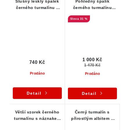
Slušný lesklý špalek
Pohledný špalík
černého turmalínu s
černého turmalínu
rýhováním a limonitem
zdobený lupínky
31 %
muskovitu
1 000 Kč
740 Kč
1 470 Kč
Prodáno
Prodáno
Detail
Detail
Větší vzorek černého
Černý turmalín s
turmalínu s náznakem
přirostlým albitem a
dohojení - 45 g
náznakem dohojení