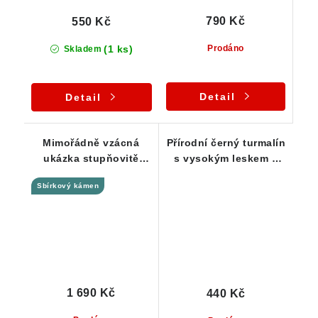
790 Kč
550 Kč
(1 ks)
Prodáno
Skladem
Detail
Detail
Mimořádně vzácná
Přírodní černý turmalín
ukázka stupňovitě
s vysokým leskem a
ukončeného černého
jemným rýhováním 16
Sbírkový kámen
turmalínu
g
1 690 Kč
440 Kč