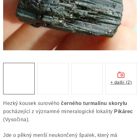
ČLÁNKY
NALEZIŠTĚ
NÁŠ PŘÍBĚH
VIDEOGALERIE
KONTAKT
MISTROVSKÉ KRYSTALY
+ další (2)
Obchodní podmínky
Puncovní značky
Hezký kousek surového
černého turmalínu skorylu
Ochrana osobních údajů
pocházející z významné mineralogické lokality
Pikárec
Výkup minerálů a drahých kamenů
(Vysočina).
Formulář pro uplatnění reklamace
Jde o pěkný menší neukončený špalek, který má
Formulář pro odstoupení od smlouvy