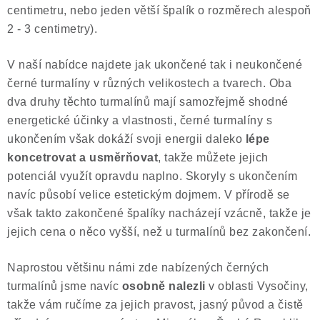
centimetru, nebo jeden větší špalík o rozměrech alespoň
2 - 3 centimetry).
V naší nabídce najdete jak ukončené tak i neukončené
černé turmalíny v různých velikostech a tvarech. Oba
dva druhy těchto turmalínů mají samozřejmě shodné
energetické účinky a vlastnosti, černé turmalíny s
ukončením však dokáží svoji energii daleko
lépe
koncetrovat a usměrňovat
, takže můžete jejich
potenciál využít opravdu naplno. Skoryly s ukončením
navíc působí velice estetickým dojmem. V přírodě se
však takto zakončené špalíky nacházejí vzácně, takže je
jejich cena o něco vyšší, než u turmalínů bez zakončení.
Naprostou většinu námi zde nabízených černých
turmalínů jsme navíc
osobně nalezli
v oblasti Vysočiny,
takže vám ručíme za jejich pravost, jasný původ a čistě