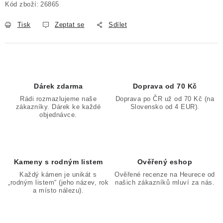
Kód zboží:
26865
Tisk
Zeptat se
Sdílet
Dárek zdarma
Doprava od 70 Kč
Rádi rozmazlujeme naše
Doprava po ČR už od 70 Kč (na
zákazníky. Dárek ke každé
Slovensko od 4 EUR).
objednávce.
Kameny s rodným listem
Ověřený eshop
Každý kámen je unikát s
Ověřené recenze na Heurece od
„rodným listem“ (jeho název, rok
našich zákazníků mluví za nás.
a místo nálezu).