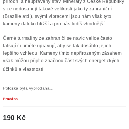
přírodní a neupravený stav. Minerály z České Republiky
sice nedosahují takové velikosti jako ty zahraniční
(Brazílie atd.), svými vibracemi jsou nám však tyto
kameny daleko bližší a pro nás tudíš vhodnější.
Černé turmalíny ze zahraničí se navíc velice často
falšují či uměle upravují, aby se tak dosáhlo jejich
lepšího vzhledu. Kameny tímto nepřirozeným zásahem
však můžou přijít o značnou část svých energetických
účinků a vlastností.
Položka byla vyprodána…
Prodáno
190 Kč
Měrná cena: