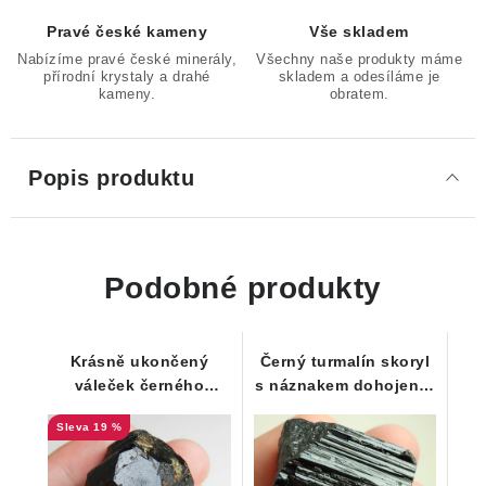
Pravé české kameny
Vše skladem
Nabízíme pravé české minerály,
Všechny naše produkty máme
přírodní krystaly a drahé
skladem a odesíláme je
kameny.
obratem.
Popis produktu
Podobné produkty
Krásně ukončený
Černý turmalín skoryl
váleček černého
s náznakem dohojení -
turmalínu s drobným
23 g
19 %
limonitem