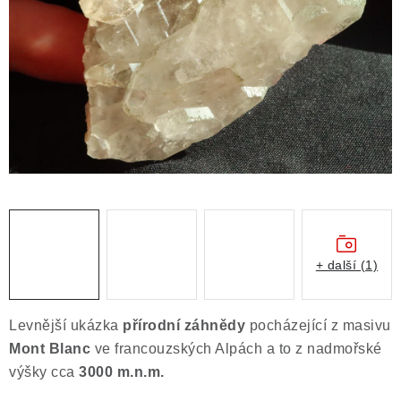
ČLÁNKY
NALEZIŠTĚ
NÁŠ PŘÍBĚH
VIDEOGALERIE
KONTAKT
MISTROVSKÉ KRYSTALY
+ další (1)
Obchodní podmínky
Puncovní značky
Ochrana osobních údajů
Levnější ukázka
přírodní záhnědy
pocházející z masivu
Výkup minerálů a drahých kamenů
Mont Blanc
ve francouzských Alpách a to z nadmořské
Formulář pro uplatnění reklamace
výšky cca
3000 m.n.m.
Formulář pro odstoupení od smlouvy