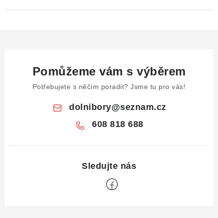
Pomůžeme vám s výběrem
Potřebujete s něčím poradit? Jsme tu pro vás!
dolnibory
@
seznam.cz
608 818 688
Z