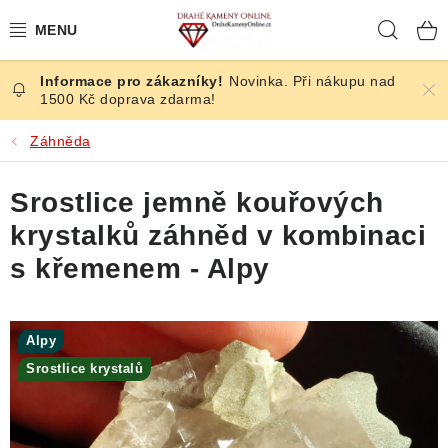
Přejít
Hleda
na
obsah
Novinka. Při nákupu nad
ČESKÉ KAMENY
1500 Kč doprava zdarma!
ŠPERKY
Záhněda
KAMENY ZE SVĚTA
Srostlice jemně kouřových
krystalků záhněd v kombinaci
BROUŠENÉ
s křemenem - Alpy
SLEVY
Alpy
ÚČINKY
Srostlice krystalů
KRYSTALY