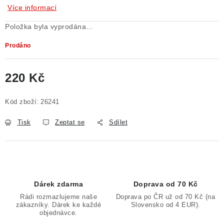
Více informací
Poučení o právu na odstoupení od smlouvy
Položka byla vyprodána…
Prodáno
220 Kč
Měrná cena:
Kód zboží:
26241
Tisk
Zeptat se
Sdílet
Dárek zdarma
Doprava od 70 Kč
Rádi rozmazlujeme naše
Doprava po ČR už od 70 Kč (na
zákazníky. Dárek ke každé
Slovensko od 4 EUR).
objednávce.