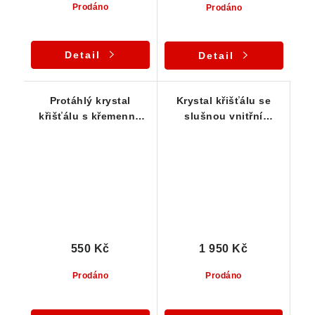
Prodáno
Prodáno
Detail
Detail
Protáhlý krystal
Krystal křišťálu se
křišťálu s křemennu
slušnou vnitřní
základnou - Jeseníky
čistotou - Vysočina
550 Kč
1 950 Kč
Prodáno
Prodáno