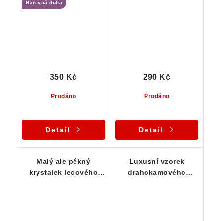
Barevná duha
350 Kč
290 Kč
Prodáno
Prodáno
Detail
Detail
Malý ale pěkný
Luxusní vzorek
krystalek ledového
drahokamového
křišťálu z oblasti
křišťálu s ledově
Jeseníků
průzračnou barvou a
sametově ohlazeným
povrchem