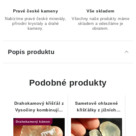
Pravé české kameny
Vše skladem
Nabízíme pravé české minerály,
Všechny naše produkty máme
přírodní krystaly a drahé
skladem a odesíláme je
kameny.
obratem.
Popis produktu
Podobné produkty
Drahokamový křišťál z
Sametově ohlazené
Vysočiny kombinující
křišťálky z jižních
lesklý a lehce
Čech - skupinka 3 ks
Drahokamový kámen
ohlazený povrch