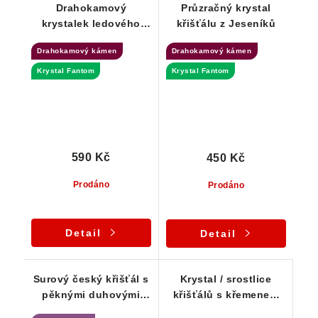
Drahokamový
Průzračný krystal
krystalek ledového
křišťálu z Jeseníků
křišťálu se vzácným
Drahokamový kámen
Drahokamový kámen
Fantomem
Krystal Fantom
Krystal Fantom
590 Kč
450 Kč
Prodáno
Prodáno
Detail
Detail
Surový český křišťál s
Krystal / srostlice
pěknými duhovými
křišťálů s křemenem
odlesky
pro začátečníky