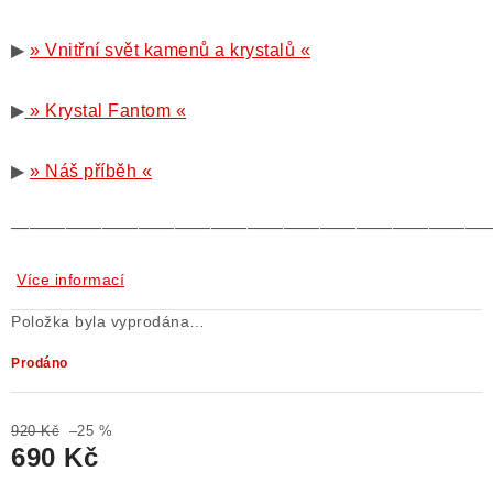
▶
» Vnitřní svět kamenů a krystalů «
▶
» Krystal Fantom «
▶
» Náš příběh «
——————————————————————————
Více informací
Položka byla vyprodána…
Prodáno
920 Kč
–25 %
690 Kč
Měrná cena: