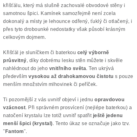
křišťálu, který má slušně zachovalé obvodové stěny i
Poučení o právu na odstoupení od smlouvy
samotnou špici. Kamínek samozřejmě není zcela
dokonalý a místy je lehounce odřený, ťuklý či otlačený, i
přes tyto drobounké nedostatky však působí krásným
celkovým dojmem.
Křišťál je sluníčkem či baterkou
celý výborně
průsvitný
, díky dobrému lesku stěn můžete i skvěle
nahlédnout do jeho
vnitřního světa
. Ten ukrývá
především
vysokou až drahokamovou čistotu
s pouze
menším množstvím mlhovinek či peříček.
Ti pozornější z vás uvnitř objeví i jednu
opravdovou
vzácnost
. Při správném prosvícení (nejlépe baterkou) a
natočení krystalu lze totiž uvnitř spatřit
ještě jedenu
menší špici (krystal)
. Tento úkaz se označuje jako tzv.
"
Fantom
".