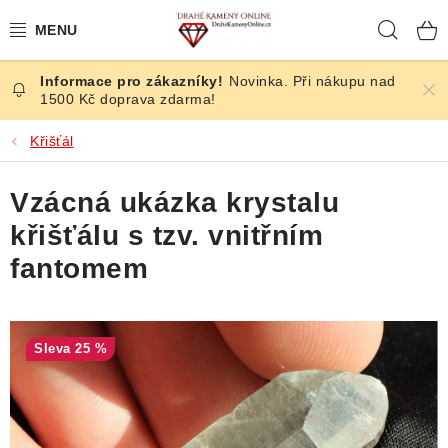
Přejít
Hleda
na
obsah
Novinka. Při nákupu nad
ČESKÉ KAMENY
1500 Kč doprava zdarma!
ŠPERKY
Křišťál
KAMENY ZE SVĚTA
Vzácná ukázka krystalu
křišťálu s tzv. vnitřním
BROUŠENÉ
fantomem
SLEVY
ÚČINKY
25 %
KRYSTALY