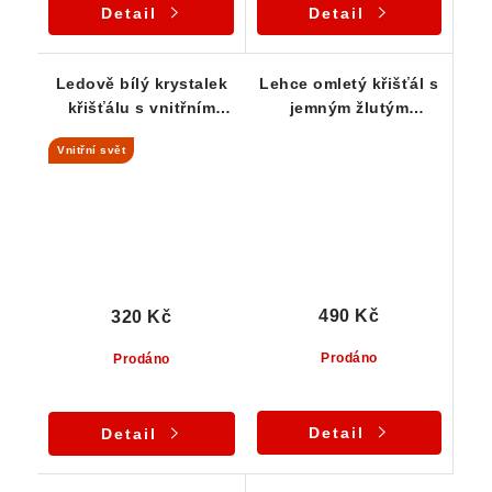
Detail
Detail
Ledově bílý krystalek
Lehce omletý křišťál s
křišťálu s vnitřním
jemným žlutým
světem
nádechem
Vnitřní svět
490 Kč
320 Kč
Prodáno
Prodáno
Detail
Detail