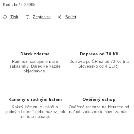
Kód zboží:
24995
Tisk
Zeptat se
Sdílet
Dárek zdarma
Doprava od 70 Kč
Rádi rozmazlujeme naše
Doprava po ČR už od 70 Kč (na
zákazníky. Dárek ke každé
Slovensko od 4 EUR).
objednávce.
Kameny s rodným listem
Ověřený eshop
Každý kámen je unikát s
Ověřené recenze na Heurece od
„rodným listem“ (jeho název, rok
našich zákazníků mluví za nás.
a místo nálezu).