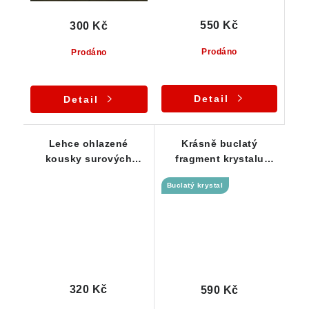
550 Kč
300 Kč
Prodáno
Prodáno
Detail
Detail
Lehce ohlazené
Krásně buclatý
kousky surových
fragment krystalu
křišťálů - sada 3 ks
křišťálu - Jeseníky
Buclatý krystal
320 Kč
590 Kč