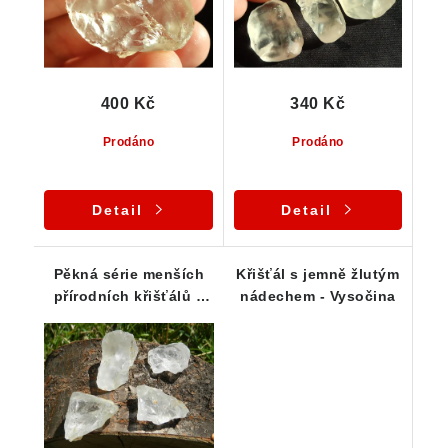
400 Kč
340 Kč
Prodáno
Prodáno
Detail
Detail
Pěkná série menších
Křišťál s jemně žlutým
přírodních křišťálů s
nádechem - Vysočina
dobrou průsvitností z
Vysočiny