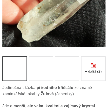
ČLÁNKY
NALEZIŠTĚ
NÁŠ PŘÍBĚH
VIDEOGALERIE
KONTAKT
MISTROVSKÉ KRYSTALY
+ další (2)
Obchodní podmínky
Puncovní značky
Ochrana osobních údajů
Jedinečná ukázka
přírodního křišťálu
ze známé
Výkup minerálů a drahých kamenů
kamínkářské lokality
Žulová
(Jeseníky).
Formulář pro uplatnění reklamace
Jde o
menší, ale velmi kvalitní a zajímavý krystal
Formulář pro odstoupení od smlouvy