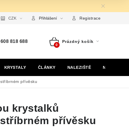
ormulář pro uplatnění reklamace
CZK
Formulář pro odstoupení od
Přihlášení
Registrace
608 818 688
Prázdný košík
Nákupní
košík
KRYSTALY
ČLÁNKY
NALEZIŠTĚ
NÁŠ PŘÍBĚH
 stříbrném přívěsku
ou krystalků
stříbrném přívěsku