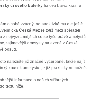
prsky či světlo baterky
fialová barva krásně
sám o sobě vzácný, na atraktivitě mu ale ještě
ta/vesnička
Česká Mez
je totiž mezi sběrateli
 z nejvýznamějších co se týče právě ametystů.
a nejzajímavější ametysty nalezené v České
ávě odsud.
toto naleziště již značně vyčerpané, takže najít
linký kousek ametystu, je již prakticky nemožné.
obnější informace o našich stříbrných
 do textu níže.
———————————————