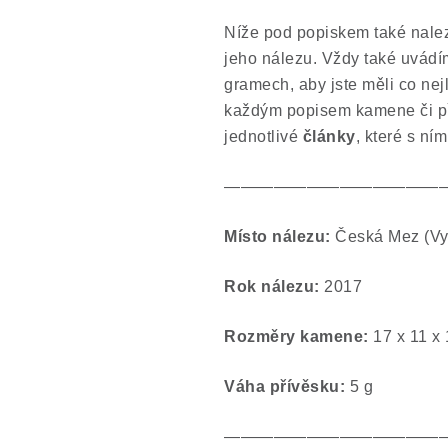
Níže pod popiskem také nalez
jeho nálezu. Vždy také uvádí
gramech, aby jste měli co nej
každým popisem kamene či př
jednotlivé
články
, které s ním
—————————————
Místo nálezu:
Česká Mez (Vy
Rok nálezu:
2017
Rozměry kamene:
17 x 11 x
Váha přívěsku:
5 g
—————————————