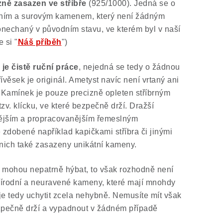
zně zasazen ve stříbře
(925/1000). Jedná se o
odním a surovým kamenem, který není žádným
nechaný v původním stavu, ve kterém byl v naší
 si "
Náš příběh
")
je čistě ruční práce
, nejedná se tedy o žádnou
ívěsek je originál. Ametyst navíc není vrtaný ani
Kamínek je pouze precizně opleten stříbrným
tzv. klícku, ve které bezpečně drží. Dražší
itějším a propracovanějším řemeslným
zdobené například kapičkami stříbra či jinými
nich také zasazeny unikátní kameny.
e mohou nepatrně hýbat, to však rozhodně není
přírodní a neuravené kameny, které mají mnohdy
 je tedy uchytit zcela nehybně. Nemusíte mít však
ezpečně drží a vypadnout v žádném případě