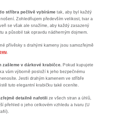
 stříbra pečlivě vybíráme
tak, aby byl každý
 nošení. Zohledňujem především velikost, tvar a
eň se však ale snažíme, aby každý zasazený
itu a působil tak opravdu nádherným dojmem.
rné přívěsky s drahými kameny jsou samozřejmě
ovu
.
m zašleme v dárkové krabičce.
Pokud kupujete
ička vám výborně posloží k jeho bezpečnému
 nenosíte. Jestli drahým kamenem ve stříbře
istě tuto elegantní krabičku také oceníte.
ozřejmě
detailně nafotili
ze všech stran a úhlů,
ší přehled o jeho celkovém vzhledu a tvaru (U
fií).