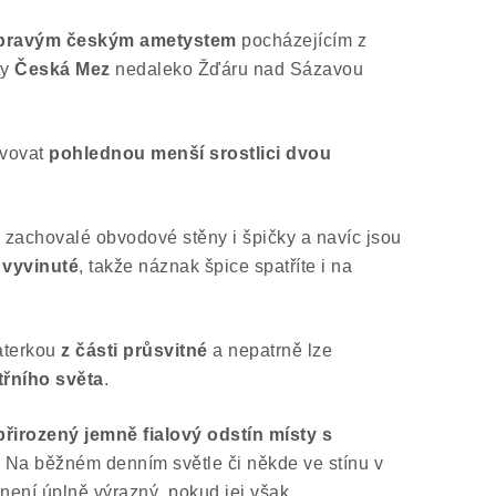
pravým českým ametystem
pocházejícím z
ty
Česká Mez
nedaleko Žďáru nad Sázavou
ivovat
pohlednou menší srostlici dvou
 zachovalé obvodové stěny i špičky a navíc jsou
 vyvinuté
, takže náznak špice spatříte i na
aterkou
z části
průsvitné
a nepatrně lze
třního světa
.
přirozený jemně fialový odstín místy s
Na běžném denním světle či někde ve stínu v
není úplně výrazný, pokud jej však