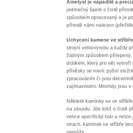
Ametyst je nápaditě a preci
jedinečný šperk s čistě přír
způsobem opracovaný a je po
přírodě námi nalezen (přečtěte
Uchycení kamene ve stříbře 
strojní velkovýrobu a každý př
žádným způsobem přilepený. 
drátkem, který pro něj vytvoří 
přívěsky se navíc pyšní slož
zpracováním či jsou decentně 
zajímavostmi. Mnohdy jsou v 
Některé kamínky se ve stříbř
na závadu. Jde totiž o čistě 
velice specifický tvar a nelze
strach, kamínek ve stříbře b
nemůže.