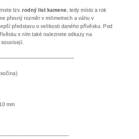
nete tzv.
rodný list kamene
, tedy místo a rok
me přesný rozměr v milimetrech a váhu v
lepší představu o velikosti daného přívěsku. Pod
ívěsku s ním také naleznete odkazy na
 souvisejí.
———————————————
sočina)
 10 mm
——————————————