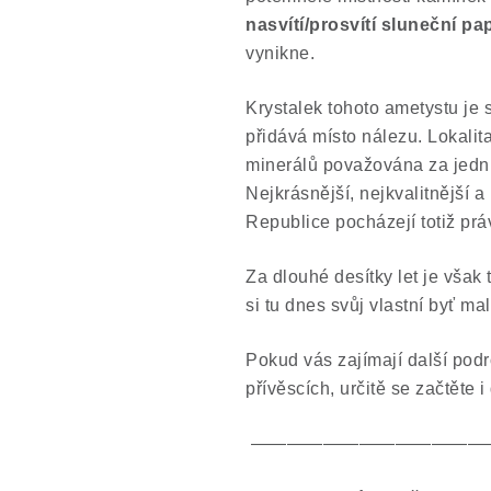
nasvítí/prosvítí sluneční pa
vynikne.
Krystalek tohoto ametystu je 
přidává místo nálezu. Lokali
minerálů považována za jednu
Nejkrásnější, nejkvalitnější 
Republice pocházejí totiž pr
Za dlouhé desítky let je však 
si tu dnes svůj vlastní byť ma
Pokud vás zajímají další podr
přívěscích, určitě se začtěte i
—————————————