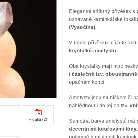
Elegantní stříbrný přívěsek s
uznávané kamínkářské lokali
(Vysočina)
.
V tomto přívěsku můžete obd
krystalků
ametystu
.
Oba krystalky mají moc hezky
i
částečně tzv. oboustranně
opačném konci.
Ametysty jsou sluníčkem či b
nahlédnout i do jejich tzv.
vni
+ další (2)
Samotná barva ametystů má
decentními kouřovými tóny
.
potemnělé místnosti kamínek 