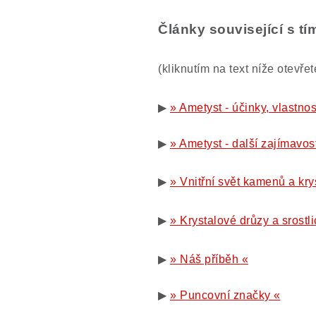
Články související s 
(kliknutím na text níže otevře
▶
» Ametyst - účinky, vlastno
▶
» Ametyst - další zajímavost
▶
» Vnitřní svět kamenů a kry
▶
» Krystalové drůzy a srostli
▶
» Náš příběh «
▶
» Puncovní značky «