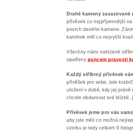
Drahé kameny zasazované do
přívěsek co nejpříjemnější na
povrch daného kamene. Zárov
kamínek měl co nejvyšší kval
Všechny námi nabízené stříb
opatřeny
puncem pravosti k
Každý stříbrný přívěsek vá
přívěšek pro sebe, tato krab
uložení v době, kdy jej právě
chcete obdarovat své blízké, j
Přívěsek jsme pro vás sam
aby jste měli co možná nejlep
vzorku je tedy celkem 9 fotogra