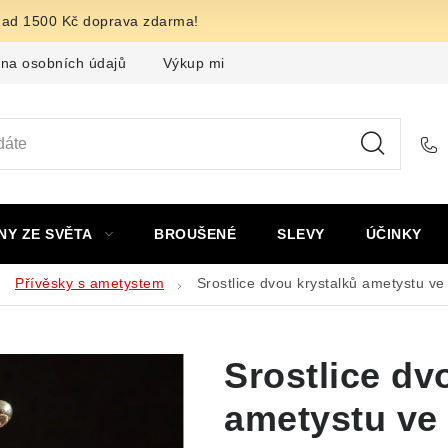
nad 1500 Kč doprava zdarma!
na osobních údajů
Výkup minerálů a drahých kamenů
F
NY ZE SVĚTA
BROUŠENÉ
SLEVY
ÚČINKY
Přívěsky s ametystem
Srostlice dvou krystalků ametystu ve
Srostlice dv
ametystu ve 