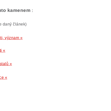
tímto kamenem
:
te daný článek)
sti, význam «
i «
stalů «
ce «