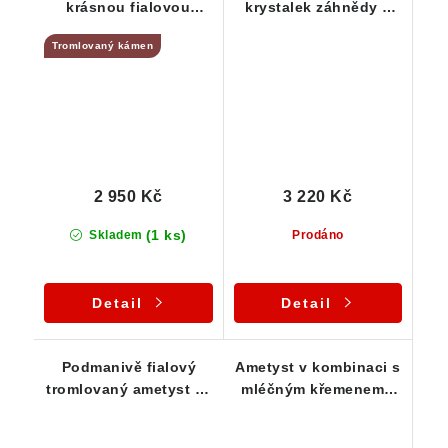
krásnou fialovou
krystalek záhnědy s
barvou - stříbrný
nádechem ametystu
Tromlovaný kámen
přívěsek
zasazený ve stříbře -
Česká Mez
2 950 Kč
3 220 Kč
(1 ks)
Skladem
Prodáno
Detail
Detail
Podmanivě fialový
Ametyst v kombinaci s
tromlovaný ametyst ve
mléčným křemenem -
zdobeném stříbrném
Stříbrný přívěsek
přívěsku