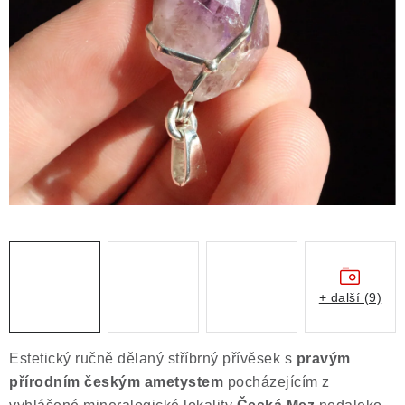
ČLÁNKY
NALEZIŠTĚ
NÁŠ PŘÍBĚH
VIDEOGALERIE
KONTAKT
MISTROVSKÉ KRYSTALY
Obchodní podmínky
Puncovní značky
+ další (9)
Ochrana osobních údajů
Výkup minerálů a drahých kamenů
Estetický ručně dělaný stříbrný přívěsek s
pravým
Formulář pro uplatnění reklamace
přírodním českým ametystem
pocházejícím z
Formulář pro odstoupení od smlouvy