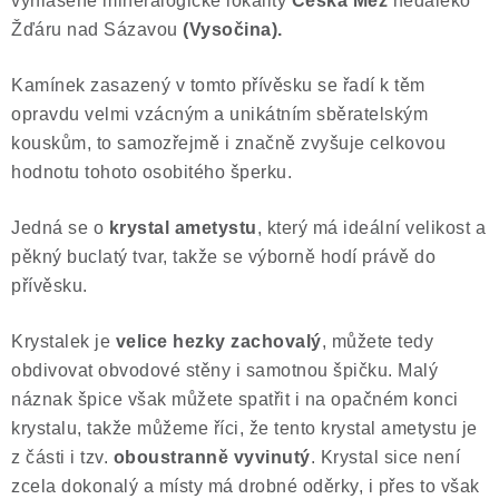
vyhlášené mineralogické lokality
Česká Mez
nedaleko
Poučení o právu na odstoupení od smlouvy
Žďáru nad Sázavou
(Vysočina).
Kamínek zasazený v tomto přívěsku se řadí k těm
opravdu velmi vzácným a unikátním sběratelským
kouskům, to samozřejmě i značně zvyšuje celkovou
hodnotu tohoto osobitého šperku.
Jedná se o
krystal ametystu
, který má ideální velikost a
pěkný buclatý tvar, takže se výborně hodí právě do
přívěsku.
Krystalek je
velice hezky zachovalý
, můžete tedy
obdivovat obvodové stěny i samotnou špičku. Malý
náznak špice však můžete spatřit i na opačném konci
krystalu, takže můžeme říci, že tento krystal ametystu je
z části i tzv.
oboustranně vyvinutý
. Krystal sice není
zcela dokonalý a místy má drobné oděrky, i přes to však