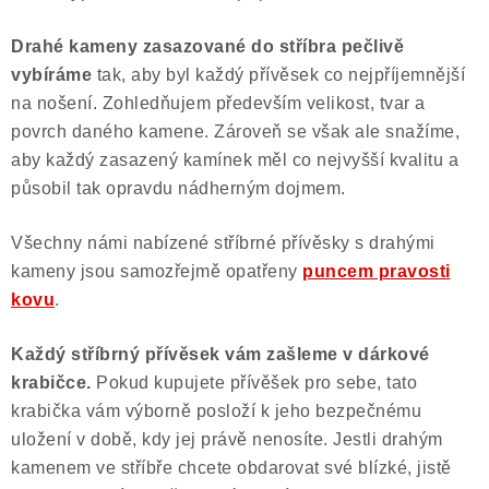
Drahé kameny zasazované do stříbra pečlivě
vybíráme
tak, aby byl každý přívěsek co nejpříjemnější
na nošení. Zohledňujem především velikost, tvar a
povrch daného kamene. Zároveň se však ale snažíme,
aby každý zasazený kamínek měl co nejvyšší kvalitu a
působil tak opravdu nádherným dojmem.
Všechny námi nabízené stříbrné přívěsky s drahými
kameny jsou samozřejmě opatřeny
puncem pravosti
kovu
.
Každý stříbrný přívěsek vám zašleme v dárkové
krabičce.
Pokud kupujete přívěšek pro sebe, tato
krabička vám výborně posloží k jeho bezpečnému
uložení v době, kdy jej právě nenosíte. Jestli drahým
kamenem ve stříbře chcete obdarovat své blízké, jistě