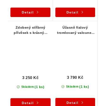
Detail
Detail
Zdobený stříbrný
Úžasně fialový
přívěsek s krásným
tromlovaný valounek
tromlovaným českým
českého ametystu -
ametystem
Stříbrný přívěsek
3 790 Kč
3 250 Kč
(1 ks)
(1 ks)
Skladem
Skladem
Detail
Detail