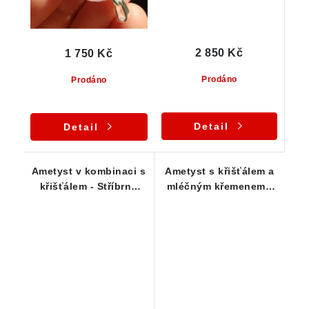
2 850 Kč
1 750 Kč
Prodáno
Prodáno
Detail
Detail
Ametyst v kombinaci s
Ametyst s křišťálem a
křišťálem - Stříbrný
mléčným křemenem -
přívěsek
Tromlovaný kámen v
přívěsku