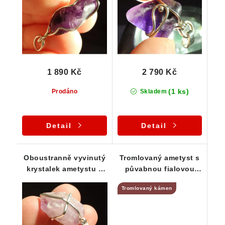
1 890 Kč
2 790 Kč
(1 ks)
Prodáno
Skladem
Detail
Detail
Oboustranně vyvinutý
Tromlovaný ametyst s
krystalek ametystu v
půvabnou fialovou
osobitém stříbrném
barvou - přívěsek
Tromlovaný kámen
přívěsku