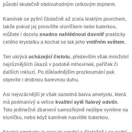
působí skutečně obdivuhodným celkovým dojmem.
Kamínek se pyšní částečně až zcela lesklým povrchem,
takže pokud jej prosvítíte sluníčkem nebo baterkou,
můžete i docela
snadno
nahlédnout dovnitř
prakticky
celého krystalku a kochat se tak jeho
vnitřním světem
.
Ten ukrývá
ucházející čistotu
, především však množství
nejrůznějších úkazů v podobě mlhovinek, peříček či
dalších inkluzí. Po důkladnějším prozkoumání pak
objevíte i drobnou barevnou duhu.
Asi nejvzácnější je však samotná barva ametystu, která
má podmanivý a velice
kvalitní sytě fialový odstín
.
Toto jedinečné zbarvení samozřejmě nejlépe vynikne na
sluníčku, nebo když kamínek nasvítíte baterkou.