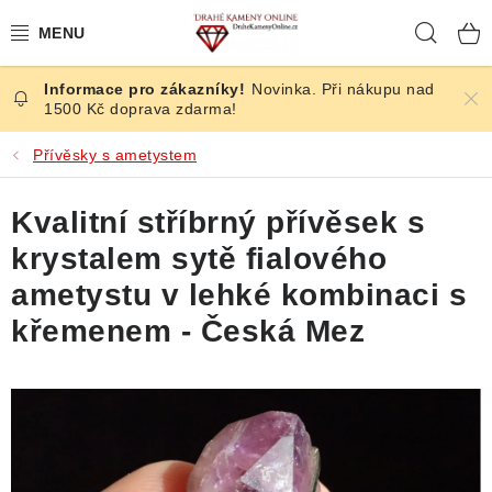
Přejít
Hleda
na
obsah
Novinka. Při nákupu nad
ČESKÉ KAMENY
1500 Kč doprava zdarma!
ŠPERKY
Přívěsky s ametystem
KAMENY ZE SVĚTA
Kvalitní stříbrný přívěsek s
krystalem sytě fialového
BROUŠENÉ
ametystu v lehké kombinaci s
SLEVY
křemenem - Česká Mez
ÚČINKY
KRYSTALY