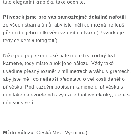
tuto elegantní krabičku také oceníte.
Přívěsek jsme pro vás samozřejmě
detailně nafotili
ze všech stran a úhlů, aby jste měli co možná nejlepší
přehled o jeho celkovém vzhledu a tvaru (U vzorku je
tedy celkem 9 fotografií).
Níže pod popiskem také naleznete tzv.
rodný list
kamene
, tedy místo a rok jeho nálezu. Vždy také
uvádíme přesný rozměr v milimetrech a váhu v gramech,
aby jste měli co nejlepší představu o velikosti daného
přívěsku. Pod každým popisem kamene či přívěsku s
ním také naleznete odkazy na jednotlivé
články
, které s
ním souvisejí.
——————————————————————————
Místo nálezu:
Česká Mez (Vysočina)