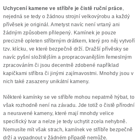
Uchycení kamene ve stříbře je čistě ruční práce
,
nejedná se tedy o žádnou strojní velkovýrobu a každý
přívěsek je originál. Ametyst navíc není vrtaný ani
žádným způsobem přilepený. Kamínek je pouze
precizně opleten stříbrným drátkem, který pro něj vytvoří
tzv. klícku, ve které bezpečně drží. Dražší přívěsky se
navíc pyšní složitějším a propracovanějším řemeslným
zpracováním či jsou decentně zdobené například
kapičkami stříbra či jinými zajímavostmi. Mnohdy jsou v
nich také zasazeny unikátní kameny.
Některé kamínky se ve stříbře mohou nepatrně hýbat, to
však rozhodně není na závadu. Jde totiž o čistě přírodní
a neuravené kameny, které mají mnohdy velice
specifický tvar a nelze je tedy uchytit zcela nehybně.
Nemusíte mít však strach, kamínek ve stříbře bezpečně
drží a vypadnout v žádném případě nemůže.