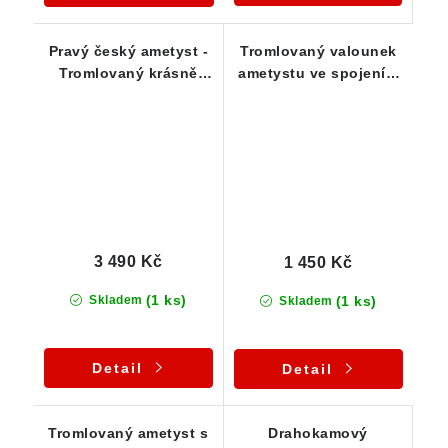
Pravý český ametyst -
Tromlovaný valounek
Tromlovaný krásně
ametystu ve spojení s
fialový valounek -
křišťálem - přívěsek
Přívěsek
3 490 Kč
1 450 Kč
(1 ks)
(1 ks)
Skladem
Skladem
Detail
Detail
Tromlovaný ametyst s
Drahokamový