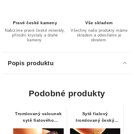
Pravé české kameny
Vše skladem
Nabízíme pravé české minerály,
Všechny naše produkty máme
přírodní krystaly a drahé
skladem a odesíláme je
kameny.
obratem.
Popis produktu
Podobné produkty
Tromlovaný valounek
Sytě fialový
sytě fialového
tromlovaný český
ametystu z Vysočiny -
ametyst ve stříbrném
Přívěsek
přívěsku