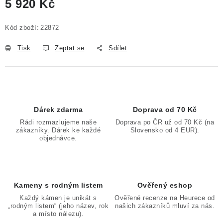
5 920 Kč
Měrná cena:
Kód zboží:
22872
Tisk
Zeptat se
Sdílet
Dárek zdarma
Doprava od 70 Kč
Rádi rozmazlujeme naše
Doprava po ČR už od 70 Kč (na
zákazníky. Dárek ke každé
Slovensko od 4 EUR).
objednávce.
Kameny s rodným listem
Ověřený eshop
Každý kámen je unikát s
Ověřené recenze na Heurece od
„rodným listem“ (jeho název, rok
našich zákazníků mluví za nás.
a místo nálezu).