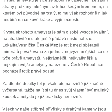
Krystal ametystu je sice ze spodní a částečně i ze zadní
strany protkaný mléčným až lehce šedým křemenem, na
kterém byl původně narostlý, to mu však rozhodně nijak
neubírá na celkové kráse a vyjímečnosti.
Krystalek tohoto ametystu je sám o sobě vysoce kvalitní,
na atraktivitě mu ale ještě přidává místo nálezu.
Lokalita/vesnička
Česká Mez
je totiž mezi sběrateli
minerálů považována za jednu z nejvýznamějších co se
týče právě ametystů. Nejkrásnější, nejkvalitnější a
nejzajímavější ametysty nalezené v České Republice
pocházejí totiž právě odsud.
Za dlouhé desítky let je však toto naleziště již značně
vyčerpané, takže najít si tu dnes svůj vlastní byť malinký
kousek ametystu je již prakticky nemožné.
Všechny naše stříbrné přívěsky s drahými kameny jsou