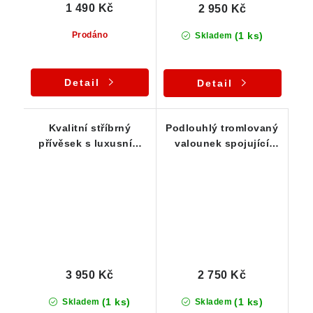
1 490 Kč
2 950 Kč
(1 ks)
Prodáno
Skladem
Detail
Detail
Kvalitní stříbrný
Podlouhlý tromlovaný
přívěsek s luxusním
valounek spojující
českým tromlovaným
ametyst, křišťál a
ametystem
křemen - Přívěsek
3 950 Kč
2 750 Kč
(1 ks)
(1 ks)
Skladem
Skladem