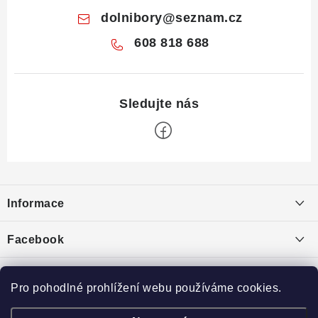
dolnibory
@
seznam.cz
608 818 688
Z
á
Informace
p
a
Obchodní podmínky
Facebook
t
Puncovní značky
í
Ochrana osobních údajů
Pro pohodlné prohlížení webu používáme cookies.
Toplist
Výkup minerálů a drahých kamenů