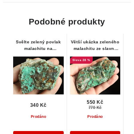
Podobné produkty
Svělte zelený povlak
Větší ukázka zeleného
malachitu na
malachitu ze slavné
křemenné podložce
štoly Mír
28 %
550 Kč
340 Kč
770 Kč
Prodáno
Prodáno