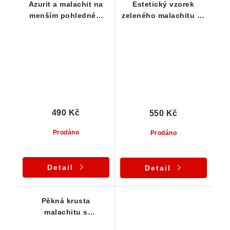
Azurit a malachit na
Estetický vzorek
menším pohledném
zeleného malachitu ze
vzorku
Štěpánova nad
Svratkou
490 Kč
550 Kč
Prodáno
Prodáno
Detail
Detail
Pěkná krusta
malachitu s
charakteristickou