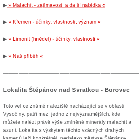
▶
» Malachit - zajímavosti a další nabídka «
▶
» Křemen - účinky, vlastnosti, význam «
▶
» Limonit (hnědel) - účinky, vlastnosti «
▶
» Náš příběh «
——————————————————————————
Lokalita Štěpánov nad Svratkou - Borovec
Toto velice známé naleziště nacházející se v oblasti
Vysočiny, patří mezi jedno z nejvýznamějších, kde
můžete nalézt právě výše zmíněné minerály malachit a
azurit. Lokalita s výskytem těchto vzácných drahých
kamenů leží konkrétněji nedaleko městyse Štěpánov