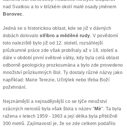
nad Svatkou a to v blízkém okolí malé osady jménem
Borovec
.
Jedná se o historickou oblast, kde se již v dávných
dobách dolovalo
stříbro a měděné rudy
. V povědomí
toto naleziště bylo již od 12. století, rozsáhlejší
průzkumné práce zde však probíhaly až v 18. století a
dále v období první světové války, kdy byla celá oblast
odborně geologicky prozkoumána a bylo zde provedeno
množství průzkumných štol. Ty dostaly různé názvy jako
například: Marie Terezie, Učitýlek nebo třeba Boží
požehnání.
Nejznámější a nejnadějnější co se týče množství
vzácných nerostů byla však štola s název "
Mír
". Ta byla
ražena v letech 1959 - 1963 a její délka byla přibližně
300 metrů. Zajímavostí je, že se zde celkem podařilo