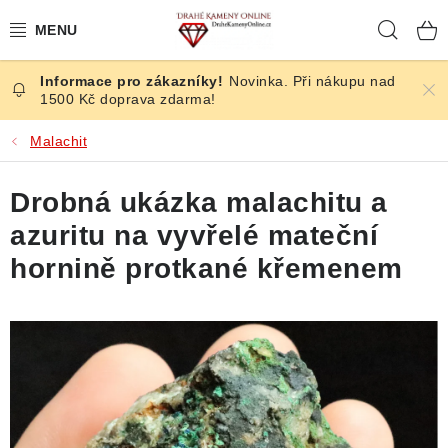
Přejít
Hleda
na
obsah
Novinka. Při nákupu nad
ČESKÉ KAMENY
1500 Kč doprava zdarma!
ŠPERKY
Malachit
KAMENY ZE SVĚTA
Drobná ukázka malachitu a
azuritu na vyvřelé mateční
BROUŠENÉ
hornině protkané křemenem
SLEVY
ÚČINKY
KRYSTALY