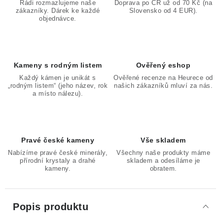
Rádi rozmazlujeme naše
Doprava po ČR už od 70 Kč (na
zákazníky. Dárek ke každé
Slovensko od 4 EUR).
objednávce.
Kameny s rodným listem
Ověřený eshop
Každý kámen je unikát s
Ověřené recenze na Heurece od
„rodným listem“ (jeho název, rok
našich zákazníků mluví za nás.
a místo nálezu).
Pravé české kameny
Vše skladem
Nabízíme pravé české minerály,
Všechny naše produkty máme
přírodní krystaly a drahé
skladem a odesíláme je
kameny.
obratem.
Popis produktu