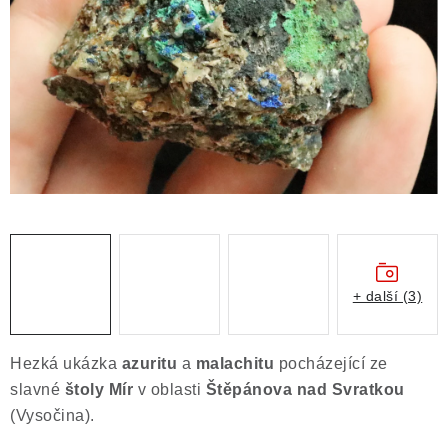
ČLÁNKY
NALEZIŠTĚ
NÁŠ PŘÍBĚH
VIDEOGALERIE
KONTAKT
MISTROVSKÉ KRYSTALY
+ další (3)
Obchodní podmínky
Puncovní značky
Ochrana osobních údajů
Hezká ukázka
azuritu
a
malachitu
pocházející ze
Výkup minerálů a drahých kamenů
slavné
štoly Mír
v oblasti
Štěpánova nad Svratkou
Formulář pro uplatnění reklamace
(Vysočina).
Formulář pro odstoupení od smlouvy