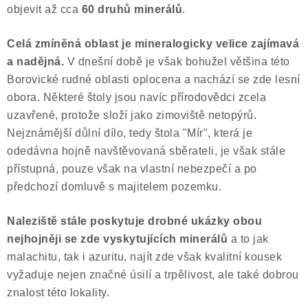
objevit až cca
60 druhů minerálů
.
Celá zmíněná oblast je mineralogicky velice zajímavá
a nadějná.
V dnešní době je však bohužel většina této
Borovické rudné oblasti oplocena a nachází se zde lesní
obora. Některé štoly jsou navíc přírodovědci zcela
uzavřené, protože složí jako zimoviště netopýrů.
Nejznámější důlní dílo, tedy štola "Mír", která je
odedávna hojně navštěvovaná sběrateli, je však stále
přístupná, pouze však na vlastní nebezpečí a po
předchozí domluvě s majitelem pozemku.
Naleziště stále poskytuje drobné ukázky obou
nejhojněji se zde vyskytujících minerálů
a to jak
malachitu, tak i azuritu, najít zde však kvalitní kousek
vyžaduje nejen značné úsilí a trpělivost, ale také dobrou
znalost této lokality.