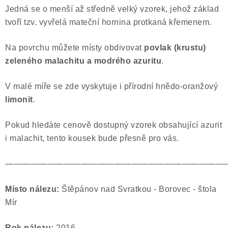
Jedná se o menší až středně velký vzorek, jehož základ
Poučení o právu na odstoupení od smlouvy
tvoří tzv. vyvřelá mateční hornina protkaná křemenem.
Na povrchu můžete místy obdivovat
povlak (krustu)
zeleného malachitu a modrého azuritu
.
V malé míře se zde vyskytuje i přírodní hnědo-oranžový
limonit
.
Pokud hledáte cenově dostupný vzorek obsahující azurit
i malachit, tento kousek bude přesně pro vás.
——————————————————————————
Místo nálezu:
Štěpánov nad Svratkou - Borovec - štola
Mír
Rok nálezu:
2016