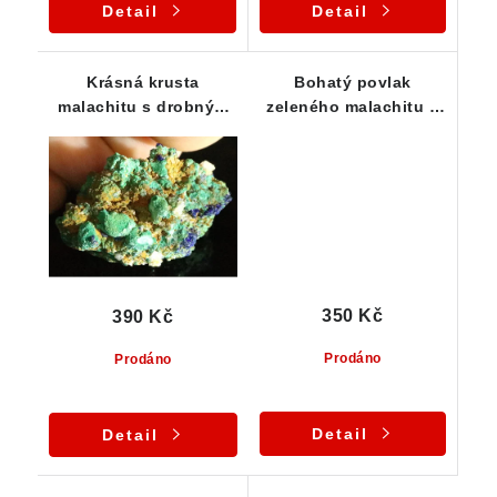
Detail
Detail
Krásná krusta
Bohatý povlak
malachitu s drobným
zeleného malachitu s
modrým azuritem - ČR
drobným krystalovým
azuritem
350 Kč
390 Kč
Prodáno
Prodáno
Detail
Detail