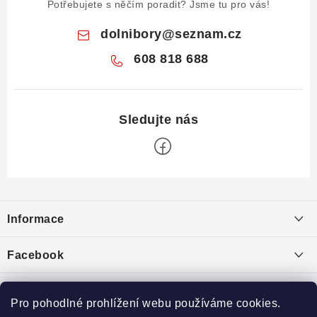
Potřebujete s něčím poradit? Jsme tu pro vás!
dolnibory
@
seznam.cz
608 818 688
Z
á
Informace
p
a
Obchodní podmínky
Facebook
t
Puncovní značky
í
Ochrana osobních údajů
Pro pohodlné prohlížení webu používáme cookies.
Toplist