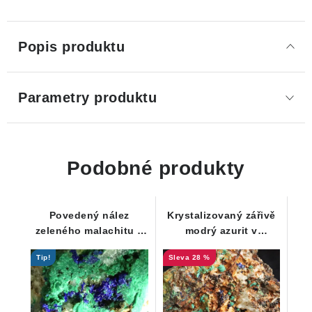
Popis produktu
Parametry produktu
Podobné produkty
Povedený nález
Krystalizovaný zářivě
zeleného malachitu v
modrý azurit v
kombinaci s modrým
kombinaci s povlakem
Tip!
28 %
azuritem
zeleného malachitu