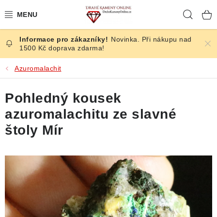
Přejít
Hleda
na
obsah
Novinka. Při nákupu nad
ČESKÉ KAMENY
1500 Kč doprava zdarma!
ŠPERKY
Azuromalachit
KAMENY ZE SVĚTA
Pohledný kousek
azuromalachitu ze slavné
BROUŠENÉ
štoly Mír
SLEVY
ÚČINKY
KRYSTALY