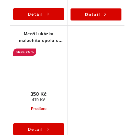
Detail
Detail
Menší ukázka
malachitu spolu s
azuritem - zajímavá
25 %
dutinka
350 Kč
470 Kč
Prodáno
Detail