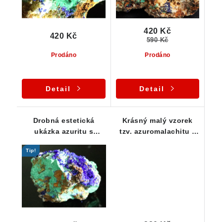
420 Kč
420 Kč
590 Kč
Prodáno
Prodáno
Detail
Detail
Drobná estetická
Krásný malý vzorek
ukázka azuritu s
tzv. azuromalachitu z
malachitem
oblasti Vysočiny
Tip!