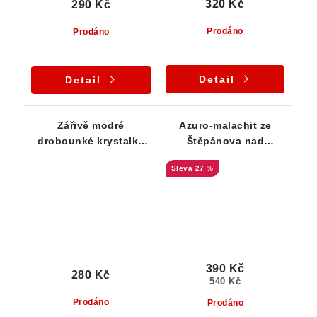
320 Kč
290 Kč
Prodáno
Prodáno
Detail
Detail
Zářivě modré
Azuro-malachit ze
drobounké krystalky
Štěpánova nad
azuritu spolu s
Svratkou - štola Mír
27 %
malachitem
390 Kč
280 Kč
540 Kč
Prodáno
Prodáno