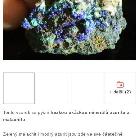
ČLÁNKY
NALEZIŠTĚ
NÁŠ PŘÍBĚH
VIDEOGALERIE
KONTAKT
MISTROVSKÉ KRYSTALY
+ další (2)
Obchodní podmínky
Puncovní značky
Ochrana osobních údajů
Tento vzorek se pyšní
hezkou ukázkou minerálů azuritu a
Výkup minerálů a drahých kamenů
malachitu
.
Formulář pro uplatnění reklamace
Zelený malachit i modrý azurit jsou zde ve své
částečně
Formulář pro odstoupení od smlouvy