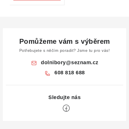
Pomůžeme vám s výběrem
Potřebujete s něčím poradit? Jsme tu pro vás!
dolnibory
@
seznam.cz
608 818 688
Z