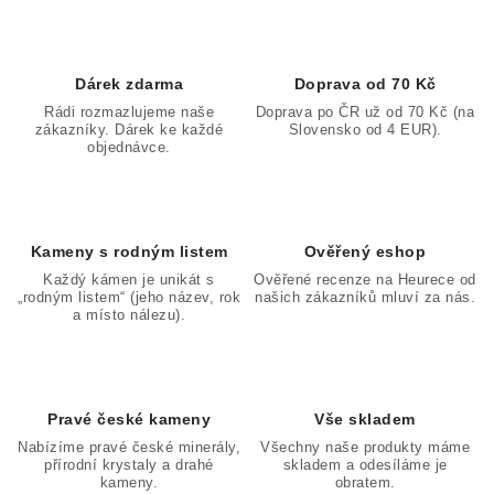
Dárek zdarma
Doprava od 70 Kč
Rádi rozmazlujeme naše
Doprava po ČR už od 70 Kč (na
zákazníky. Dárek ke každé
Slovensko od 4 EUR).
objednávce.
Kameny s rodným listem
Ověřený eshop
Každý kámen je unikát s
Ověřené recenze na Heurece od
„rodným listem“ (jeho název, rok
našich zákazníků mluví za nás.
a místo nálezu).
Pravé české kameny
Vše skladem
Nabízíme pravé české minerály,
Všechny naše produkty máme
přírodní krystaly a drahé
skladem a odesíláme je
kameny.
obratem.