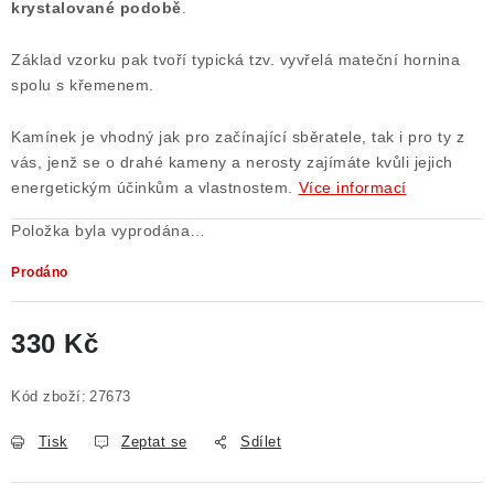
krystalované podobě
.
Poučení o právu na odstoupení od smlouvy
Základ vzorku pak tvoří typická tzv. vyvřelá mateční hornina
spolu s křemenem.
Kamínek je vhodný jak pro začínající sběratele, tak i pro ty z
vás, jenž se o drahé kameny a nerosty zajímáte kvůli jejich
energetickým účinkům a vlastnostem.
Více informací
Položka byla vyprodána…
Prodáno
330 Kč
Měrná cena:
Kód zboží:
27673
Tisk
Zeptat se
Sdílet