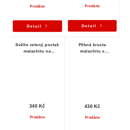
Prodáno
Prodáno
Detail
Detail
Svělte zelený povlak
Pěkná krusta
malachitu na
malachitu s
křemenné podložce
charakteristickou
zelenou barvou
340 Kč
430 Kč
Prodáno
Prodáno