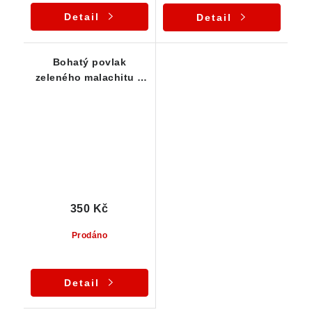
Detail
Detail
Bohatý povlak
zeleného malachitu s
drobným krystalovým
azuritem
350 Kč
Prodáno
Detail