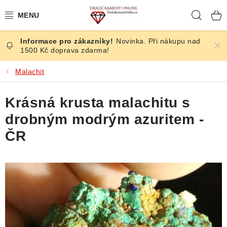
Přejít
Hleda
na
obsah
Novinka. Při nákupu nad
ČESKÉ KAMENY
1500 Kč doprava zdarma!
ŠPERKY
Malachit
KAMENY ZE SVĚTA
Krásná krusta malachitu s
drobným modrým azuritem -
BROUŠENÉ
ČR
SLEVY
ÚČINKY
KRYSTALY