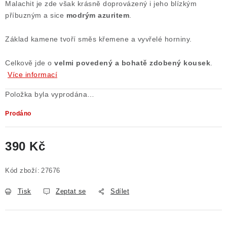
Malachit je zde však krásně doprovázený i jeho blízkým
Poučení o právu na odstoupení od smlouvy
příbuzným a sice
modrým azuritem
.
Základ kamene tvoří směs křemene a vyvřelé horniny.
Celkově jde o
velmi povedený a bohatě zdobený kousek
.
Více informací
Položka byla vyprodána…
Prodáno
390 Kč
Měrná cena:
Kód zboží:
27676
Tisk
Zeptat se
Sdílet