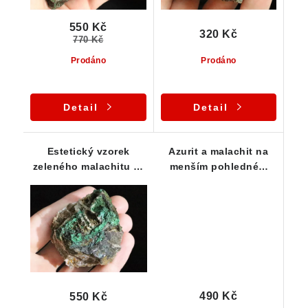
550 Kč
320 Kč
770 Kč
Prodáno
Prodáno
Detail
Detail
Estetický vzorek
Azurit a malachit na
zeleného malachitu ze
menším pohledném
Štěpánova nad
vzorku
Svratkou
490 Kč
550 Kč