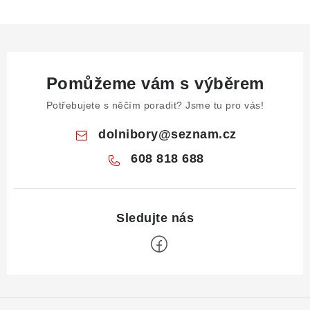
Pomůžeme vám s výběrem
Potřebujete s něčím poradit? Jsme tu pro vás!
dolnibory
@
seznam.cz
608 818 688
Z
á