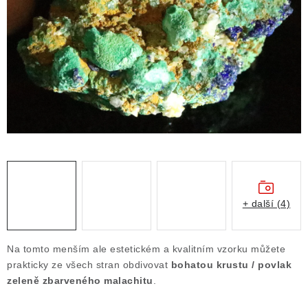
ČLÁNKY
NALEZIŠTĚ
NÁŠ PŘÍBĚH
VIDEOGALERIE
KONTAKT
MISTROVSKÉ KRYSTALY
+ další (4)
Obchodní podmínky
Puncovní značky
Ochrana osobních údajů
Na tomto menším ale estetickém a kvalitním vzorku můžete
Výkup minerálů a drahých kamenů
prakticky ze všech stran obdivovat
bohatou krustu / povlak
zeleně zbarveného malachitu
.
Formulář pro uplatnění reklamace
Formulář pro odstoupení od smlouvy