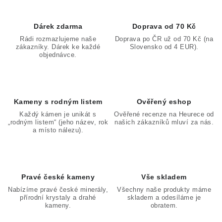
Dárek zdarma
Doprava od 70 Kč
Rádi rozmazlujeme naše
Doprava po ČR už od 70 Kč (na
zákazníky. Dárek ke každé
Slovensko od 4 EUR).
objednávce.
Kameny s rodným listem
Ověřený eshop
Každý kámen je unikát s
Ověřené recenze na Heurece od
„rodným listem“ (jeho název, rok
našich zákazníků mluví za nás.
a místo nálezu).
Pravé české kameny
Vše skladem
Nabízíme pravé české minerály,
Všechny naše produkty máme
přírodní krystaly a drahé
skladem a odesíláme je
kameny.
obratem.