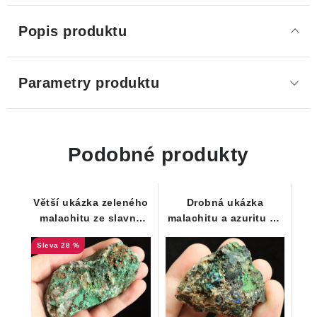
Popis produktu
Parametry produktu
Podobné produkty
Větší ukázka zeleného
Drobná ukázka
malachitu ze slavné
malachitu a azuritu na
štoly Mír
vyvřelé mateční
28 %
hornině protkané
křemenem