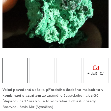
ČLÁNKY
NALEZIŠTĚ
NÁŠ PŘÍBĚH
VIDEOGALERIE
KONTAKT
MISTROVSKÉ KRYSTALY
+ další (1)
Obchodní podmínky
Puncovní značky
Ochrana osobních údajů
Velmi povedená ukázka přírodního českého malachitu v
Výkup minerálů a drahých kamenů
kombinaci s azuritem
ze známého šutráckého naleziště
Štěpánov nad Svratkou a to konkrétně z oblasti / osady
Formulář pro uplatnění reklamace
Borovec - štola Mír (Vysočina).
Formulář pro odstoupení od smlouvy