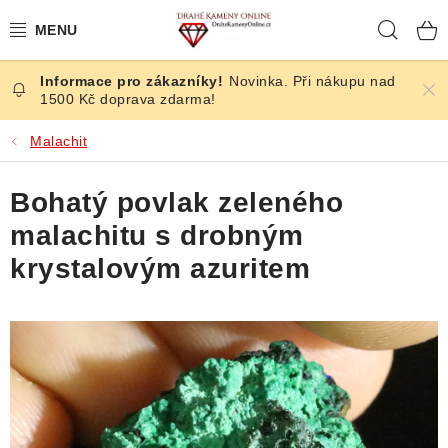
Přejít
Hleda
na
obsah
Novinka. Při nákupu nad
ČESKÉ KAMENY
1500 Kč doprava zdarma!
ŠPERKY
Malachit
KAMENY ZE SVĚTA
Bohatý povlak zeleného
malachitu s drobným
BROUŠENÉ
krystalovým azuritem
SLEVY
ÚČINKY
KRYSTALY