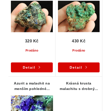
hornině protkané
zelenou barvou
křemenem
320 Kč
430 Kč
Prodáno
Prodáno
Detail
Detail
Azurit a malachit na
Krásná krusta
menším pohledném
malachitu s drobným
vzorku
modrým azuritem - ČR