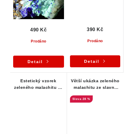
390 Kč
490 Kč
Prodáno
Prodáno
Detail
Detail
Estetický vzorek
Větší ukázka zeleného
zeleného malachitu ze
malachitu ze slavné
Štěpánova nad
štoly Mír
28 %
Svratkou