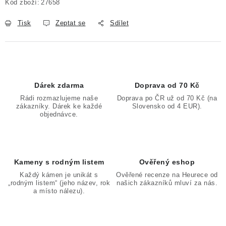
Kód zboží:
27658
Tisk
Zeptat se
Sdílet
Dárek zdarma
Doprava od 70 Kč
Rádi rozmazlujeme naše
Doprava po ČR už od 70 Kč (na
zákazníky. Dárek ke každé
Slovensko od 4 EUR).
objednávce.
Kameny s rodným listem
Ověřený eshop
Každý kámen je unikát s
Ověřené recenze na Heurece od
„rodným listem“ (jeho název, rok
našich zákazníků mluví za nás.
a místo nálezu).