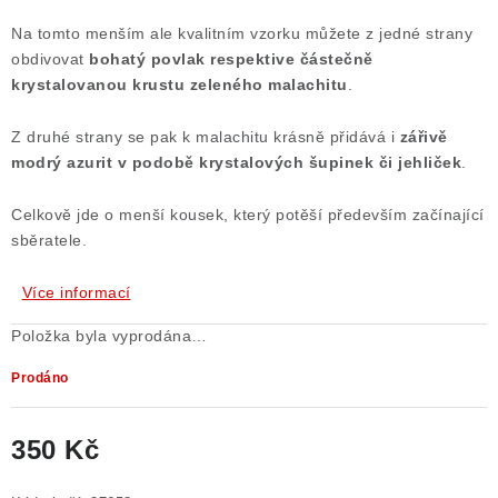
Poučení o právu na odstoupení od smlouvy
Na tomto menším ale kvalitním vzorku můžete z jedné strany
obdivovat
bohatý povlak respektive částečně
krystalovanou krustu zeleného malachitu
.
Z druhé strany se pak k malachitu krásně přidává i
zářivě
modrý azurit
v podobě krystalových šupinek či jehliček
.
Celkově jde o menší kousek, který potěší především začínající
sběratele.
Více informací
Položka byla vyprodána…
Prodáno
350 Kč
Měrná cena: