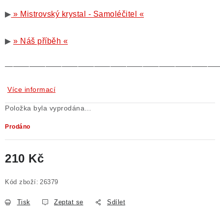
▶
» Mistrovský krystal - Samoléčitel «
▶
» Náš příběh «
——————————————————————————
Více informací
Položka byla vyprodána…
Prodáno
210 Kč
Měrná cena:
Kód zboží:
26379
Tisk
Zeptat se
Sdílet