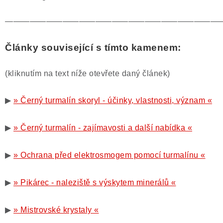
——————————————————————————
Články související s tímto kamenem:
(kliknutím na text níže otevřete daný článek)
▶
» Černý turmalín skoryl - účinky, vlastnosti, význam «
▶
» Černý turmalín - zajímavosti a další nabídka «
▶
» Ochrana před elektrosmogem pomocí turmalínu «
▶
» Pikárec - naleziště s výskytem minerálů «
▶
» Mistrovské krystaly «