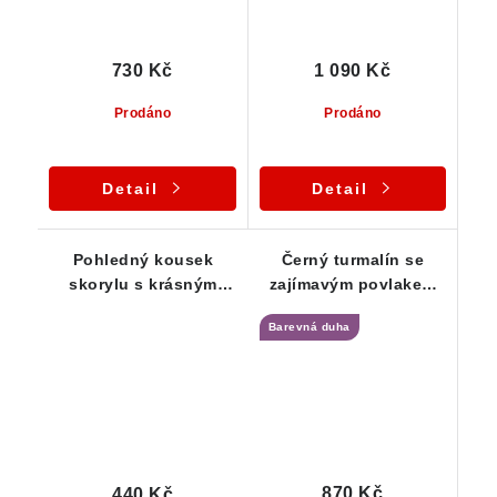
730 Kč
1 090 Kč
Prodáno
Prodáno
Detail
Detail
Pohledný kousek
Černý turmalín se
skorylu s krásným
zajímavým povlakem
leskem i rýhováním
stříbrné slídy a
Barevná duha
limonitu
870 Kč
440 Kč