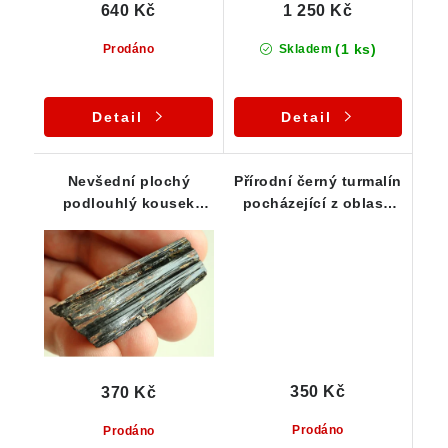
640 Kč
1 250 Kč
(1 ks)
Prodáno
Skladem
Detail
Detail
Nevšední plochý
Přírodní černý turmalín
podlouhlý kousek
pocházející z oblasti
skorylu - zajímavost
Vysočiny
350 Kč
370 Kč
Prodáno
Prodáno