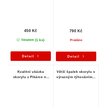
450 Kč
790 Kč
(1 ks)
Skladem
Prodáno
Detail
Detail
Kvalitní ukázka
Větší špalek skorylu s
skorylu z Pikárce na
výrazným rýhováním a
Vysočině - 26 g
pěkným leskem