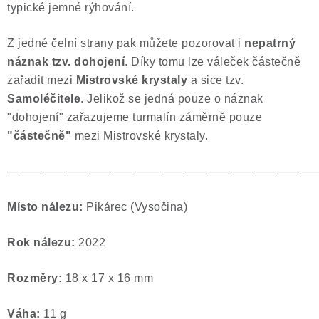
typické jemné rýhování.
Poučení o právu na odstoupení od smlouvy
Z jedné čelní strany pak můžete pozorovat i
nepatrný
náznak tzv. dohojení
. Díky tomu lze váleček částečně
zařadit mezi
Mistrovské krystaly
a sice tzv.
Samoléčitele
. Jelikož se jedná pouze o náznak
"dohojení" zařazujeme turmalín záměrně pouze
"částečně"
mezi Mistrovské krystaly.
——————————————————————————
Místo nálezu:
Pikárec (Vysočina)
Rok nálezu:
2022
Rozměry:
18 x 17 x 16 mm
Váha:
11 g