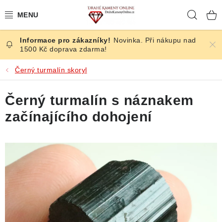
Přejít
Hleda
na
obsah
Novinka. Při nákupu nad
ČESKÉ KAMENY
1500 Kč doprava zdarma!
ŠPERKY
Černý turmalín skoryl
KAMENY ZE SVĚTA
Černý turmalín s náznakem
začínajícího dohojení
BROUŠENÉ
SLEVY
ÚČINKY
KRYSTALY