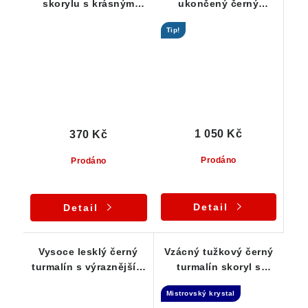
skorylu s krásným
ukončený černý
leskem i rýhováním
turmalín skoryl -
Tip!
vzácnost
1 050 Kč
370 Kč
Prodáno
Prodáno
Detail
Detail
Vysoce lesklý černý
Vzácný tužkový černý
turmalín s výraznějším
turmalín skoryl s
rýhováním - 13 g
muskovitem - Laserová
Mistrovský krystal
hůlka