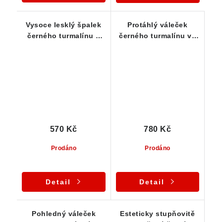
Vysoce lesklý špalek
Protáhlý váleček
černého turmalínu s
černého turmalínu ve
výrazným rýhováním -
vysoké kvalitě - 28 g
21 g
570 Kč
780 Kč
Prodáno
Prodáno
Detail
Detail
Pohledný váleček
Esteticky stupňovitě