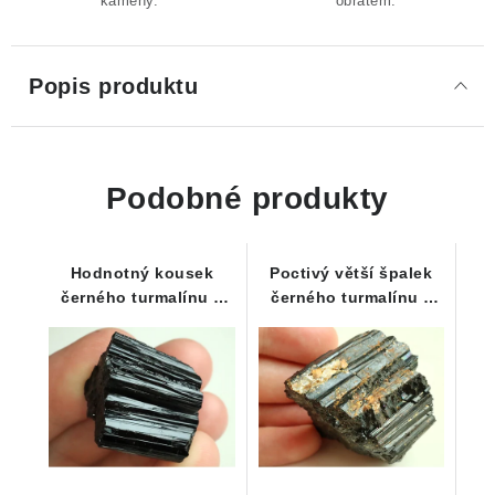
kameny.
obratem.
Popis produktu
Podobné produkty
Hodnotný kousek
Poctivý větší špalek
černého turmalínu s
černého turmalínu z
mimořádným leskem -
Vysočiny / Váha 86
19 g
gramů