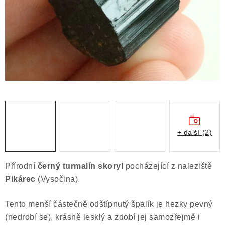
ČLÁNKY
NALEZIŠTĚ
NÁŠ PŘÍBĚH
VIDEOGALERIE
KONTAKT
MISTROVSKÉ KRYSTALY
+ další (2)
Obchodní podmínky
Puncovní značky
Přírodní
černý turmalín skoryl
pocházející z naleziště
Ochrana osobních údajů
Pikárec
(Vysočina).
Výkup minerálů a drahých kamenů
Tento menší částečně odštípnutý špalík je hezky pevný
Formulář pro uplatnění reklamace
(nedrobí se), krásně lesklý a zdobí jej samozřejmě i
Formulář pro odstoupení od smlouvy