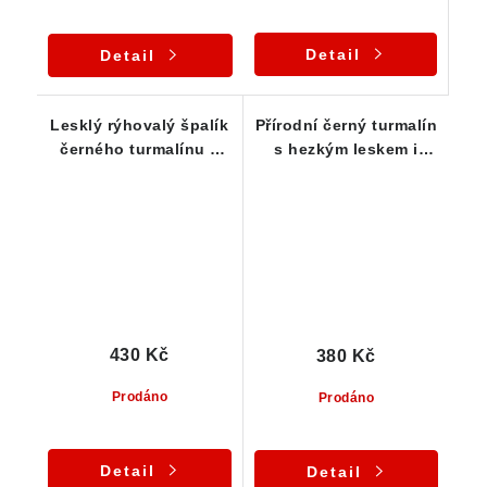
Detail
Detail
Lesklý rýhovalý špalík
Přírodní černý turmalín
černého turmalínu s
s hezkým leskem i
drobným limonitem
rýhováním - 15 g
430 Kč
380 Kč
Prodáno
Prodáno
Detail
Detail