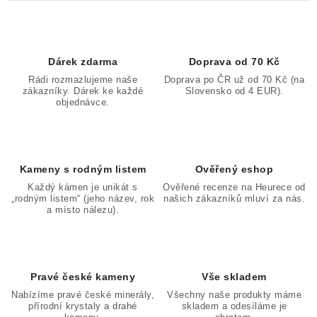
Dárek zdarma
Doprava od 70 Kč
Rádi rozmazlujeme naše
Doprava po ČR už od 70 Kč (na
zákazníky. Dárek ke každé
Slovensko od 4 EUR).
objednávce.
Kameny s rodným listem
Ověřený eshop
Každý kámen je unikát s
Ověřené recenze na Heurece od
„rodným listem“ (jeho název, rok
našich zákazníků mluví za nás.
a místo nálezu).
Pravé české kameny
Vše skladem
Nabízíme pravé české minerály,
Všechny naše produkty máme
přírodní krystaly a drahé
skladem a odesíláme je