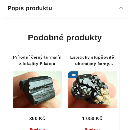
Popis produktu
Podobné produkty
Přírodní černý turmalín
Esteticky stupňovitě
z lokality Pikárec
ukončený černý
turmalín skoryl -
Tip!
vzácnost
360 Kč
1 050 Kč
Prodáno
Prodáno