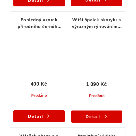
Detail
Detail
Pohledný vzorek
Větší špalek skorylu s
přírodního černého
výrazným rýhováním a
turmalínu z lokality
pěkným leskem
Bory / Vysočina
400 Kč
1 090 Kč
Prodáno
Prodáno
Detail
Detail
Váleček skorylu s
Atraktivní ukázka