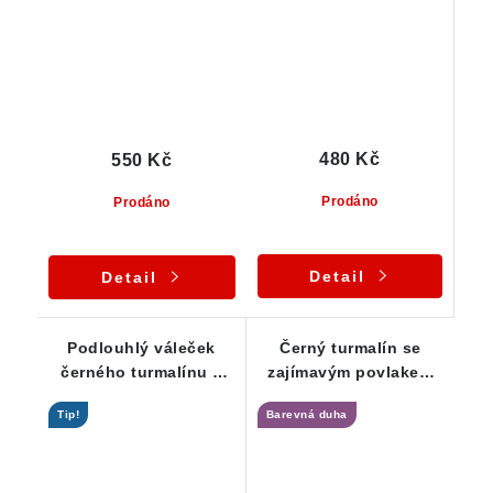
480 Kč
550 Kč
Prodáno
Prodáno
Detail
Detail
Podlouhlý váleček
Černý turmalín se
černého turmalínu s
zajímavým povlakem
leskem a jemným
stříbrné slídy a
Tip!
Barevná duha
rýhováním
limonitu