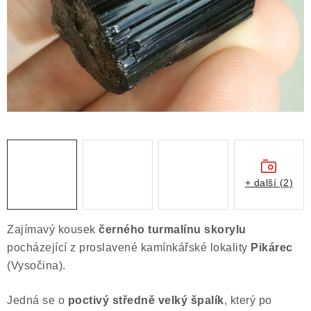
ČLÁNKY
NALEZIŠTĚ
NÁŠ PŘÍBĚH
VIDEOGALERIE
KONTAKT
MISTROVSKÉ KRYSTALY
+ další (2)
Obchodní podmínky
Puncovní značky
Zajímavý kousek
černého turmalínu skorylu
Ochrana osobních údajů
pocházející z proslavené kamínkářské lokality
Pikárec
Výkup minerálů a drahých kamenů
(Vysočina).
Formulář pro uplatnění reklamace
Jedná se o
poctivý středně velký špalík
, který po
Formulář pro odstoupení od smlouvy