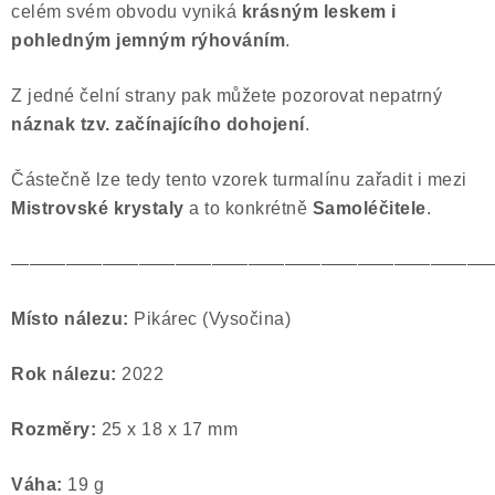
celém svém obvodu vyniká
krásným leskem i
Poučení o právu na odstoupení od smlouvy
pohledným jemným rýhováním
.
Z jedné čelní strany pak můžete pozorovat nepatrný
náznak tzv. začínajícího dohojení
.
Částečně lze tedy tento vzorek turmalínu zařadit i mezi
Mistrovské krystaly
a to konkrétně
Samoléčitele
.
——————————————————————————
Místo nálezu:
Pikárec (Vysočina)
Rok nálezu:
2022
Rozměry:
25 x 18 x 17 mm
Váha:
19 g