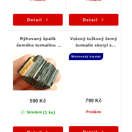
Detail
Detail
Rýhovaný špalík
Vzácný tužkový černý
černého turmalínu s
turmalín skoryl s
pěkným leskem
muskovitem -
Mistrovský krystal
Laserová hůlka
790 Kč
590 Kč
(1 ks)
Prodáno
Skladem