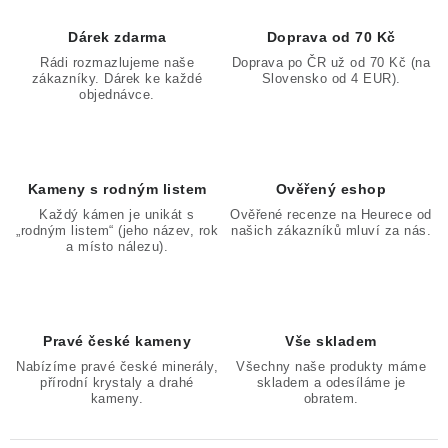
Dárek zdarma
Doprava od 70 Kč
Rádi rozmazlujeme naše
Doprava po ČR už od 70 Kč (na
zákazníky. Dárek ke každé
Slovensko od 4 EUR).
objednávce.
Kameny s rodným listem
Ověřený eshop
Každý kámen je unikát s
Ověřené recenze na Heurece od
„rodným listem“ (jeho název, rok
našich zákazníků mluví za nás.
a místo nálezu).
Pravé české kameny
Vše skladem
Nabízíme pravé české minerály,
Všechny naše produkty máme
přírodní krystaly a drahé
skladem a odesíláme je
kameny.
obratem.