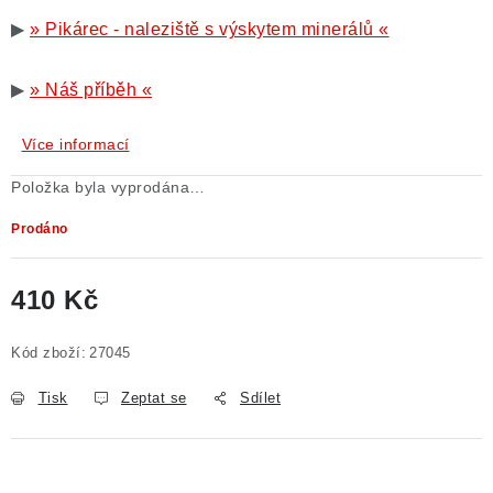
▶
» Pikárec - naleziště s výskytem minerálů «
▶
» Náš příběh «
Více informací
Položka byla vyprodána…
Prodáno
410 Kč
Měrná cena:
Kód zboží:
27045
Tisk
Zeptat se
Sdílet