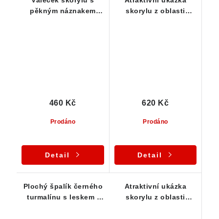
pěkným náznakem
skorylu z oblasti
ukončení / dohojení -
Vysočiny / Pikárec - 22
Samoléčitel
g
460 Kč
620 Kč
Prodáno
Prodáno
Detail
Detail
Plochý špalík černého
Atraktivní ukázka
turmalínu s leskem i
skorylu z oblasti
rýhováním - 19 g
Vysočiny / Pikárec - 16
g