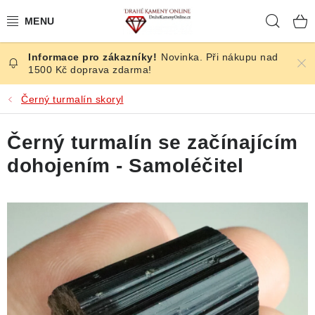
Přejít
Hleda
na
obsah
Novinka. Při nákupu nad
ČESKÉ KAMENY
1500 Kč doprava zdarma!
ŠPERKY
Černý turmalín skoryl
KAMENY ZE SVĚTA
Černý turmalín se začínajícím
dohojením - Samoléčitel
BROUŠENÉ
SLEVY
ÚČINKY
KRYSTALY