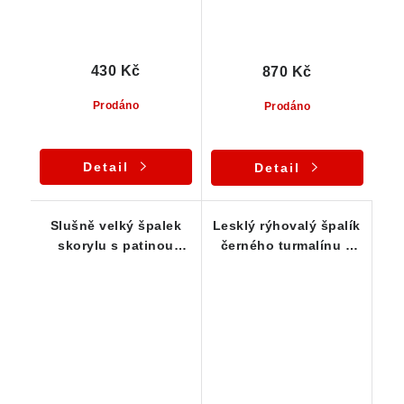
430 Kč
870 Kč
Prodáno
Prodáno
Detail
Detail
Slušně velký špalek
Lesklý rýhovalý špalík
skorylu s patinou
černého turmalínu s
oranžového limonitu
drobným limonitem