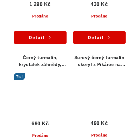
1 290 Kč
430 Kč
Prodáno
Prodáno
Detail
Detail
Černý turmalín,
Surový černý turmalín
krystalek záhnědy,
skoryl z Pikárce na
lupeny stříbrné slídy a
Vysočině
Tip!
kostky albitu
490 Kč
690 Kč
Prodáno
Prodáno