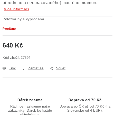
přírodního a neopracovaného) modrého mramoru.
Poučení o právu na odstoupení od smlouvy
Více informací
Položka byla vyprodána…
Prodáno
640 Kč
Měrná cena:
Kód zboží:
27394
Tisk
Zeptat se
Sdílet
Dárek zdarma
Doprava od 70 Kč
Rádi rozmazlujeme naše
Doprava po ČR už od 70 Kč (na
zákazníky. Dárek ke každé
Slovensko od 4 EUR).
objednávce.