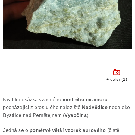
ČLÁNKY
NALEZIŠTĚ
NÁŠ PŘÍBĚH
VIDEOGALERIE
KONTAKT
MISTROVSKÉ KRYSTALY
+ další (2)
Obchodní podmínky
Puncovní značky
Kvalitní ukázka vzácného
modrého mramoru
Ochrana osobních údajů
pocházející z proslulého naleziště
Nedvědice
nedaleko
Výkup minerálů a drahých kamenů
Bystřice nad Pernštejnem (
Vysočina
).
Formulář pro uplatnění reklamace
Jedná se o
poměrvě větší vzorek surového
(čistě
Formulář pro odstoupení od smlouvy