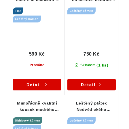
Nedvědice
barvou a decentní
Tip!
Leštěný kámen
kresbou
Leštěný kámen
590 Kč
750 Kč
(1 ks)
Prodáno
Skladem
Detail
Detail
Mimořádně kvalitní
Leštěný plátek
kousek modrého
Nedvědického
Nedvědického
mramoru s obláčkově
Sbírkový kámen
Leštěný kámen
mramoru
modrou barvou
Leštěný kámen