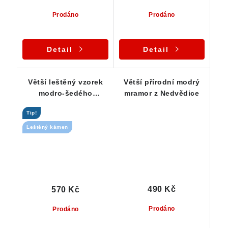
Prodáno
Prodáno
Detail
Detail
Větší leštěný vzorek
Větší přírodní modrý
modro-šedého
mramor z Nedvědice
mramoru - Nedvědice
Tip!
Leštěný kámen
490 Kč
570 Kč
Prodáno
Prodáno