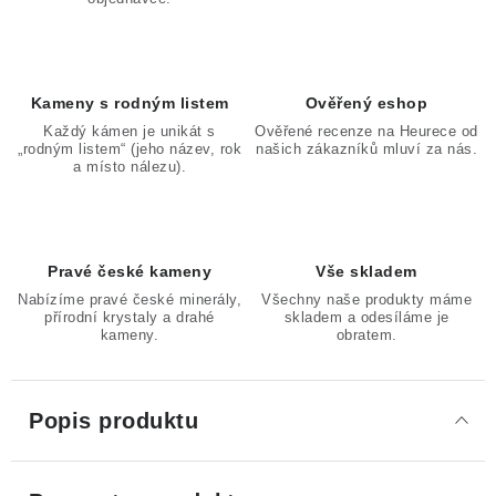
Kameny s rodným listem
Ověřený eshop
Každý kámen je unikát s
Ověřené recenze na Heurece od
„rodným listem“ (jeho název, rok
našich zákazníků mluví za nás.
a místo nálezu).
Pravé české kameny
Vše skladem
Nabízíme pravé české minerály,
Všechny naše produkty máme
přírodní krystaly a drahé
skladem a odesíláme je
kameny.
obratem.
Popis produktu