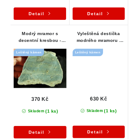
Detail
Detail
Modrý mramor s
Vyleštěná destička
decentní kresbou -
modrého mramoru -
Nedvědice
Český kámen
Leštěný kámen
Leštěný kámen
630 Kč
370 Kč
(1 ks)
(1 ks)
Skladem
Skladem
Detail
Detail