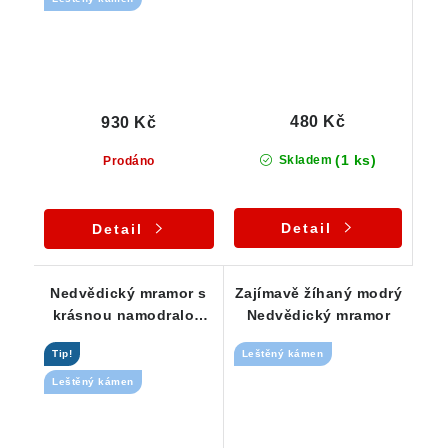
480 Kč
930 Kč
(1 ks)
Skladem
Prodáno
Detail
Detail
Nedvědický mramor s
Zajímavě žíhaný modrý
krásnou namodralou
Nedvědický mramor
barvou - leštěný plátek
Tip!
Leštěný kámen
Leštěný kámen