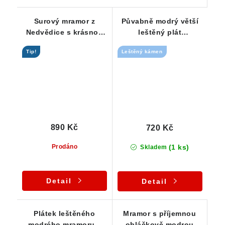
Surový mramor z
Půvabně modrý větší
Nedvědice s krásnou
leštěný plát
modrou barvou
Nedvědického
Tip!
Leštěný kámen
mramoru
890 Kč
720 Kč
(1 ks)
Prodáno
Skladem
Detail
Detail
Plátek leštěného
Mramor s příjemnou
modrého mramoru z
obláčkově modrou