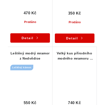
470 Kč
350 Kč
Prodáno
Prodáno
Detail
Detail
Leštěný modrý mramor
Velký kus přírodního
z Nedvědice
modrého mramoru z
České Republiky
Leštěný kámen
550 Kč
740 Kč