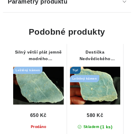
Parametry produktu
Podobné produkty
Silný větší plát jemně
Destička
modrého
Nedvědického
Nedvědického
mramoru s krásnou
Leštěný kámen
Tip!
mramoru
modrou barvou
Leštěný kámen
650 Kč
580 Kč
(1 ks)
Prodáno
Skladem