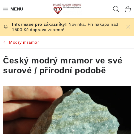
Přejít
Hleda
na
obsah
Novinka. Při nákupu nad
ČESKÉ KAMENY
1500 Kč doprava zdarma!
ŠPERKY
Modrý mramor
KAMENY ZE SVĚTA
Český modrý mramor ve své
surové / přírodní podobě
BROUŠENÉ
SLEVY
ÚČINKY
KRYSTALY