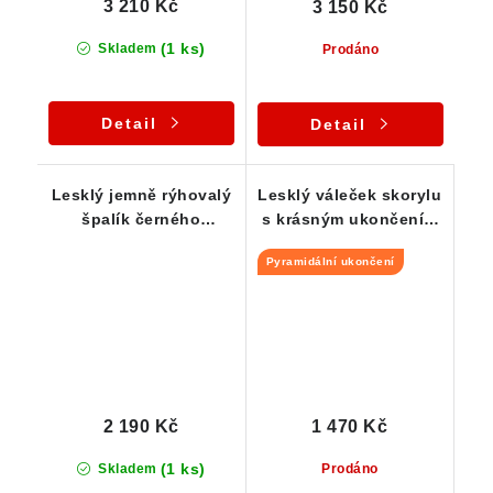
3 210 Kč
3 150 Kč
(1 ks)
Skladem
Prodáno
Detail
Detail
Lesklý jemně rýhovalý
Lesklý váleček skorylu
špalík černého
s krásným ukončením
turmalínu ve
- stříbrný přívěsek
Pyramidální ukončení
zdobeném stříbrném
přívěsku
2 190 Kč
1 470 Kč
(1 ks)
Skladem
Prodáno