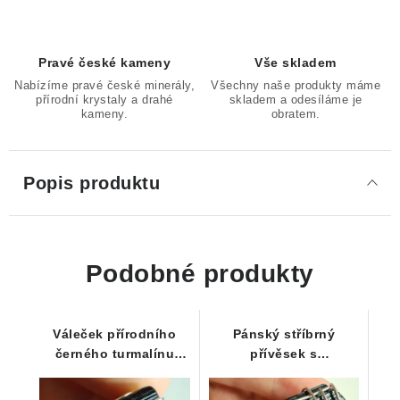
Pravé české kameny
Vše skladem
Nabízíme pravé české minerály,
Všechny naše produkty máme
přírodní krystaly a drahé
skladem a odesíláme je
kameny.
obratem.
Popis produktu
Podobné produkty
Váleček přírodního
Pánský stříbrný
černého turmalínu
přívěsek s
zasazený ve stříbře
mohutnějším špalkem
černého turmalínu