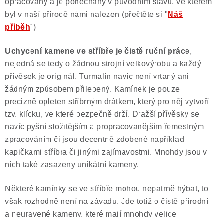
opracovaný a je ponechaný v původním stavu, ve kterém
byl v naší přírodě námi nalezen (přečtěte si "
Náš
příběh
")
Uchycení kamene ve stříbře je čistě ruční práce
,
nejedná se tedy o žádnou strojní velkovýrobu a každý
přívěsek je originál. Turmalín navíc není vrtaný ani
žádným způsobem přilepený. Kamínek je pouze
precizně opleten stříbrným drátkem, který pro něj vytvoří
tzv. klícku, ve které bezpečně drží. Dražší přívěsky se
navíc pyšní složitějším a propracovanějším řemeslným
zpracováním či jsou decentně zdobené například
kapičkami stříbra či jinými zajímavostmi. Mnohdy jsou v
nich také zasazeny unikátní kameny.
Některé kamínky se ve stříbře mohou nepatrně hýbat, to
však rozhodně není na závadu. Jde totiž o čistě přírodní
a neuravené kameny, které mají mnohdy velice