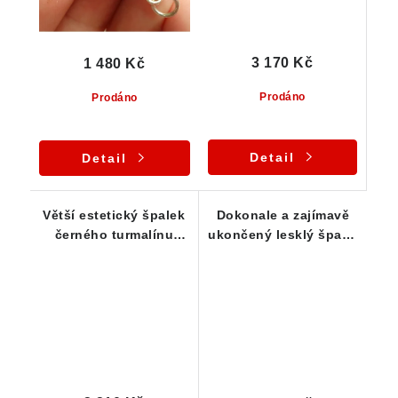
3 170 Kč
1 480 Kč
Prodáno
Prodáno
Detail
Detail
Větší estetický špalek
Dokonale a zajímavě
černého turmalínu
ukončený lesklý špalík
zasazený ve stříbře
skorylu ve stříbře