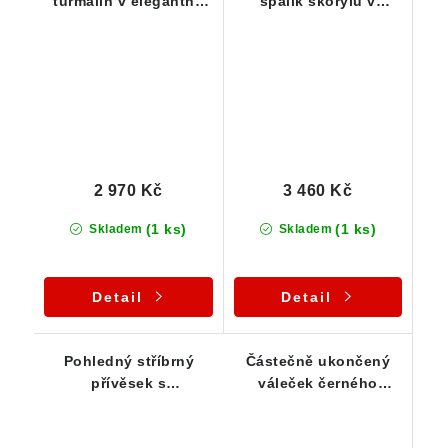
turmalín v elegantně
špalík skorylu v
zdobeném stříbrném
luxusním stříbrném
přívěsku
přívěsku
2 970 Kč
3 460 Kč
(1 ks)
(1 ks)
Skladem
Skladem
Detail
Detail
Pohledný stříbrný
Částečně ukončený
přívěsek s
váleček černého
oboustranně
turmalínu zasazený ve
ukončeným černým
stříbře