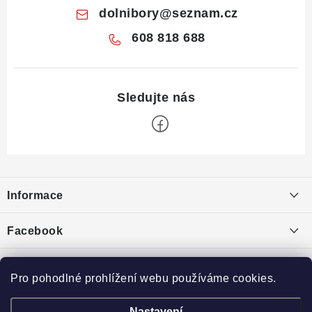
dolnibory
@
seznam.cz
608 818 688
Z
á
Informace
p
a
Obchodní podmínky
Facebook
t
Puncovní značky
í
Ochrana osobních údajů
Pro pohodlné prohlížení webu používáme cookies.
Toplist
Výkup minerálů a drahých kamenů
Nastavení