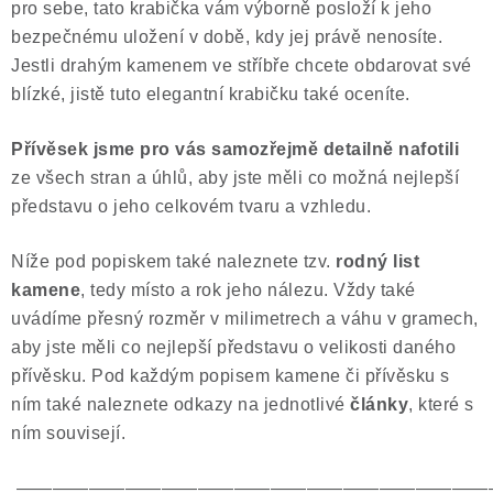
pro sebe, tato krabička vám výborně posloží k jeho
bezpečnému uložení v době, kdy jej právě nenosíte.
Jestli drahým kamenem ve stříbře chcete obdarovat své
blízké, jistě tuto elegantní krabičku také oceníte.
Přívěsek jsme pro vás samozřejmě
detailně nafotili
ze všech stran a úhlů, aby jste měli co možná nejlepší
představu o jeho celkovém tvaru a vzhledu.
Níže pod popiskem také naleznete tzv.
rodný list
kamene
, tedy místo a rok jeho nálezu. Vždy také
uvádíme přesný rozměr v milimetrech a váhu v gramech,
aby jste měli co nejlepší představu o velikosti daného
přívěsku. Pod každým popisem kamene či přívěsku s
ním také naleznete odkazy na jednotlivé
články
, které s
ním souvisejí.
——————————————————————————