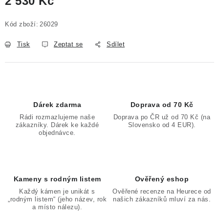
2 530 Kč
Měrná cena:
Kód zboží:
26029
Tisk
Zeptat se
Sdílet
Dárek zdarma
Doprava od 70 Kč
Rádi rozmazlujeme naše
Doprava po ČR už od 70 Kč (na
zákazníky. Dárek ke každé
Slovensko od 4 EUR).
objednávce.
Kameny s rodným listem
Ověřený eshop
Každý kámen je unikát s
Ověřené recenze na Heurece od
„rodným listem“ (jeho název, rok
našich zákazníků mluví za nás.
a místo nálezu).