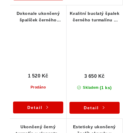
Dokonale ukončený
Kvalitní buclatý špalek
špalíček černého
černého turmalínu s
skorylu zasazený ve
ukončením - přívěsek
stříbře
1 520 Kč
3 650 Kč
(1 ks)
Prodáno
Skladem
Detail
Detail
Ukončený černý
Esteticky ukončený