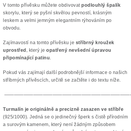
V tomto přívěsku můžete obdivovat
podlouhlý špalík
Poučení o právu na odstoupení od smlouvy
skorylu, který se pyšní skvělou pevností, krásným
leskem a velmi jemným elegantním rýhováním po
obvodu.
Zajímavostí na tomto přívěsku je
stříbrný kroužek
uprostřed
, který je
opatřený nevšední úpravou
připomínající patinu
.
Pokud vás zajímají další podrobnější informace o našich
stříbrných přívěscích, určitě se začtěte i do textu níže.
——————————————————————————
Turmalín je originálně a precizně zasazen ve stříbře
(925/1000). Jedná se o jedinečný šperk s čistě přírodním
a surovým kamenem, který není žádným způsobem