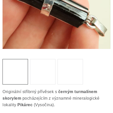
ČLÁNKY
NALEZIŠTĚ
NÁŠ PŘÍBĚH
VIDEOGALERIE
KONTAKT
MISTROVSKÉ KRYSTALY
Obchodní podmínky
Puncovní značky
Ochrana osobních údajů
Originální stříbrný přívěsek s
černým turmalínem
Výkup minerálů a drahých kamenů
skorylem
pocházejícím z významné mineralogické
Formulář pro uplatnění reklamace
lokality
Pikárec
(Vysočina).
Formulář pro odstoupení od smlouvy