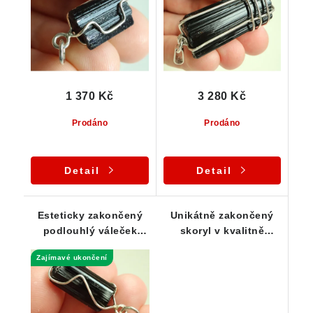
1 370 Kč
3 280 Kč
Prodáno
Prodáno
Detail
Detail
Esteticky zakončený
Unikátně zakončený
podlouhlý váleček
skoryl v kvalitně
skorylu z Vysočiny -
zpracovaném
Zajímavé ukončení
přívěsek
stříbrném přívěsku