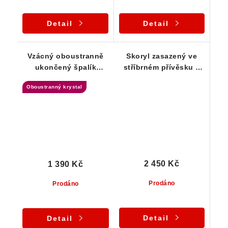
Detail
Detail
Vzácný oboustranně
Skoryl zasazený ve
ukončený špalík
stříbrném přívěsku s
skorylu - přívěsek
krásným spirálovým
Oboustranný krystal
provedením
2 450 Kč
1 390 Kč
Prodáno
Prodáno
Detail
Detail