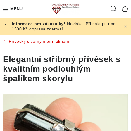
Přejít
Hleda
na
obsah
Novinka. Při nákupu nad
ČESKÉ KAMENY
1500 Kč doprava zdarma!
ŠPERKY
Přívěsky s černým turmalínem
KAMENY ZE SVĚTA
Elegantní stříbrný přívěsek s
kvalitním podlouhlým
BROUŠENÉ
špalíkem skorylu
SLEVY
ÚČINKY
KRYSTALY