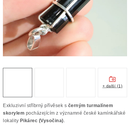
ČLÁNKY
NALEZIŠTĚ
NÁŠ PŘÍBĚH
VIDEOGALERIE
KONTAKT
MISTROVSKÉ KRYSTALY
+ další (1)
Obchodní podmínky
Puncovní značky
Ochrana osobních údajů
Exkluzivní stříbrný přívěsek s
černým turmalínem
Výkup minerálů a drahých kamenů
skorylem
pocházejícím z významné české kamínkářské
Formulář pro uplatnění reklamace
lokality
Pikárec (Vysočina)
.
Formulář pro odstoupení od smlouvy