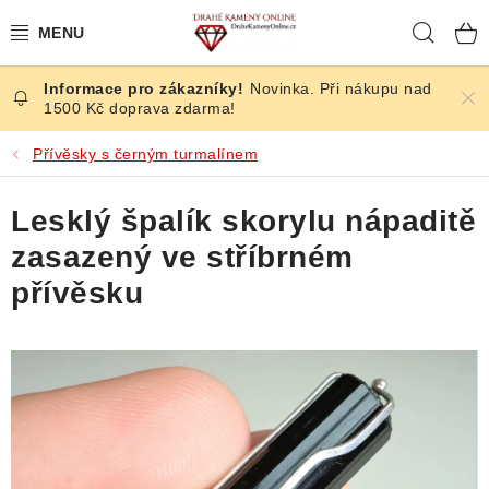
Přejít
Hleda
na
obsah
Novinka. Při nákupu nad
ČESKÉ KAMENY
1500 Kč doprava zdarma!
ŠPERKY
Přívěsky s černým turmalínem
KAMENY ZE SVĚTA
Lesklý špalík skorylu nápaditě
zasazený ve stříbrném
BROUŠENÉ
přívěsku
SLEVY
ÚČINKY
KRYSTALY