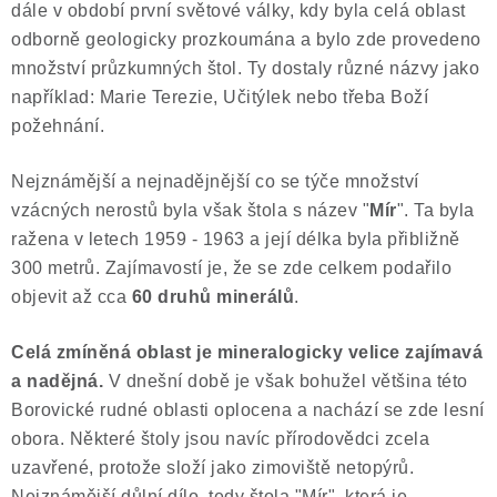
dále v období první světové války, kdy byla celá oblast
odborně geologicky prozkoumána a bylo zde provedeno
množství průzkumných štol. Ty dostaly různé názvy jako
například: Marie Terezie, Učitýlek nebo třeba Boží
požehnání.
Nejznámější a nejnadějnější co se týče množství
vzácných nerostů byla však štola s název "
Mír
". Ta byla
ražena v letech 1959 - 1963 a její délka byla přibližně
300 metrů. Zajímavostí je, že se zde celkem podařilo
objevit až cca
60 druhů minerálů
.
Celá zmíněná oblast je mineralogicky velice zajímavá
a nadějná.
V dnešní době je však bohužel většina této
Borovické rudné oblasti oplocena a nachází se zde lesní
obora. Některé štoly jsou navíc přírodovědci zcela
uzavřené, protože složí jako zimoviště netopýrů.
Nejznámější důlní dílo, tedy štola "Mír", která je