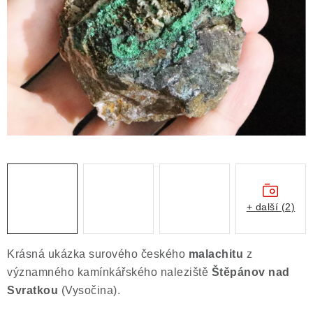
ČLÁNKY
NALEZIŠTĚ
NÁŠ PŘÍBĚH
VIDEOGALERIE
KONTAKT
MISTROVSKÉ KRYSTALY
+ další (2)
Obchodní podmínky
Puncovní značky
Ochrana osobních údajů
Krásná ukázka surového českého
malachitu
z
Výkup minerálů a drahých kamenů
významného kamínkářského naleziště
Štěpánov nad
Formulář pro uplatnění reklamace
Svratkou
(Vysočina).
Formulář pro odstoupení od smlouvy