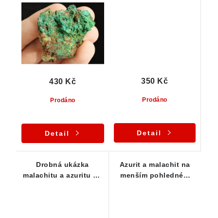
zelenou barvou
azuritem
350 Kč
430 Kč
Prodáno
Prodáno
Detail
Detail
Drobná ukázka
Azurit a malachit na
malachitu a azuritu na
menším pohledném
vyvřelé mateční
vzorku
hornině protkané
křemenem