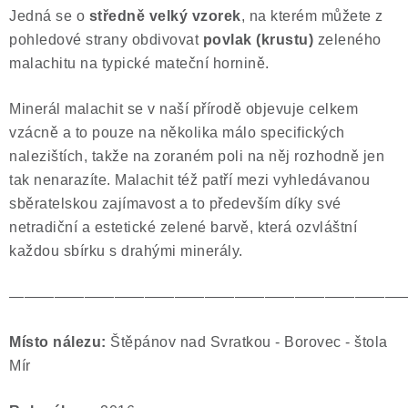
Jedná se o
středně velký vzorek
, na kterém můžete z
Poučení o právu na odstoupení od smlouvy
pohledové strany obdivovat
povlak (krustu)
zeleného
malachitu na typické mateční hornině.
Minerál malachit se v naší přírodě objevuje celkem
vzácně a to pouze na několika málo specifických
nalezištích, takže na zoraném poli na něj rozhodně jen
tak nenarazíte. Malachit též patří mezi vyhledávanou
sběratelskou zajímavost a to především díky své
netradiční a estetické zelené barvě, která ozvláštní
každou sbírku s drahými minerály.
——————————————————————————
Místo nálezu:
Štěpánov nad Svratkou - Borovec - štola
Mír