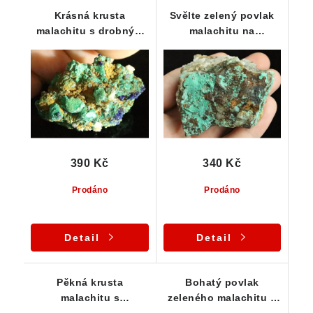
Krásná krusta
Svělte zelený povlak
malachitu s drobným
malachitu na
modrým azuritem - ČR
křemenné podložce
390 Kč
340 Kč
Prodáno
Prodáno
Detail
Detail
Pěkná krusta
Bohatý povlak
malachitu s
zeleného malachitu s
charakteristickou
drobným krystalovým