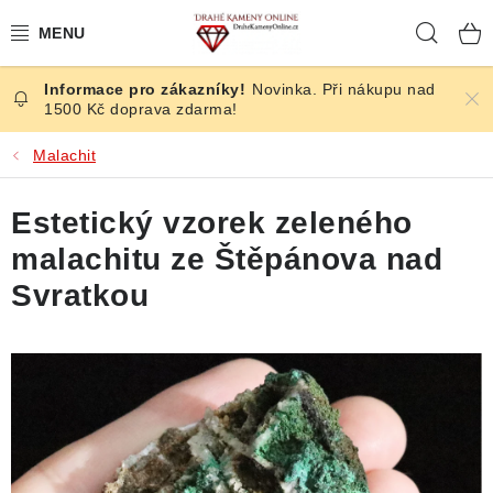
Přejít
Hleda
na
obsah
Novinka. Při nákupu nad
ČESKÉ KAMENY
1500 Kč doprava zdarma!
ŠPERKY
Malachit
KAMENY ZE SVĚTA
Estetický vzorek zeleného
malachitu ze Štěpánova nad
BROUŠENÉ
Svratkou
SLEVY
ÚČINKY
KRYSTALY