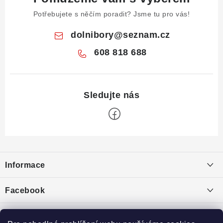
Potřebujete s něčím poradit? Jsme tu pro vás!
dolnibory
@
seznam.cz
608 818 688
Z
á
Informace
p
a
Obchodní podmínky
Facebook
t
Puncovní značky
í
Ochrana osobních údajů