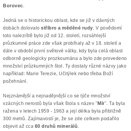
Borovec
.
Jedná se o historickou oblast, kde se již v dávných
dobách dolovalo
stříbro a měděné rudy
. V povědomí
toto naleziště bylo již od 12. století, rozsáhlejší
průzkumné práce zde však probíhaly až v 18. století a
dále v období první světové války, kdy byla celá oblast
odborně geologicky prozkoumána a bylo zde provedeno
množství průzkumných štol. Ty dostaly různé názvy jako
například: Marie Terezie, Učitýlek nebo třeba Boží
požehnání.
Nejznámější a nejnadějnější co se týče množství
vzácných nerostů byla však štola s název "
Mír
". Ta byla
ražena v letech 1959 - 1963 a její délka byla přibližně
300 metrů. Zajímavostí je, že se zde celkem podařilo
objevit až cca
60 druhů minerálů
.