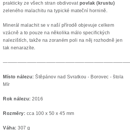
prakticky ze všech stran obdivovat
povlak (krustu)
Poučení o právu na odstoupení od smlouvy
zeleného malachitu na typické mateční hornině.
Minerál malachit se v naší přírodě objevuje celkem
vzácně a to pouze na několika málo specifických
nalezištích, takže na zoraném poli na něj rozhodně jen
tak nenarazíte.
——————————————————————————
Místo nálezu:
Štěpánov nad Svratkou - Borovec - štola
Mír
Rok nálezu:
2016
Rozměry:
cca 100 x 50 x 45 mm
Váha:
307 g