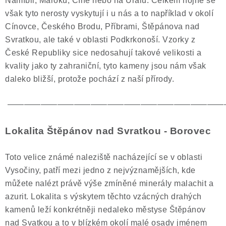
Namíbii, Maroku, Číně nebo na Uralu. Celkem hojně se
však tyto nerosty vyskytují i u nás a to například v okolí
Cínovce, Českého Brodu, Příbrami, Štěpánova nad
Svratkou, ale také v oblasti Podkrkonoší. Vzorky z
České Republiky sice nedosahují takové velikosti a
kvality jako ty zahraniční, tyto kameny jsou nám však
daleko bližší, protože pochází z naší přírody.
——————————————————————————
Lokalita Štěpánov nad Svratkou - Borovec
Toto velice známé naleziště nacházející se v oblasti
Vysočiny, patří mezi jedno z nejvýznamějších, kde
můžete nalézt právě výše zmíněné minerály malachit a
azurit. Lokalita s výskytem těchto vzácných drahých
kamenů leží konkrétněji nedaleko městyse Štěpánov
nad Svatkou a to v blízkém okolí malé osady jménem