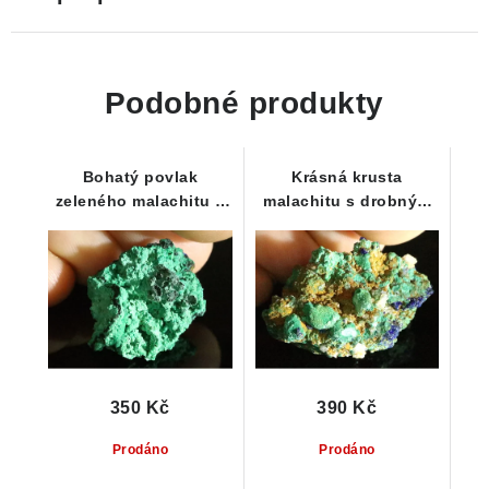
Podobné produkty
Bohatý povlak
Krásná krusta
zeleného malachitu s
malachitu s drobným
drobným krystalovým
modrým azuritem - ČR
azuritem
350 Kč
390 Kč
Prodáno
Prodáno