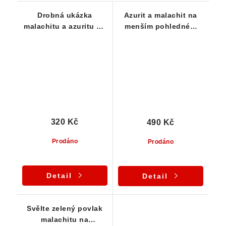
Drobná ukázka
Azurit a malachit na
malachitu a azuritu na
menším pohledném
vyvřelé mateční
vzorku
hornině protkané
křemenem
320 Kč
490 Kč
Prodáno
Prodáno
Detail
Detail
Svělte zelený povlak
malachitu na