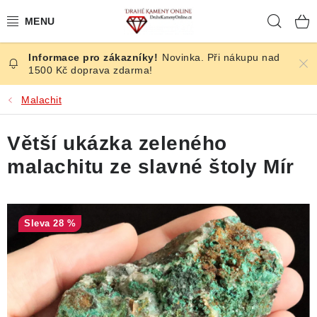
Přejít
Hleda
na
obsah
Novinka. Při nákupu nad
ČESKÉ KAMENY
1500 Kč doprava zdarma!
ŠPERKY
Malachit
KAMENY ZE SVĚTA
Větší ukázka zeleného
malachitu ze slavné štoly Mír
BROUŠENÉ
SLEVY
28 %
ÚČINKY
KRYSTALY