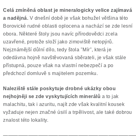
Celá zmíněná oblast je mineralogicky velice zajímavá
a nadějná.
V dnešní době je však bohužel většina této
Borovické rudné oblasti oplocena a nachází se zde lesní
obora. Některé štoly jsou navíc přírodovědci zcela
uzavřené, protože složí jako zimoviště netopýrů.
Nejznámější důlní dílo, tedy štola "Mír", která je
odedávna hojně navštěvovaná sběrateli, je však stále
přístupná, pouze však na vlastní nebezpečí a po
předchozí domluvě s majitelem pozemku.
Naleziště stále poskytuje drobné ukázky obou
nejhojněji se zde vyskytujících minerálů
a to jak
malachitu, tak i azuritu, najít zde však kvalitní kousek
vyžaduje nejen značné úsilí a trpělivost, ale také dobrou
znalost této lokality.
——————————————————————————