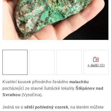
ČLÁNKY
NALEZIŠTĚ
NÁŠ PŘÍBĚH
VIDEOGALERIE
KONTAKT
MISTROVSKÉ KRYSTALY
+ další (1)
Obchodní podmínky
Puncovní značky
Kvalitní kousek přírodního českého
malachitu
Ochrana osobních údajů
pocházející ze slavné šutrácké lokality
Štěpánov nad
Výkup minerálů a drahých kamenů
Svratkou
(Vysočina).
Formulář pro uplatnění reklamace
Jedná se o
větší pohledný vzorek
, na kterém můžete
Formulář pro odstoupení od smlouvy