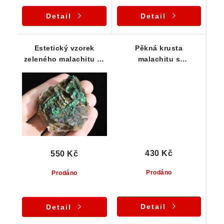
Detail
Detail
Estetický vzorek
Pěkná krusta
zeleného malachitu ze
malachitu s
Štěpánova nad
charakteristickou
Svratkou
zelenou barvou
430 Kč
550 Kč
Prodáno
Prodáno
Detail
Detail