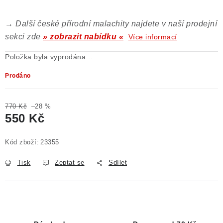
→ Další české přírodní malachity najdete v naší prodejní
sekci zde
» zobrazit nabídku «
Více informací
Položka byla vyprodána…
Prodáno
770 Kč
–28 %
550 Kč
Měrná cena:
Kód zboží:
23355
Tisk
Zeptat se
Sdílet