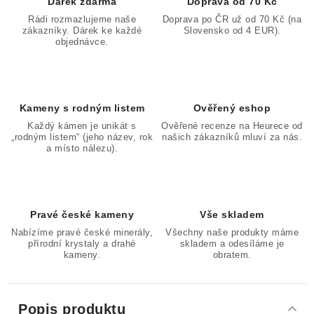
Dárek zdarma
Doprava od 70 Kč
Rádi rozmazlujeme naše
Doprava po ČR už od 70 Kč (na
zákazníky. Dárek ke každé
Slovensko od 4 EUR).
objednávce.
Kameny s rodným listem
Ověřený eshop
Každý kámen je unikát s
Ověřené recenze na Heurece od
„rodným listem“ (jeho název, rok
našich zákazníků mluví za nás.
a místo nálezu).
Pravé české kameny
Vše skladem
Nabízíme pravé české minerály,
Všechny naše produkty máme
přírodní krystaly a drahé
skladem a odesíláme je
kameny.
obratem.
Popis produktu