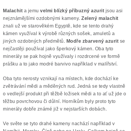
Malachit
a jemu
velmi blízký příbuzný azurit
jsou asi
nejznámějšími ozdobnými kameny.
Zelený malachit
znali už ve starověkém Egyptě, kde se tento drahý
kámen využíval k výrobě různých sošek, amuletů a
jiných ozdobných předmětů.
Modře zbarvený azurit
se
nejčastěji používal jako šperkový kámen. Oba tyto
minerály se pak hojně využívaly i rozdrcené ve formě
prášku a to jako modré barvivo například v malířství.
Oba tyto nerosty vznikají na místech, kde dochází ke
zvětrávání mědi a měděných rud. Jedná se tedy vlastně
o vedlejší produkt při těžbě ložisek mědi a to ať už jde o
těžbu povrchovou či důlní. Horníkům byly proto tyto
minerály dobře známé již v nejstarších dobách.
Ve světe se tyto drahé kameny nachází například v