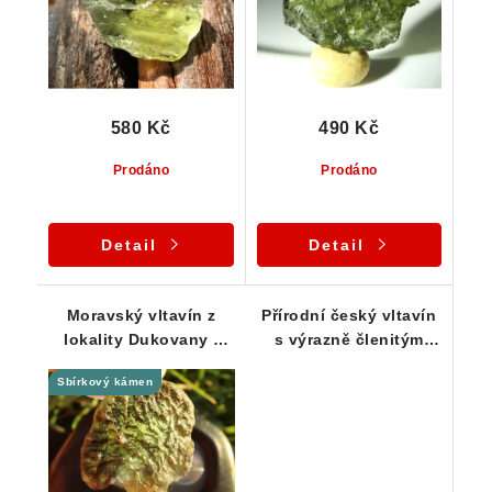
580 Kč
490 Kč
Prodáno
Prodáno
Detail
Detail
Moravský vltavín z
Přírodní český vltavín
lokality Dukovany -
s výrazně členitým
Vzácnost pro sběratele
povrchem - 0,56 g
Sbírkový kámen
- 4,33 g