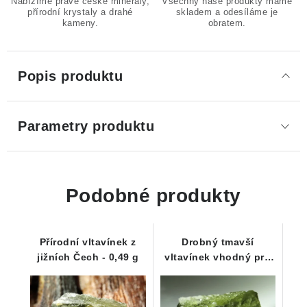
Nabízíme pravé české minerály,
Všechny naše produkty máme
přírodní krystaly a drahé
skladem a odesíláme je
kameny.
obratem.
Popis produktu
Parametry produktu
Podobné produkty
Přírodní vltavínek z
Drobný tmavší
jižních Čech - 0,49 g
vltavínek vhodný pro
začátečníky - 0,25 g