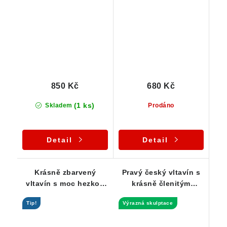
barvou - 0,50 g
dírkou - 0,99 g
850 Kč
680 Kč
(1 ks)
Skladem
Prodáno
Detail
Detail
Krásně zbarvený
Pravý český vltavín s
vltavín s moc hezkou
krásně členitým
skulptací - 9,01 g
povrchem - 12,04 g
Tip!
Výrazná skulptace