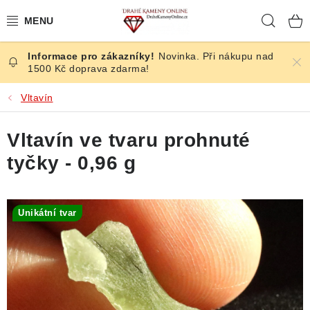
Přejít
Hleda
na
obsah
Novinka. Při nákupu nad
ČESKÉ KAMENY
1500 Kč doprava zdarma!
ŠPERKY
Vltavín
KAMENY ZE SVĚTA
Vltavín ve tvaru prohnuté
tyčky - 0,96 g
BROUŠENÉ
SLEVY
Unikátní tvar
ÚČINKY
KRYSTALY