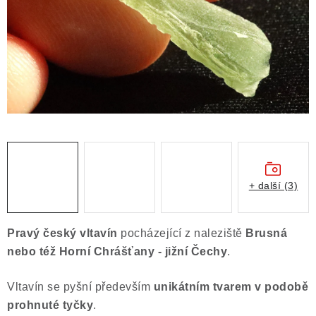
ČLÁNKY
NALEZIŠTĚ
NÁŠ PŘÍBĚH
VIDEOGALERIE
KONTAKT
MISTROVSKÉ KRYSTALY
+ další (3)
Obchodní podmínky
Puncovní značky
Pravý český vltavín
pocházející z naleziště
Brusná
Ochrana osobních údajů
nebo též Horní Chrášťany - jižní Čechy
.
Výkup minerálů a drahých kamenů
Vltavín se pyšní především
unikátním tvarem v podobě
Formulář pro uplatnění reklamace
prohnuté tyčky
.
Formulář pro odstoupení od smlouvy