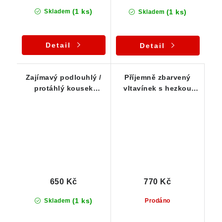
(1 ks)
(1 ks)
Skladem
Skladem
Detail
Detail
Zajímavý podlouhlý /
Příjemně zbarvený
protáhlý kousek
vltavínek s hezkou
vltavínu z jižních Čech
strukturou povrchu
- 0,39 g
1,00 g
650 Kč
770 Kč
(1 ks)
Skladem
Prodáno