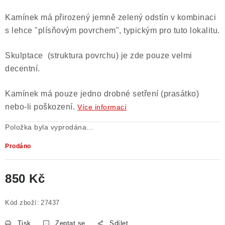
Poučení o právu na odstoupení od smlouvy
Kamínek má přirozený jemně zelený odstín v kombinaci
s lehce "plísňovým povrchem", typickým pro tuto lokalitu.
Skulptace (struktura povrchu) je zde pouze velmi
decentní.
Kamínek má pouze jedno drobné setření (prasátko)
nebo-li poškození.
Více informací
Položka byla vyprodána…
Prodáno
850 Kč
Měrná cena:
Kód zboží:
27437
Tisk
Zeptat se
Sdílet