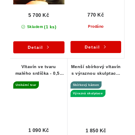
770 Kč
5 700 Kč
(1 ks)
Prodáno
Skladem
Detail
Detail
Vltavín ve tvaru
Menší sbírkový vltavín
malého srdíčka - 0,52
s výraznou skulptací -
g
0,73 g
Unikátní tvar
Sbírkový kámen
Výrazná skulptace
1 090 Kč
1 850 Kč