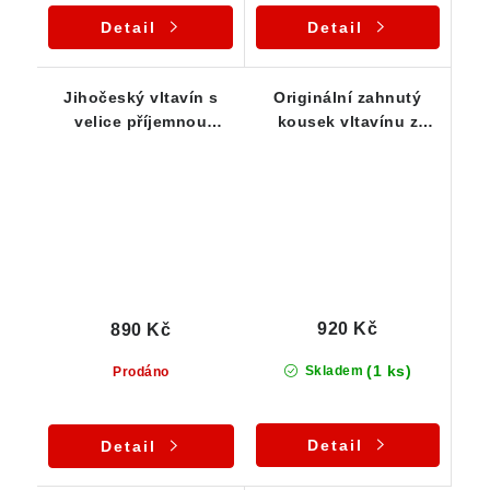
Detail
Detail
Jihočeský vltavín s
Originální zahnutý
velice příjemnou
kousek vltavínu z
zelenkavou barvou -
jižních Čech - 0,57 g
0,62 g
920 Kč
890 Kč
(1 ks)
Skladem
Prodáno
Detail
Detail