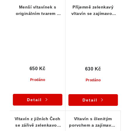
Menší vltavínek s
Příjemně zelenkavý
originálním tvarem a
vltavín se zajímavou
příjemnou barvou -
prohlubní - 0,41 g
0,41 g
650 Kč
630 Kč
Prodáno
Prodáno
Detail
Detail
Vltavín z jižních Čech
Vltavín s členitým
se zářivě zelenkavou
porvchem a zajímavou