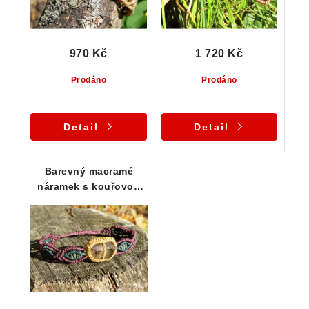
970 Kč
1 720 Kč
Prodáno
Prodáno
Detail
Detail
Barevný macramé
náramek s kouřovou
záhnědou z Vysočiny