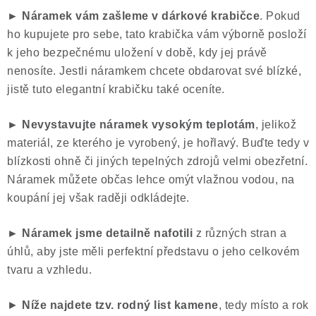
► Náramek vám zašleme v dárkové krabičce
. Pokud
ho kupujete pro sebe, tato krabička vám výborně posloží
k jeho bezpečnému uložení v době, kdy jej právě
nenosíte. Jestli náramkem chcete obdarovat své blízké,
jistě tuto elegantní krabičku také oceníte.
► Nevystavujte náramek vysokým teplotám
, jelikož
materiál, ze kterého je vyrobený, je hořlavý. Buďte tedy v
blízkosti ohně či jiných tepelných zdrojů velmi obezřetní.
Náramek můžete občas lehce omýt vlažnou vodou, na
koupání jej však raději odkládejte.
► Náramek jsme
detailně nafotili
z různých stran a
úhlů, aby jste měli perfektní představu o jeho celkovém
tvaru a vzhledu.
►
Níže najdete tzv. rodný list kamene
, tedy místo a rok