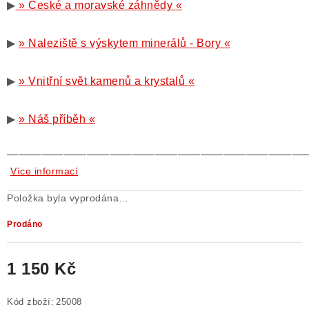
▶
» České a moravské záhnědy «
▶
» Naleziště s výskytem minerálů - Bory «
▶
» Vnitřní svět kamenů a krystalů «
▶
» Náš příběh «
——————————————————————————
Více informací
Položka byla vyprodána…
Prodáno
1 150 Kč
Měrná cena:
Kód zboží:
25008