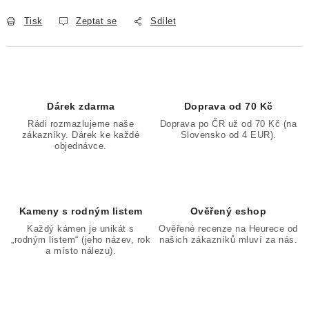
Tisk
Zeptat se
Sdílet
Dárek zdarma
Doprava od 70 Kč
Rádi rozmazlujeme naše
Doprava po ČR už od 70 Kč (na
zákazníky. Dárek ke každé
Slovensko od 4 EUR).
objednávce.
Kameny s rodným listem
Ověřený eshop
Každý kámen je unikát s
Ověřené recenze na Heurece od
„rodným listem“ (jeho název, rok
našich zákazníků mluví za nás.
a místo nálezu).