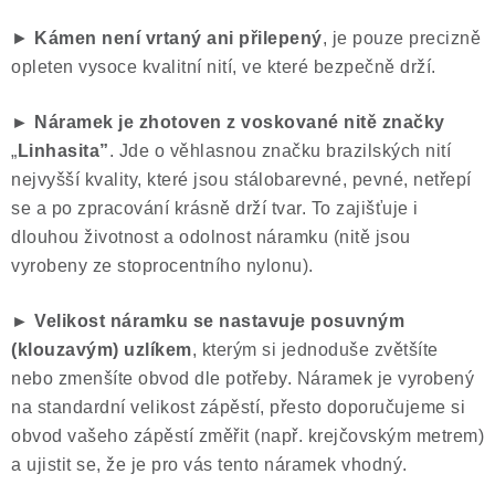
►
Kámen není vrtaný ani přilepený
, je pouze precizně
opleten vysoce kvalitní nití, ve které bezpečně drží.
► Náramek je zhotoven z voskované nitě značky
„
Linhasita”
. Jde o věhlasnou značku brazilských nití
nejvyšší kvality, které jsou stálobarevné, pevné, netřepí
se a po zpracování krásně drží tvar. To zajišťuje i
dlouhou životnost a odolnost náramku (nitě jsou
vyrobeny ze stoprocentního nylonu).
► Velikost náramku se nastavuje posuvným
(klouzavým) uzlíkem
, kterým si jednoduše zvětšíte
nebo zmenšíte obvod dle potřeby. Náramek je vyrobený
na standardní velikost zápěstí, přesto doporučujeme si
obvod vašeho zápěstí změřit (např. krejčovským metrem)
a ujistit se, že je pro vás tento náramek vhodný.