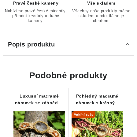
Pravé české kameny
Vše skladem
Nabízíme pravé české minerály,
Všechny naše produkty máme
přírodní krystaly a drahé
skladem a odesíláme je
kameny.
obratem.
Popis produktu
Podobné produkty
Luxusní macramé
Pohledný macramé
náramek se záhnědou
náramek s krásným
z Vysočiny - dětský
kouskem kouřové
Vnitřní svět
záhnědy