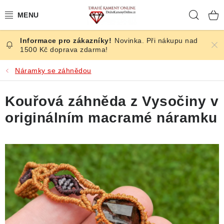
Přejít
Hleda
na
obsah
Novinka. Při nákupu nad
ČESKÉ KAMENY
1500 Kč doprava zdarma!
ŠPERKY
Náramky se záhnědou
KAMENY ZE SVĚTA
Kouřová záhněda z Vysočiny v
originálním macramé náramku
BROUŠENÉ
SLEVY
ÚČINKY
KRYSTALY