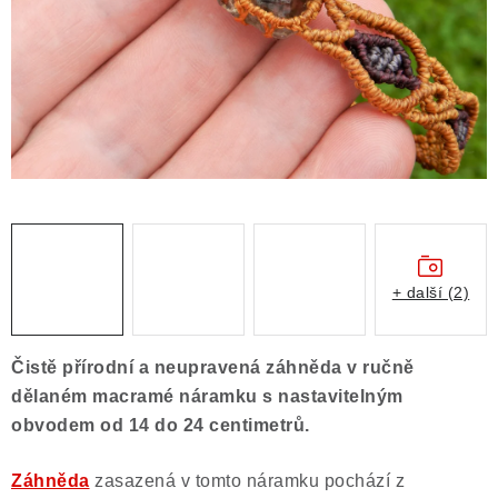
ČLÁNKY
NALEZIŠTĚ
NÁŠ PŘÍBĚH
VIDEOGALERIE
KONTAKT
MISTROVSKÉ KRYSTALY
+ další (2)
Obchodní podmínky
Puncovní značky
Čistě přírodní a neupravená záhněda v ručně
Ochrana osobních údajů
dělaném macramé náramku s nastavitelným
Výkup minerálů a drahých kamenů
obvodem od 14 do 24 centimetrů.
Formulář pro uplatnění reklamace
Záhněda
zasazená v tomto náramku pochází z
Formulář pro odstoupení od smlouvy