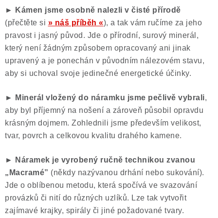
►
Kámen jsme osobně nalezli v čisté přírodě
(přečtěte si
» náš příběh «
), a tak vám ručíme za jeho
pravost i jasný původ. Jde o přírodní, surový minerál,
který není žádným způsobem opracovaný ani jinak
upravený a je ponechán v původním nálezovém stavu,
aby si uchoval svoje jedinečné energetické účinky.
► Minerál vložený do náramku jsme pečlivě vybrali
,
aby byl příjemný na nošení a zároveň působil opravdu
krásným dojmem. Zohlednili jsme především velikost,
tvar, povrch a celkovou kvalitu drahého kamene.
► Náramek je vyrobený ručně technikou zvanou
„Macramé”
(někdy nazývanou drhání nebo sukování).
Jde o oblíbenou metodu, která spočívá ve svazování
provázků či nití do různých uzlíků. Lze tak vytvořit
zajímavé krajky, spirály či jiné požadované tvary.