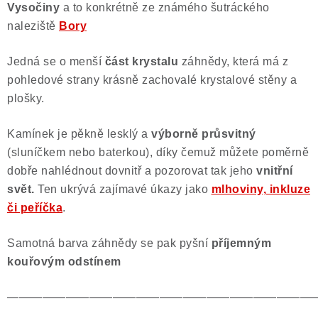
Vysočiny
a to konkrétně ze známého šutráckého
Poučení o právu na odstoupení od smlouvy
naleziště
Bory
Jedná se o menší
část krystalu
záhnědy, která má z
pohledové strany krásně zachovalé krystalové stěny a
plošky.
Kamínek je pěkně lesklý a
výborně průsvitný
(sluníčkem nebo baterkou), díky čemuž můžete poměrně
dobře nahlédnout dovnitř a pozorovat tak jeho
vnitřní
svět.
Ten ukrývá zajímavé úkazy jako
mlhoviny, inkluze
či peříčka
.
Samotná barva záhnědy se pak pyšní
příjemným
kouřovým odstínem
——————————————————————————