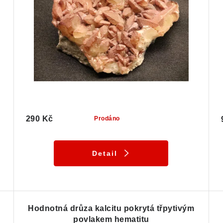
290 Kč
Prodáno
Detail
Hodnotná drůza kalcitu pokrytá třpytivým
povlakem hematitu