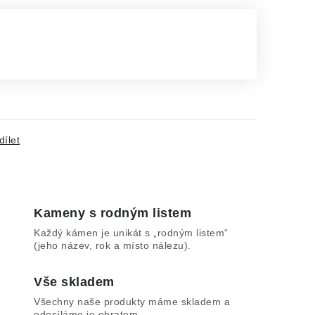
dílet
Kameny s rodným listem
Každý kámen je unikát s „rodným listem“
(jeho název, rok a místo nálezu).
Vše skladem
Všechny naše produkty máme skladem a
odesíláme je obratem.