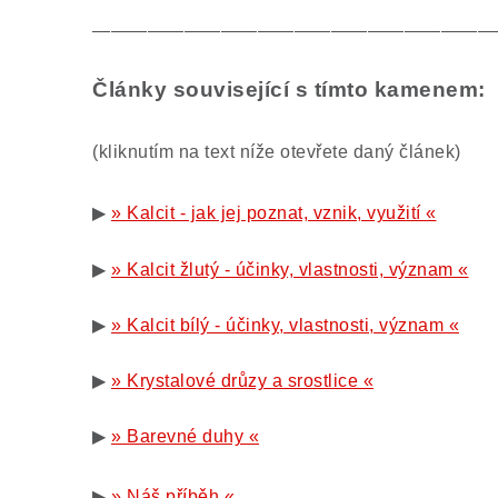
——————————————————————
Články související s tímto kamenem:
(kliknutím na text níže otevřete daný článek)
▶
» Kalcit - jak jej poznat, vznik, využití «
▶
» Kalcit žlutý - účinky, vlastnosti, význam «
▶
» Kalcit bílý - účinky, vlastnosti, význam «
▶
» Krystalové drůzy a srostlice «
▶
» Barevné duhy «
▶
» Náš příběh «