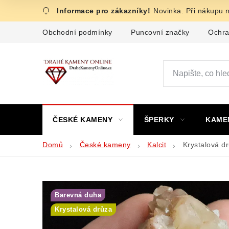
Přejít
Novinka. Při nákupu 
na
obsah
Obchodní podmínky
Puncovní značky
Ochra
ČESKÉ KAMENY
ŠPERKY
KAME
Domů
České kameny
Kalcit
Krystalová dr
Barevná duha
Krystalová drůza