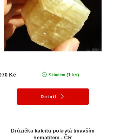
970 Kč
(1 ks)
Skladem
Detail
Drůzička kalcitu pokrytá tmavším
hematitem - ČR