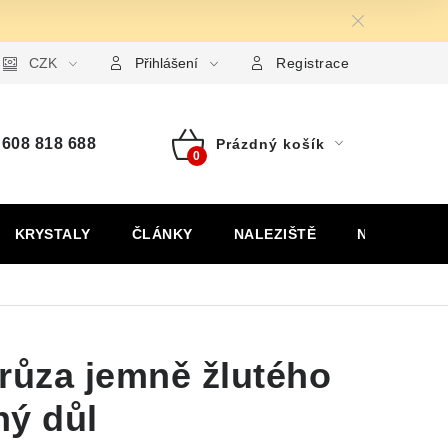
ormulář pro uplatnění reklamace
CZK
Formulář pro odstoupení od
Přihlášení
Registrace
608 818 688
Prázdný košík
Nákupní
košík
KRYSTALY
ČLÁNKY
NALEZIŠTĚ
NÁŠ PŘÍBĚH
růza jemně žlutého
ný důl