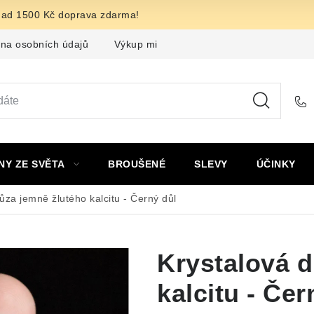
nad 1500 Kč doprava zdarma!
na osobních údajů
Výkup minerálů a drahých kamenů
F
NY ZE SVĚTA
BROUŠENÉ
SLEVY
ÚČINKY
ůza jemně žlutého kalcitu - Černý důl
Krystalová d
kalcitu - Čer