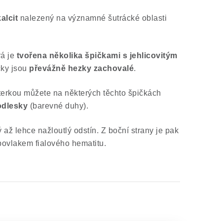
kalcit
nalezený na významné šutrácké oblasti
rá je
tvořena několika špičkami s jehlicovitým
čky jsou
převážně hezky zachovalé
.
aterkou můžete na některých těchto špičkách
odlesky
(barevné duhy).
 až lehce nažloutlý odstín. Z boční strany je pak
povlakem fialového hematitu.