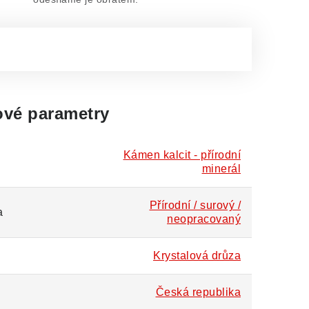
vé parametry
Kámen kalcit - přírodní
minerál
Přírodní / surový /
a
neopracovaný
Krystalová drůza
Česká republika