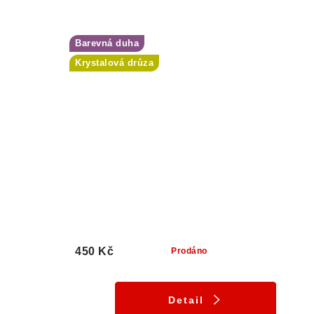
Barevná duha
Krystalová drůza
450 Kč
Prodáno
Detail