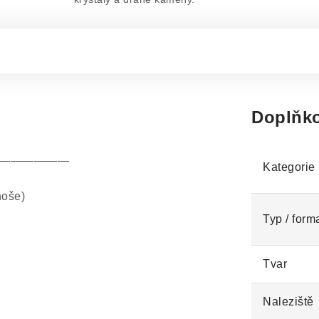
Doplňko
——————
Kategorie
noše)
Typ / form
Tvar
Naleziště