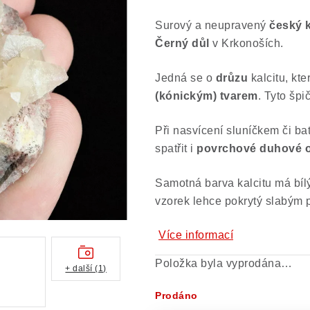
Surový a neupravený
český
Černý důl
v Krkonoších.
Jedná se o
drůzu
kalcitu, kte
(kónickým) tvarem
.
Tyto špi
Při nasvícení sluníčkem či b
spatřit i
povrchové duhové 
Samotná barva kalcitu má bílý
vzorek lehce pokrytý slabým 
Více informací
Položka byla vyprodána…
+ další (1)
Prodáno