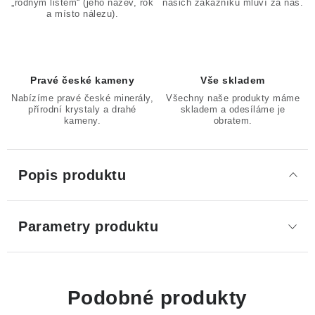
„rodným listem“ (jeho název, rok
našich zákazníků mluví za nás.
a místo nálezu).
Pravé české kameny
Vše skladem
Nabízíme pravé české minerály,
Všechny naše produkty máme
přírodní krystaly a drahé
skladem a odesíláme je
kameny.
obratem.
Popis produktu
Parametry produktu
Podobné produkty