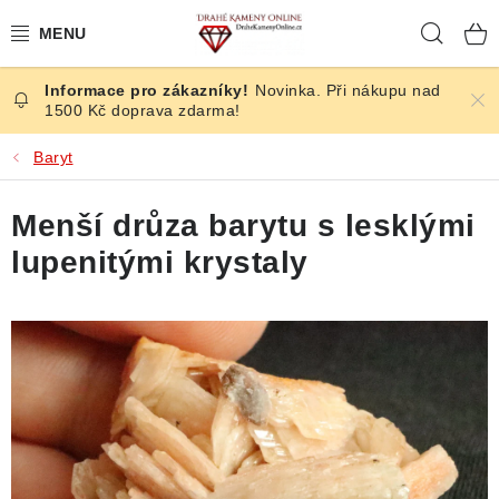
Přejít
Hleda
na
obsah
Novinka. Při nákupu nad
ČESKÉ KAMENY
1500 Kč doprava zdarma!
ŠPERKY
Baryt
KAMENY ZE SVĚTA
Menší drůza barytu s lesklými
lupenitými krystaly
BROUŠENÉ
SLEVY
ÚČINKY
KRYSTALY