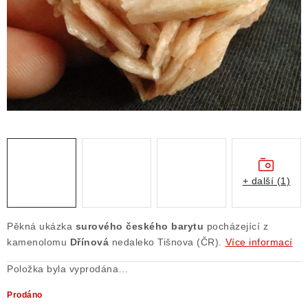
ČLÁNKY
NALEZIŠTĚ
NÁŠ PŘÍBĚH
VIDEOGALERIE
KONTAKT
MISTROVSKÉ KRYSTALY
+ další (1)
Obchodní podmínky
Puncovní značky
Pěkná ukázka
surového českého barytu
pocházející z
Ochrana osobních údajů
kamenolomu
Dřínová
nedaleko Tišnova (ČR).
Více informací
Výkup minerálů a drahých kamenů
Položka byla vyprodána…
Formulář pro uplatnění reklamace
Prodáno
Formulář pro odstoupení od smlouvy