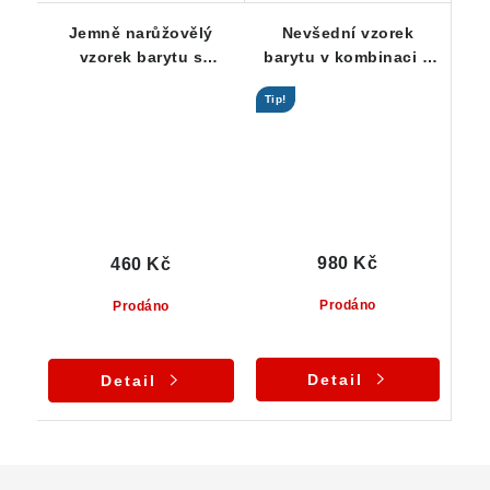
Jemně narůžovělý
Nevšední vzorek
vzorek barytu s
barytu v kombinaci s
typicky vrstvenými
křemencem a křišťálem
Tip!
lupeny
980 Kč
460 Kč
Prodáno
Prodáno
Detail
Detail