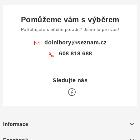
Pomůžeme vám s výběrem
Potřebujete s něčím poradit? Jsme tu pro vás!
dolnibory
@
seznam.cz
608 818 688
Z
á
Informace
p
a
Obchodní podmínky