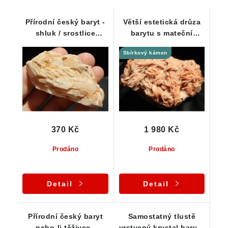
Přírodní český baryt -
Větší estetická drůza
shluk / srostlice
barytu s mateční
krystalů
horninou křemencem
Sbírkový kámen
370 Kč
1 980 Kč
Prodáno
Prodáno
Detail
Detail
Přírodní český baryt
Samostatný tlustě
nebo-li těživec -
vrstvený krystal barytu