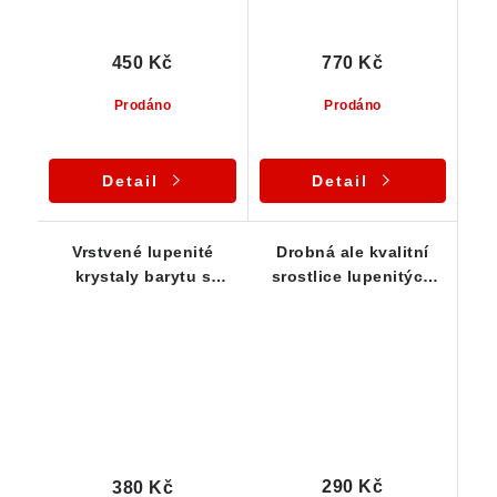
450 Kč
770 Kč
Prodáno
Prodáno
Detail
Detail
Vrstvené lupenité
Drobná ale kvalitní
krystaly barytu s
srostlice lupenitých
tmavým povlakem i
krystalů barytu
skelným leskem
290 Kč
380 Kč