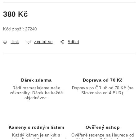
Poučení o právu na odstoupení od smlouvy
380 Kč
Měrná cena:
Kód zboží:
27240
Tisk
Zeptat se
Sdílet
Dárek zdarma
Doprava od 70 Kč
Rádi rozmazlujeme naše
Doprava po ČR už od 70 Kč (na
zákazníky. Dárek ke každé
Slovensko od 4 EUR).
objednávce.
Kameny s rodným listem
Ověřený eshop
Každý kámen je unikát s
Ověřené recenze na Heurece od