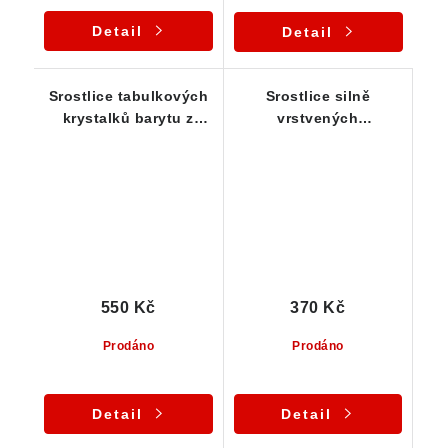
Detail
Detail
Srostlice tabulkových
Srostlice silně
krystalků barytu z
vrstvených
Dřínové u Tišnova
tabulkových krystalků
barytu z ČR
550 Kč
370 Kč
Prodáno
Prodáno
Detail
Detail