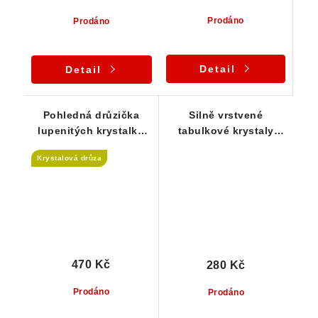
Prodáno
Prodáno
Detail
Detail
Pohledná drůzička
Silně vrstvené
lupenitých krystalků
tabulkové krystaly
barytu
barytu - přírodní český
Krystalová drůza
kámen
470 Kč
280 Kč
Prodáno
Prodáno