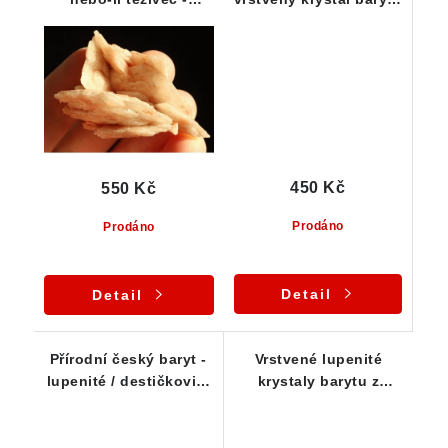
kvalitní srostlice
- pravý český kámen
450 Kč
550 Kč
Prodáno
Prodáno
Detail
Detail
Přírodní český baryt -
Vrstvené lupenité
lupenité / destičkovité
krystaly barytu z
krystaly
Dřínové u Tišnova