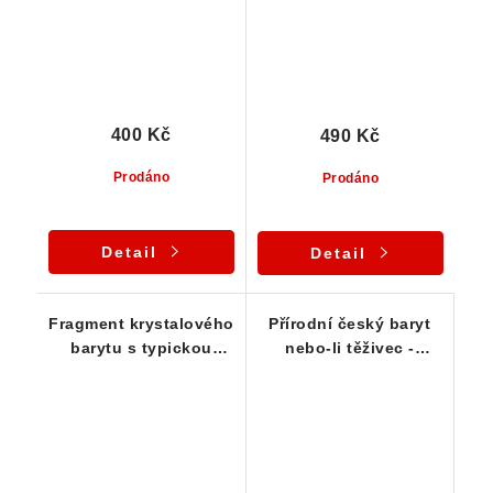
400 Kč
490 Kč
Prodáno
Prodáno
Detail
Detail
Fragment krystalového
Přírodní český baryt
barytu s typickou
nebo-li těživec -
narůžovělou barvou
estetická srostlice