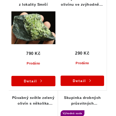
z lokality Smrčí
olivínu ve zvýhodněné
sadě 20-ti kusů
290 Kč
790 Kč
Prodáno
Prodáno
Detail
Detail
Půvabný světle zelený
Skupinka drobných
olivín s několika
průsvitných
průsvitnými zrny
krystalových zrn
Výhodná sada
olivínu