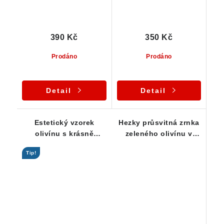
390 Kč
350 Kč
Prodáno
Prodáno
Detail
Detail
Estetický vzorek
Hezky průsvitná zrnka
olivínu s krásně
zeleného olivínu v
průsvitnými zrny
sadě 10-ti kusů
Tip!