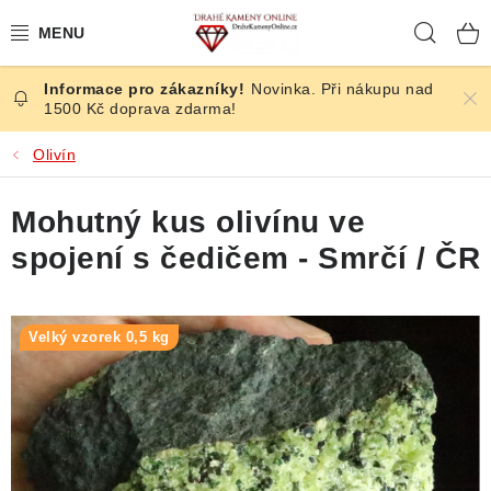
Přejít
Hleda
na
obsah
Novinka. Při nákupu nad
ČESKÉ KAMENY
1500 Kč doprava zdarma!
ŠPERKY
Olivín
KAMENY ZE SVĚTA
Mohutný kus olivínu ve
spojení s čedičem - Smrčí / ČR
BROUŠENÉ
SLEVY
Velký vzorek 0,5 kg
ÚČINKY
KRYSTALY