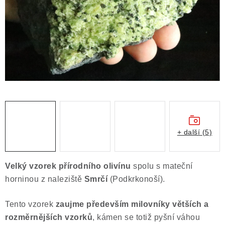
ČLÁNKY
NALEZIŠTĚ
NÁŠ PŘÍBĚH
VIDEOGALERIE
KONTAKT
MISTROVSKÉ KRYSTALY
+ další (5)
Obchodní podmínky
Puncovní značky
Velký vzorek přírodního olivínu
spolu s mateční
Ochrana osobních údajů
horninou z naleziště
Smrčí
(Podkrkonoší).
Výkup minerálů a drahých kamenů
Tento vzorek
zaujme především milovníky větších a
Formulář pro uplatnění reklamace
rozměrnějších vzorků
, kámen se totiž pyšní váhou
Formulář pro odstoupení od smlouvy