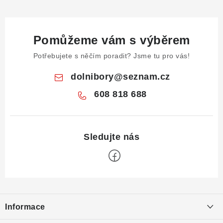
Pomůžeme vám s výběrem
Potřebujete s něčím poradit? Jsme tu pro vás!
dolnibory
@
seznam.cz
608 818 688
Z
á
Informace
p