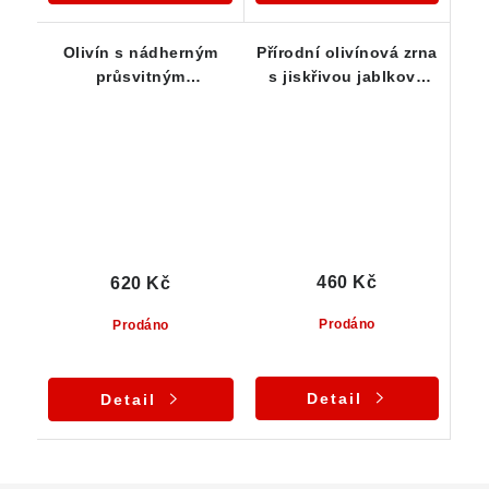
Olivín s nádherným
Přírodní olivínová zrna
průsvitným
s jiskřivou jablkově
krystalovým zrnem -
zelenou barvou -
podložkový vzorek
Sestava 5 ks
460 Kč
620 Kč
Prodáno
Prodáno
Detail
Detail