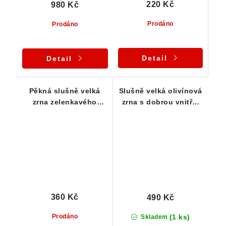
220 Kč
980 Kč
Prodáno
Prodáno
Detail
Detail
Pěkná slušně velká
Slušně velká olivínová
zrna zelenkavého
zrna s dobrou vnitřní
olivínu - série 5 ks
čistotou - série 5 ks
360 Kč
490 Kč
(1 ks)
Prodáno
Skladem