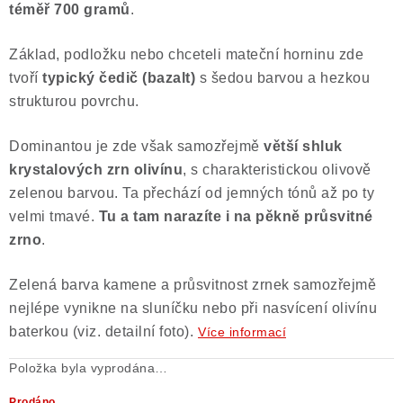
téměř 700 gramů
.
Poučení o právu na odstoupení od smlouvy
Základ, podložku nebo chceteli mateční horninu zde
tvoří
typický čedič (bazalt)
s šedou barvou a hezkou
strukturou povrchu.
Dominantou je zde však samozřejmě
větší shluk
krystalových zrn olivínu
, s charakteristickou olivově
zelenou barvou. Ta přechází od jemných tónů až po ty
velmi tmavé.
Tu a tam narazíte i na pěkně průsvitné
zrno
.
Zelená barva kamene a průsvitnost zrnek samozřejmě
nejlépe vynikne na sluníčku nebo při nasvícení olivínu
baterkou (viz. detailní foto).
Více informací
Položka byla vyprodána…
Prodáno