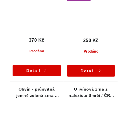
370 Kč
250 Kč
Prodáno
Prodáno
Detail
Detail
Olivín - průsvitná
Olivínová zrna z
jemně zelená zrna v
naleziště Smrčí / ČR -
sestavě 10-ti kusů
Série 10 ks