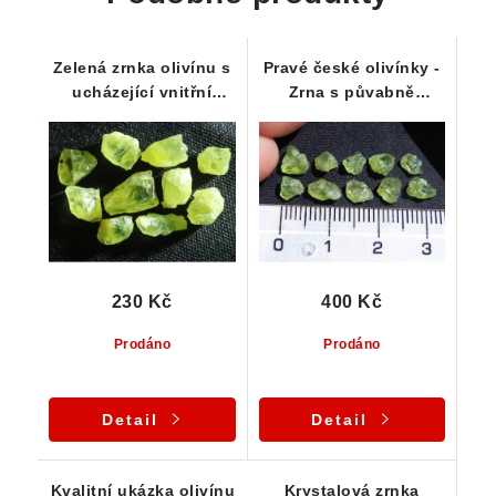
Zelená zrnka olivínu s
Pravé české olivínky -
ucházející vnitřní
Zrna s půvabně
čistotou - sada 10 ks
zelenkavou barvou-
sada 10 ks
230 Kč
400 Kč
Prodáno
Prodáno
Detail
Detail
Kvalitní ukázka olivínu
Krystalová zrnka