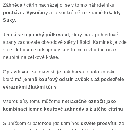
Záhněda / citrín nacházející se v tomto náhrdelníku
Poučení o právu na odstoupení od smlouvy
pochází z
Vysočiny
a to konkrétně ze známé
lokality
Suky
.
Jedná se o
plochý půlkrystal
, který má z pohledové
strany zachovalé obvodové stěny i špici. Kamínek je zde
sice i lehounce odštípnutý, ale to mu rozhodně nijak
neubírá na celkové kráse.
Opravdovou zajímavostí je pak barva tohoto kousku,
která má
jemně kouřový odstín avšak s až podezřele
výraznými žlutými tóny
.
Vzorek díky tomu můžeme
netradičně označit jako
kombinaci jemně kouřové záhnědy a žlutého citrínu
.
Sluníčkem či baterkou jde kamínek
skvěle prosvítit
, ze