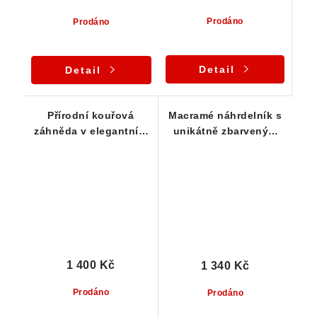
Prodáno
Prodáno
Detail
Detail
Přírodní kouřová
Macramé náhrdelník s
záhněda v elegantním
unikátně zbarveným
macramé náhrdelníku
kamínkem - Morion /
záhněda / citrín
1 400 Kč
1 340 Kč
Prodáno
Prodáno