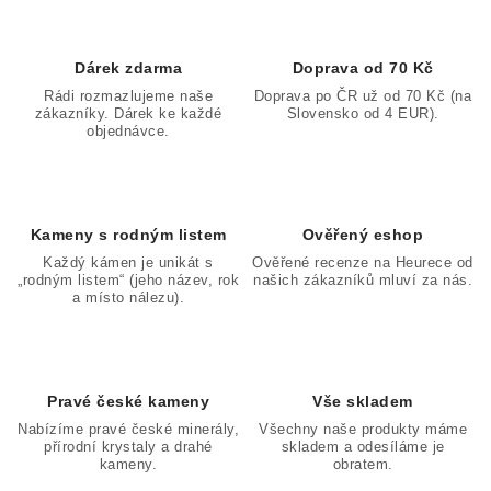
Dárek zdarma
Doprava od 70 Kč
Rádi rozmazlujeme naše
Doprava po ČR už od 70 Kč (na
zákazníky. Dárek ke každé
Slovensko od 4 EUR).
objednávce.
Kameny s rodným listem
Ověřený eshop
Každý kámen je unikát s
Ověřené recenze na Heurece od
„rodným listem“ (jeho název, rok
našich zákazníků mluví za nás.
a místo nálezu).
Pravé české kameny
Vše skladem
Nabízíme pravé české minerály,
Všechny naše produkty máme
přírodní krystaly a drahé
skladem a odesíláme je
kameny.
obratem.