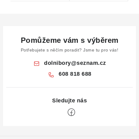
Pomůžeme vám s výběrem
Potřebujete s něčím poradit? Jsme tu pro vás!
dolnibory
@
seznam.cz
608 818 688
Z
á