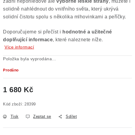
zadní nepohledové ale
výborně lesklé strany
, můžete i
solidně nahlédnout do vnitřního světa, který ukrývá
solidní čistotu spolu s několika mlhovinkami a peříčky.
Doporučujeme si přečíst i
hodnotné a užitečné
doplňující informace
, které naleznete níže.
Více informací
Položka byla vyprodána…
Prodáno
1 680 Kč
Měrná cena:
Kód zboží:
28399
Tisk
Zeptat se
Sdílet