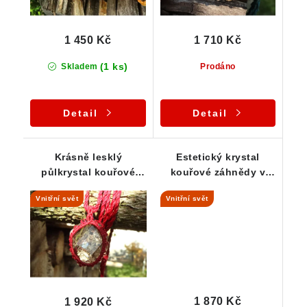
1 450 Kč
1 710 Kč
(1 ks)
Skladem
Prodáno
Detail
Detail
Krásně lesklý
Estetický krystal
půlkrystal kouřové
kouřové záhnědy v
záhnědy zasazený v
macramé náhrdelníku
Vnitřní svět
Vnitřní svět
macramé náhrdelníku
1 870 Kč
1 920 Kč