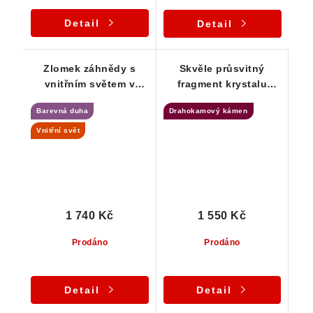
Detail
Detail
Zlomek záhnědy s
Skvěle průsvitný
vnitřním světem v
fragment krystalu
macramé náhrdelníku
záhnědy - macramé
Barevná duha
Drahokamový kámen
náhrdelník
Vnitřní svět
1 740 Kč
1 550 Kč
Prodáno
Prodáno
Detail
Detail