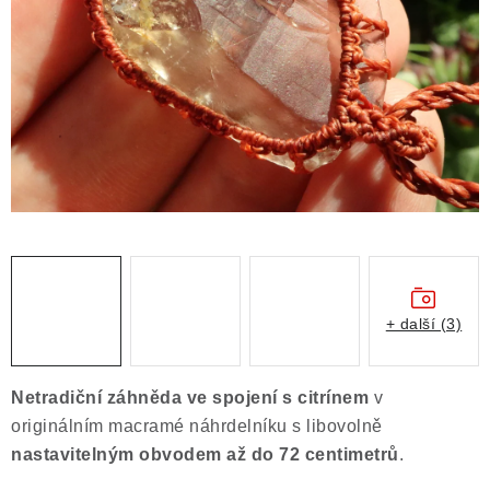
ČLÁNKY
NALEZIŠTĚ
NÁŠ PŘÍBĚH
VIDEOGALERIE
KONTAKT
MISTROVSKÉ KRYSTALY
+ další (3)
Obchodní podmínky
Puncovní značky
Ochrana osobních údajů
Netradiční záhněda ve spojení s citrínem
v
Výkup minerálů a drahých kamenů
originálním macramé náhrdelníku s libovolně
Formulář pro uplatnění reklamace
nastavitelným obvodem
až do 72 centimetrů
.
Formulář pro odstoupení od smlouvy