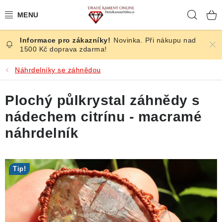
Přejít
Hleda
na
obsah
Novinka. Při nákupu nad
ČESKÉ KAMENY
1500 Kč doprava zdarma!
ŠPERKY
Náhrdelníky se záhnědou
KAMENY ZE SVĚTA
Plochý půlkrystal záhnědy s
nádechem citrínu - macramé
BROUŠENÉ
náhrdelník
SLEVY
Tip!
ÚČINKY
KRYSTALY