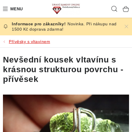
Přejít
Hleda
na
obsah
Novinka. Při nákupu nad
ČESKÉ KAMENY
1500 Kč doprava zdarma!
ŠPERKY
Přívěsky s vltavínem
KAMENY ZE SVĚTA
Nevšední kousek vltavínu s
krásnou strukturou povrchu -
BROUŠENÉ
přívěsek
SLEVY
ÚČINKY
KRYSTALY