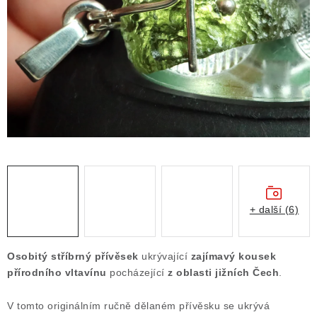
ČLÁNKY
NALEZIŠTĚ
NÁŠ PŘÍBĚH
VIDEOGALERIE
KONTAKT
MISTROVSKÉ KRYSTALY
+ další (6)
Obchodní podmínky
Puncovní značky
Ochrana osobních údajů
Osobitý stříbrný přívěsek
ukrývající
zajímavý kousek
Výkup minerálů a drahých kamenů
přírodního vltavínu
pocházející
z oblasti jižních Čech
.
Formulář pro uplatnění reklamace
V tomto originálním ručně dělaném přívěsku se ukrývá
Formulář pro odstoupení od smlouvy