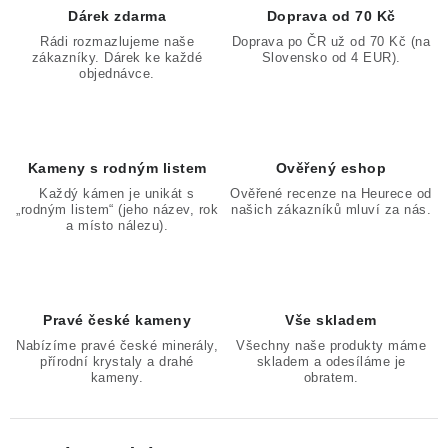
Dárek zdarma
Doprava od 70 Kč
Rádi rozmazlujeme naše
Doprava po ČR už od 70 Kč (na
zákazníky. Dárek ke každé
Slovensko od 4 EUR).
objednávce.
Kameny s rodným listem
Ověřený eshop
Každý kámen je unikát s
Ověřené recenze na Heurece od
„rodným listem“ (jeho název, rok
našich zákazníků mluví za nás.
a místo nálezu).
Pravé české kameny
Vše skladem
Nabízíme pravé české minerály,
Všechny naše produkty máme
přírodní krystaly a drahé
skladem a odesíláme je
kameny.
obratem.