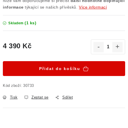
Níže vám doporučujeme si přečíst
další
hodnotné doplňující
informace
týkající se našich přívěsků.
Více informací
(1 ks)
Skladem
4 390 Kč
Měrná cena:
Přidat do košíku
Kód zboží:
30733
Tisk
Zeptat se
Sdílet