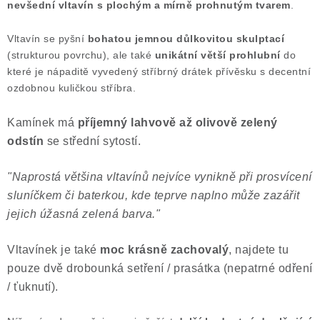
nevšední vltavín s plochým a mírně prohnutým tvarem
.
Poučení o právu na odstoupení od smlouvy
Vltavín se pyšní
bohatou jemnou důlkovitou skulptací
(strukturou povrchu), ale také
unikátní větší prohlubní
do
které je nápaditě vyvedený stříbrný drátek přívěsku s decentní
ozdobnou kuličkou stříbra.
Kamínek má
příjemný lahvově až olivově zelený
odstín
se střední sytostí.
"Naprostá většina vltavínů nejvíce vynikně při prosvícení
sluníčkem či baterkou, kde teprve naplno může zazářit
jejich úžasná zelená barva."
Vltavínek je také
moc krásně zachovalý
, najdete tu
pouze dvě drobounká setření / prasátka (nepatrné odření
/ ťuknutí).