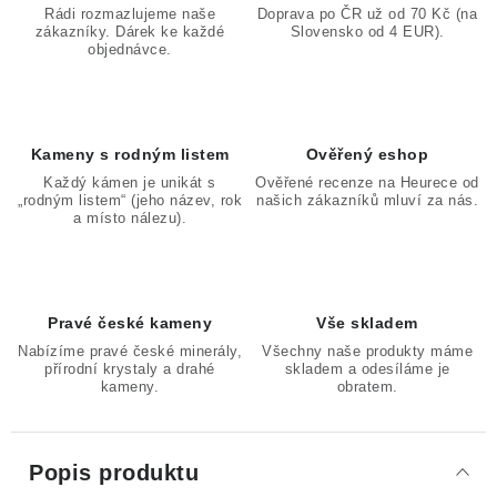
Rádi rozmazlujeme naše
Doprava po ČR už od 70 Kč (na
zákazníky. Dárek ke každé
Slovensko od 4 EUR).
objednávce.
Kameny s rodným listem
Ověřený eshop
Každý kámen je unikát s
Ověřené recenze na Heurece od
„rodným listem“ (jeho název, rok
našich zákazníků mluví za nás.
a místo nálezu).
Pravé české kameny
Vše skladem
Nabízíme pravé české minerály,
Všechny naše produkty máme
přírodní krystaly a drahé
skladem a odesíláme je
kameny.
obratem.
Popis produktu