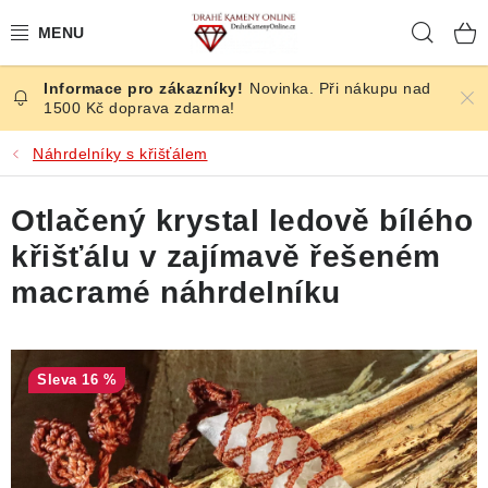
Přejít
Hleda
na
obsah
Novinka. Při nákupu nad
ČESKÉ KAMENY
1500 Kč doprava zdarma!
ŠPERKY
Náhrdelníky s křišťálem
KAMENY ZE SVĚTA
Otlačený krystal ledově bílého
křišťálu v zajímavě řešeném
BROUŠENÉ
macramé náhrdelníku
SLEVY
ÚČINKY
16 %
KRYSTALY