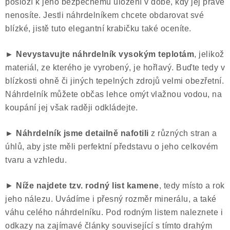
posloží k jeho bezpečnému uložení v době, kdy jej právě
nenosíte. Jestli náhrdelníkem chcete obdarovat své
blízké, jistě tuto elegantní krabičku také oceníte.
► Nevystavujte náhrdelník vysokým teplotám
, jelikož
materiál, ze kterého je vyrobený, je hořlavý. Buďte tedy v
blízkosti ohně či jiných tepelných zdrojů velmi obezřetní.
Náhrdelník můžete občas lehce omýt vlažnou vodou, na
koupání jej však raději odkládejte.
► Náhrdelník jsme
detailně nafotili
z různých stran a
úhlů, aby jste měli perfektní představu o jeho celkovém
tvaru a vzhledu.
►
Níže najdete tzv. rodný list kamene
, tedy místo a rok
jeho nálezu. Uvádíme i přesný rozměr minerálu, a také
váhu celého náhrdelníku. Pod rodným listem naleznete i
odkazy na zajímavé články související s tímto drahým