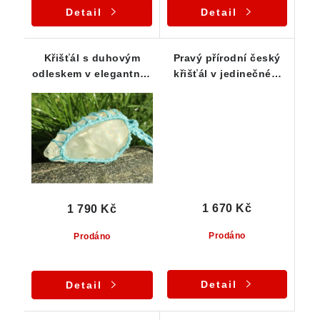
Detail
Detail
Křišťál s duhovým
Pravý přírodní český
odleskem v elegantním
křišťál v jedinečném
macramé náhrdelníku
macramé náhrdelníku
1 670 Kč
1 790 Kč
Prodáno
Prodáno
Detail
Detail