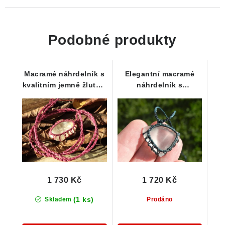
Podobné produkty
Macramé náhrdelník s
Elegantní macramé
kvalitním jemně žlutým
náhrdelník s
křišťálem
nádherným českým
křišťálem z Vysočiny
1 730 Kč
1 720 Kč
(1 ks)
Skladem
Prodáno