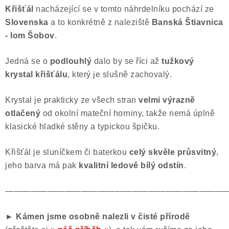
Křišťál
nacházející se v tomto náhrdelníku pochází ze
Poučení o právu na odstoupení od smlouvy
Slovenska
a to konkrétně z naleziště
Banská Štiavnica
- lom Šobov
.
Jedná se o
podlouhlý
dalo by se říci až
tužkový
krystal křišťálu
, který je slušně zachovalý.
Krystal je prakticky ze všech stran
velmi výrazně
otlačený
od okolní mateční horniny, takže nemá úplně
klasické hladké stěny a typickou špičku.
Křišťál je sluníčkem či baterkou
celý skvěle průsvitný
,
jeho barva má pak
kvalitní ledově bílý odstín
.
——————————————————————————
►
Kámen jsme osobně nalezli v čisté přírodě