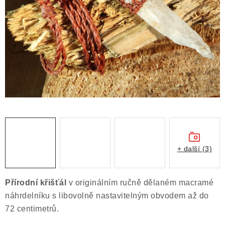
ČLÁNKY
NALEZIŠTĚ
NÁŠ PŘÍBĚH
VIDEOGALERIE
KONTAKT
MISTROVSKÉ KRYSTALY
+ další (3)
Obchodní podmínky
Puncovní značky
Ochrana osobních údajů
Přírodní křišťál
v originálním ručně dělaném macramé
Výkup minerálů a drahých kamenů
náhrdelníku s libovolně nastavitelným obvodem až do
Formulář pro uplatnění reklamace
72 centimetrů.
Formulář pro odstoupení od smlouvy