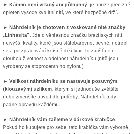
►
Kámen není vrtaný ani přilepený
, je pouze precizně
opleten vysoce kvalitní nití, ve které bezpečně drží.
► Náhrdelník je zhotoven z voskované nitě značky
„
Linhasita”
. Jde o věhlasnou značku brazilských nití
nejvyšší kvality, které jsou stálobarevné, pevné, netřepí
se a po zpracování krásně drží tvar. To zajišťuje i
dlouhou životnost a odolnost náhrdelníku (nitě jsou
vyrobeny ze stoprocentního nylonu).
► Velikost náhrdelníku se nastavuje posuvným
(klouzavým) uzlíkem
, kterým si jednoduše zvětšíte
nebo zmenšíte obvod dle potřeby. Náhrdelník tedy
padne opravdu každému.
► Náhrdelník vám zašleme v dárkové krabičce
.
Pokud ho kupujete pro sebe, tato krabička vám výborně