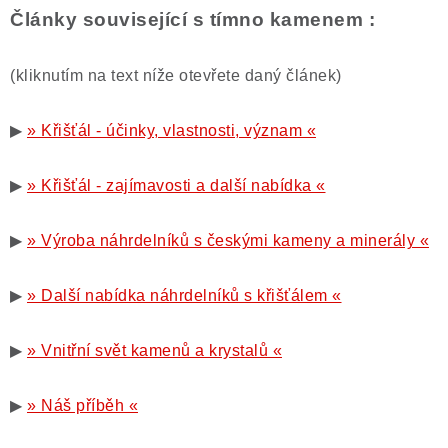
Články související s tímno kamenem :
(kliknutím na text níže otevřete daný článek)
▶
» Křišťál - účinky, vlastnosti, význam «
▶
» Křišťál - zajímavosti a další nabídka «
▶
» Výroba náhrdelníků s českými kameny a minerály «
▶
» Další nabídka náhrdelníků s křišťálem «
▶
» Vnitřní svět kamenů a krystalů «
▶
» Náš příběh «