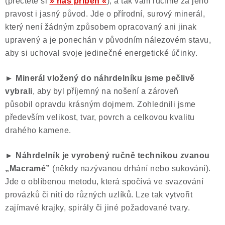
(přečtěte si
» náš příběh «
), a tak vám ručíme za jeho
pravost i jasný původ. Jde o přírodní, surový minerál,
který není žádným způsobem opracovaný ani jinak
upravený a je ponechán v původním nálezovém stavu,
aby si uchoval svoje jedinečné energetické účinky.
► Minerál vložený do náhrdelníku jsme pečlivě
vybrali
, aby byl příjemný na nošení a zároveň
působil opravdu krásným dojmem. Zohlednili jsme
především velikost, tvar, povrch a celkovou kvalitu
drahého kamene.
► Náhrdelník je vyrobený ručně technikou zvanou
„Macramé”
(někdy nazývanou drhání nebo sukování).
Jde o oblíbenou metodu, která spočívá ve svazování
provázků či nití do různých uzlíků. Lze tak vytvořit
zajímavé krajky, spirály či jiné požadované tvary.