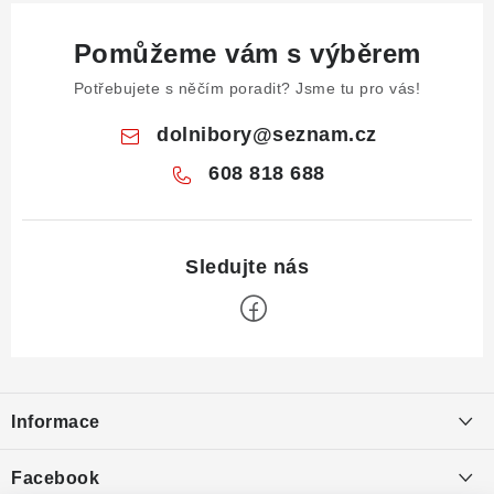
Pomůžeme vám s výběrem
Potřebujete s něčím poradit? Jsme tu pro vás!
dolnibory
@
seznam.cz
608 818 688
Z
á
Informace
p
a
Obchodní podmínky
Facebook