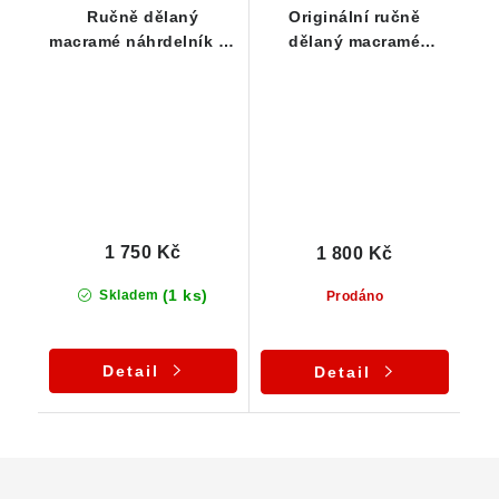
Ručně dělaný
Originální ručně
macramé náhrdelník se
dělaný macramé
sametově ohlazeným
náhrdelník s krásným
českým křišťálem
přírodním křišťálem z
Vysočiny
1 750 Kč
1 800 Kč
(1 ks)
Skladem
Prodáno
Detail
Detail