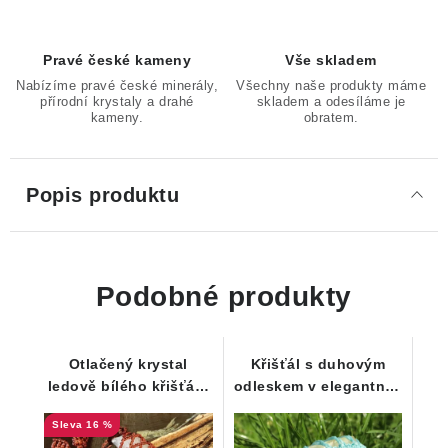
Pravé české kameny
Vše skladem
Nabízíme pravé české minerály,
Všechny naše produkty máme
přírodní krystaly a drahé
skladem a odesíláme je
kameny.
obratem.
Popis produktu
Podobné produkty
Otlačený krystal
Křišťál s duhovým
ledově bílého křišťálu
odleskem v elegantním
v zajímavě řešeném
macramé náhrdelníku
16 %
macramé náhrdelníku