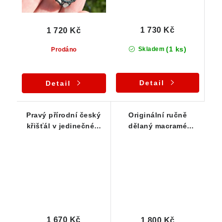
1 730 Kč
1 720 Kč
(1 ks)
Skladem
Prodáno
Detail
Detail
Pravý přírodní český
Originální ručně
křišťál v jedinečném
dělaný macramé
macramé náhrdelníku
náhrdelník s krásným
přírodním křišťálem z
Vysočiny
1 670 Kč
1 800 Kč