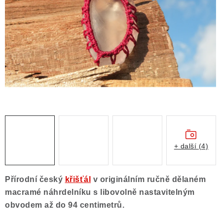
ČLÁNKY
NALEZIŠTĚ
NÁŠ PŘÍBĚH
VIDEOGALERIE
KONTAKT
MISTROVSKÉ KRYSTALY
+ další (4)
Obchodní podmínky
Puncovní značky
Ochrana osobních údajů
Přírodní český
křišťál
v originálním ručně dělaném
Výkup minerálů a drahých kamenů
macramé náhrdelníku s libovolně nastavitelným
Formulář pro uplatnění reklamace
obvodem až do 94 centimetrů.
Formulář pro odstoupení od smlouvy