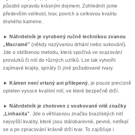
působil opravdu krásným dojmem. Zohlednili jsme
především velikost, tvar, povrch a celkovou kvalitu
drahého kamene.
► Náhrdelník je vyrobený ručně technikou zvanou
„Macramé”
(někdy nazývanou drhání nebo sukování).
Jde o oblíbenou metodu, která spočívá ve svazování
provázků či nití do různých uzlíků. Lze tak vytvořit
zajímavé krajky, spirály či jiné požadované tvary.
►
Kámen není vrtaný ani přilepený
, je pouze precizně
opleten vysoce kvalitní nití, ve které bezpečně drží.
► Náhrdelník je zhotoven z voskované nitě značky
„
Linhasita”
. Jde o věhlasnou značku brazilských nití
nejvyšší kvality, které jsou stálobarevné, pevné, netřepí
se a po zpracování krásně drží tvar. To zajišťuje i