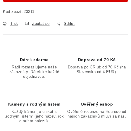
Kód zboží:
23211
Tisk
Zeptat se
Sdílet
Dárek zdarma
Doprava od 70 Kč
Rádi rozmazlujeme naše
Doprava po ČR už od 70 Kč (na
zákazníky. Dárek ke každé
Slovensko od 4 EUR).
objednávce.
Kameny s rodným listem
Ověřený eshop
Každý kámen je unikát s
Ověřené recenze na Heurece od
„rodným listem“ (jeho název, rok
našich zákazníků mluví za nás.
a místo nálezu).