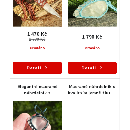
1 470 Kč
1 790 Kč
1 770 Kč
Prodáno
Prodáno
Detail
Detail
Elegantní macramé
Macramé náhrdelník s
náhrdelník s
kvalitním jemně žlutým
nádherným českým
křišťálem
křišťálem z Vysočiny