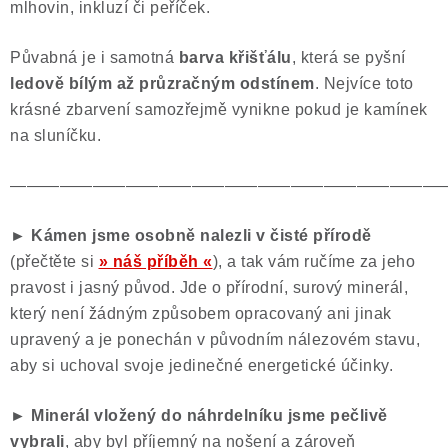
mlhovin, inkluzí či peříček.
Půvabná je i samotná
barva křišťálu
, která se pyšní
ledově bílým až průzračným odstínem
. Nejvíce toto
krásné zbarvení samozřejmě vynikne pokud je kamínek
na sluníčku.
——————————————————————————
►
Kámen jsme osobně nalezli v čisté přírodě
(přečtěte si
» náš příběh «
), a tak vám ručíme za jeho
pravost i jasný původ. Jde o přírodní, surový minerál,
který není žádným způsobem opracovaný ani jinak
upravený a je ponechán v původním nálezovém stavu,
aby si uchoval svoje jedinečné energetické účinky.
► Minerál vložený do náhrdelníku jsme pečlivě
vybrali
, aby byl příjemný na nošení a zároveň