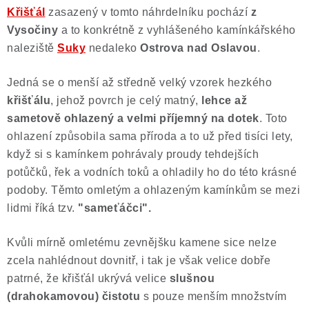
Křišťál
zasazený v tomto náhrdelníku pochází
z
Poučení o právu na odstoupení od smlouvy
Vysočiny
a to konkrétně z vyhlášeného kamínkářského
naleziště
Suky
nedaleko
Ostrova nad Oslavou
.
Jedná se o menší až středně velký vzorek hezkého
křišťálu
, jehož povrch je celý matný,
lehce až
sametově ohlazený a velmi příjemný na dotek
. Toto
ohlazení způsobila sama příroda a to už před tisíci lety,
když si s kamínkem pohrávaly proudy tehdejších
potůčků, řek a vodních toků a ohladily ho do této krásné
podoby. Těmto omletým a ohlazeným kamínkům se mezi
lidmi říká tzv.
"sameťáčci".
Kvůli mírně omletému zevnějšku kamene sice nelze
zcela nahlédnout dovnitř, i tak je však velice dobře
patrné, že křišťál ukrývá velice
slušnou
(drahokamovou) čistotu
s pouze menším množstvím