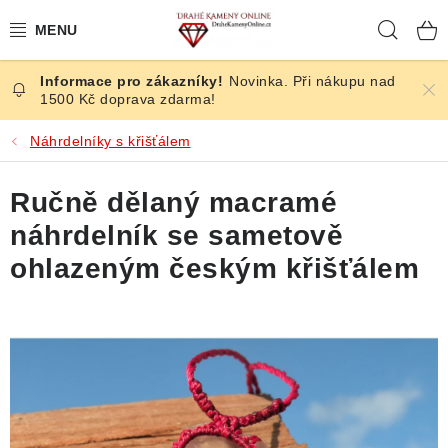
Přejít
Hleda
na
obsah
Novinka. Při nákupu nad
ČESKÉ KAMENY
1500 Kč doprava zdarma!
ŠPERKY
Náhrdelníky s křišťálem
KAMENY ZE SVĚTA
Ručně dělaný macramé
náhrdelník se sametově
BROUŠENÉ
ohlazeným českým křišťálem
SLEVY
ÚČINKY
KRYSTALY