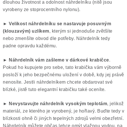
dlouhou životnost a odolnost náhrdelníku (nitě jsou
vyrobeny ze stoprocentního nylonu).
► Velikost náhrdelníku se nastavuje posuvným
(klouzavým) uzlíkem
, kterým si jednoduše zvětšíte
nebo zmenšíte obvod dle potřeby. Náhrdelník tedy
padne opravdu každému.
► Náhrdelník vám zašleme v dárkové krabičce
.
Pokud ho kupujete pro sebe, tato krabička vám výborně
posloží k jeho bezpečnému uložení v době, kdy jej právě
nenosíte. Jestli náhrdelníkem chcete obdarovat své
blízké, jistě tuto elegantní krabičku také oceníte.
► Nevystavujte náhrdelník vysokým teplotám
, jelikož
materiál, ze kterého je vyrobený, je hořlavý. Buďte tedy v
blízkosti ohně či jiných tepelných zdrojů velmi obezřetní.
Náhrdelník můžete občas lehce omýt vlažnou vodou, na