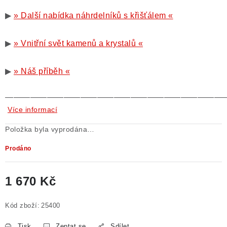
▶
» Další nabídka náhrdelníků s křišťálem «
▶
» Vnitřní svět kamenů a krystalů «
▶
» Náš příběh «
——————————————————————————
Více informací
Položka byla vyprodána…
Prodáno
1 670 Kč
Měrná cena:
Kód zboží:
25400
Tisk
Zeptat se
Sdílet