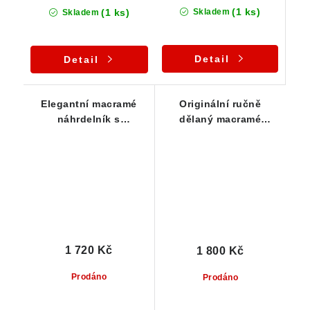
(1 ks)
(1 ks)
Skladem
Skladem
Detail
Detail
Elegantní macramé
Originální ručně
náhrdelník s
dělaný macramé
nádherným českým
náhrdelník s krásným
křišťálem z Vysočiny
přírodním křišťálem z
Vysočiny
1 720 Kč
1 800 Kč
Prodáno
Prodáno