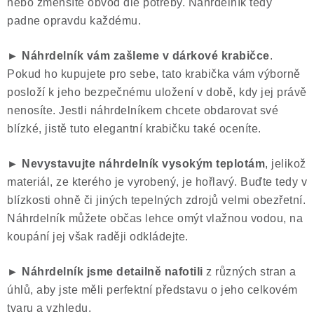
nebo zmenšíte obvod dle potřeby. Náhrdelník tedy
padne opravdu každému.
► Náhrdelník vám zašleme v dárkové krabičce
.
Pokud ho kupujete pro sebe, tato krabička vám výborně
posloží k jeho bezpečnému uložení v době, kdy jej právě
nenosíte. Jestli náhrdelníkem chcete obdarovat své
blízké, jistě tuto elegantní krabičku také oceníte.
► Nevystavujte náhrdelník vysokým teplotám
, jelikož
materiál, ze kterého je vyrobený, je hořlavý. Buďte tedy v
blízkosti ohně či jiných tepelných zdrojů velmi obezřetní.
Náhrdelník můžete občas lehce omýt vlažnou vodou, na
koupání jej však raději odkládejte.
► Náhrdelník jsme
detailně nafotili
z různých stran a
úhlů, aby jste měli perfektní představu o jeho celkovém
tvaru a vzhledu.