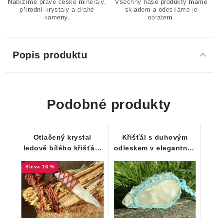
Nabízíme pravé české minerály,
Všechny naše produkty máme
přírodní krystaly a drahé
skladem a odesíláme je
kameny.
obratem.
Popis produktu
Podobné produkty
Otlačený krystal
Křišťál s duhovým
ledově bílého křišťálu
odleskem v elegantním
v zajímavě řešeném
macramé náhrdelníku
16 %
macramé náhrdelníku