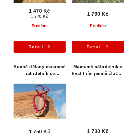
1 470 Kč
1 790 Kč
1 770 Kč
Prodáno
Prodáno
Detail
Detail
Ručně dělaný macramé
Macramé náhrdelník s
náhrdelník se
kvalitním jemně žlutým
sametově ohlazeným
křišťálem
českým křišťálem
1 730 Kč
1 750 Kč