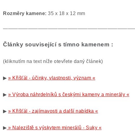
Rozměry kamene:
35 x 18 x 12 mm
——————————————————————————
Články související s tímno kamenem :
(kliknutím na text níže otevřete daný článek)
▶
» Křišťál - účinky, vlastnosti, význam «
▶
» Výroba náhrdelníků s českými kameny a minerály «
▶
» Křišťál - zajímavosti a další nabídka «
▶
» Naleziště s výskytem minerálů - Suky «