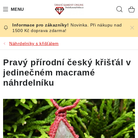
Přejít
Hleda
na
obsah
Novinka. Při nákupu nad
ČESKÉ KAMENY
1500 Kč doprava zdarma!
ŠPERKY
Náhrdelníky s křišťálem
KAMENY ZE SVĚTA
Pravý přírodní český křišťál v
jedinečném macramé
BROUŠENÉ
náhrdelníku
SLEVY
ÚČINKY
KRYSTALY