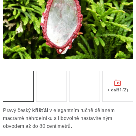
ČLÁNKY
NALEZIŠTĚ
NÁŠ PŘÍBĚH
VIDEOGALERIE
KONTAKT
MISTROVSKÉ KRYSTALY
+ další (2)
Obchodní podmínky
Puncovní značky
Ochrana osobních údajů
Pravý český
křišťál
v elegantním ručně dělaném
Výkup minerálů a drahých kamenů
macramé náhrdelníku s libovolně nastavitelným
Formulář pro uplatnění reklamace
obvodem až do 80 centimetrů.
Formulář pro odstoupení od smlouvy