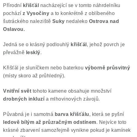
Přírodní
křišťál
nacházející se v tomto náhrdelníku
Poučení o právu na odstoupení od smlouvy
pochází
z Vysočiny
a to konkrétně z oblíbeného
šutráckého naleziště
Suky
nedaleko
Ostrova nad
Oslavou.
Jedná se o krásný podlouhlý
křišťál
, jehož povrch je
převážně
lesklý
.
Křišťál je sluníčkem nebo baterkou
výborně průsvitný
(místy skoro až průhledný).
Vnitřní svět
tohoto kamene obsahuje množství
drobných inkluzí
a mlhovinových závojů.
Půvabná je i samotná
barva křišťálu
, která se pyšní
ledově bílým až průzračným odstínem
. Nejvíce toto
krásné zbarvení samozřejmě vynikne pokud je kamínek