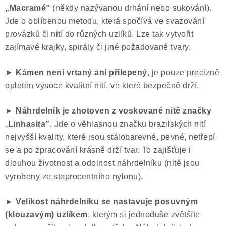
„Macramé”
(někdy nazývanou drhání nebo sukování).
Jde o oblíbenou metodu, která spočívá ve svazování
provázků či nití do různých uzlíků. Lze tak vytvořit
zajímavé krajky, spirály či jiné požadované tvary.
►
Kámen není vrtaný ani přilepený
, je pouze precizně
opleten vysoce kvalitní nití, ve které bezpečně drží.
► Náhrdelník je zhotoven z voskované nitě značky
„
Linhasita”
. Jde o věhlasnou značku brazilských nití
nejvyšší kvality, které jsou stálobarevné, pevné, netřepí
se a po zpracování krásně drží tvar. To zajišťuje i
dlouhou životnost a odolnost náhrdelníku (nitě jsou
vyrobeny ze stoprocentního nylonu).
► Velikost náhrdelníku se nastavuje posuvným
(klouzavým) uzlíkem
, kterým si jednoduše zvětšíte