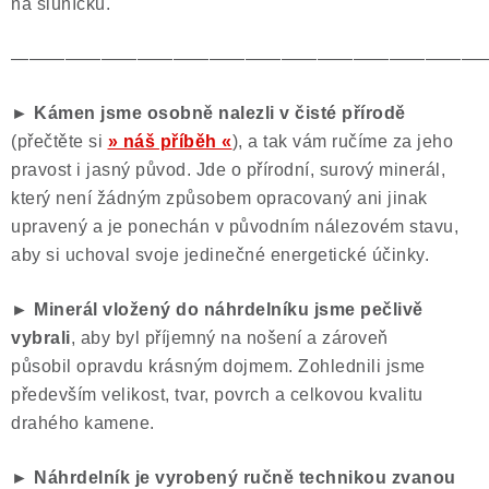
na sluníčku.
——————————————————————————
►
Kámen jsme osobně nalezli v čisté přírodě
(přečtěte si
» náš příběh «
), a tak vám ručíme za jeho
pravost i jasný původ. Jde o přírodní, surový minerál,
který není žádným způsobem opracovaný ani jinak
upravený a je ponechán v původním nálezovém stavu,
aby si uchoval svoje jedinečné energetické účinky.
► Minerál vložený do náhrdelníku jsme pečlivě
vybrali
, aby byl příjemný na nošení a zároveň
působil opravdu krásným dojmem. Zohlednili jsme
především velikost, tvar, povrch a celkovou kvalitu
drahého kamene.
► Náhrdelník je vyrobený ručně technikou zvanou