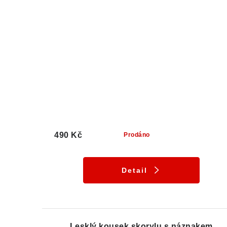
490 Kč
Prodáno
Detail
Lesklý kousek skorylu s náznakem