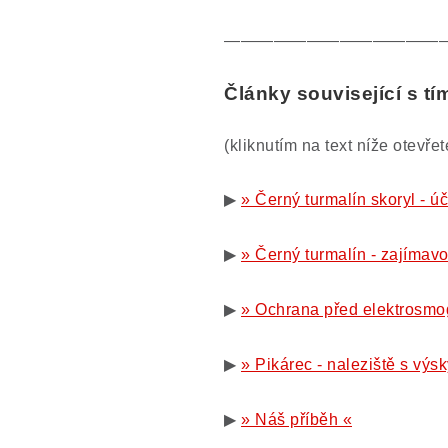
—————————————
Články související s t
(kliknutím na text níže otevře
▶
» Černý turmalín skoryl - úč
▶
» Černý turmalín - zajímavo
▶
» Ochrana před elektrosmo
▶
» Pikárec - naleziště s výs
▶
» Náš příběh «