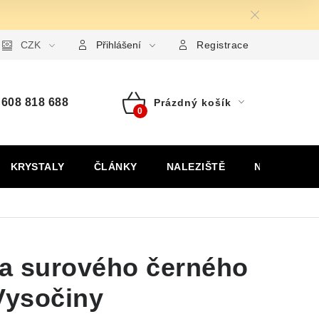
ormulář pro uplatnění reklamace
CZK
Formulář pro odstoupení od
Přihlášení
Registrace
608 818 688
Prázdný košík
Nákupní
košík
KRYSTALY
ČLÁNKY
NALEZIŠTĚ
NÁŠ PŘÍBĚH
a surového černého
Vysočiny