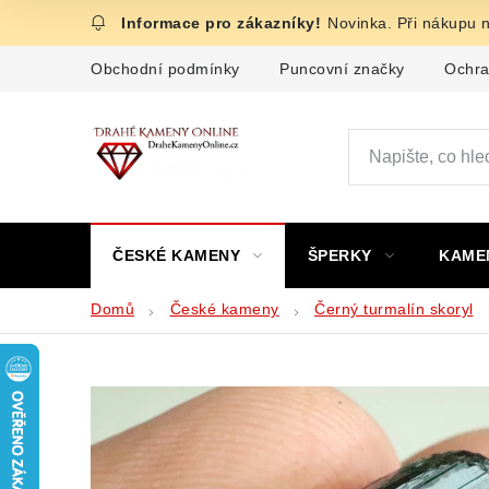
Přejít
Novinka. Při nákupu 
na
obsah
Obchodní podmínky
Puncovní značky
Ochra
ČESKÉ KAMENY
ŠPERKY
KAME
Domů
České kameny
Černý turmalín skoryl