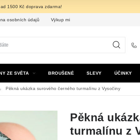
nad 1500 Kč doprava zdarma!
na osobních údajů
Výkup minerálů a drahých kamenů
F
NY ZE SVĚTA
BROUŠENÉ
SLEVY
ÚČINKY
Pěkná ukázka surového černého turmalínu z Vysočiny
Pěkná ukázk
turmalínu z 