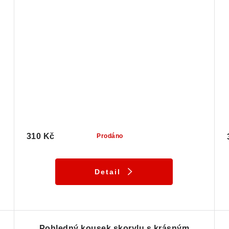
310 Kč
Prodáno
Detail
Pohledný kousek skorylu s krásným