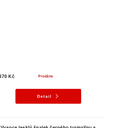
370 Kč
Prodáno
Detail
Vysoce lesklý špalek černého turmalínu s