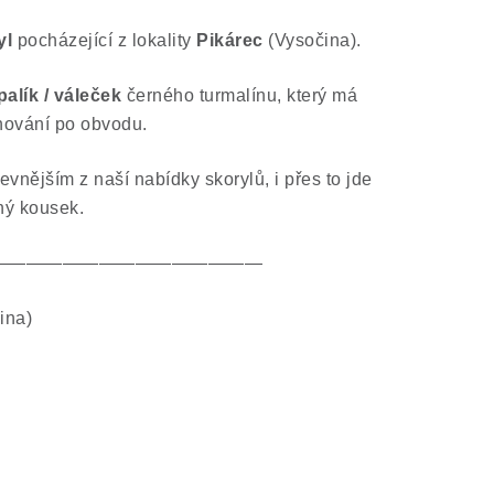
yl
pocházející z lokality
Pikárec
(Vysočina).
alík / váleček
černého turmalínu, který má
hování po obvodu.
levnějším z naší nabídky skorylů, i přes to jde
dný kousek.
———————————————
ina)