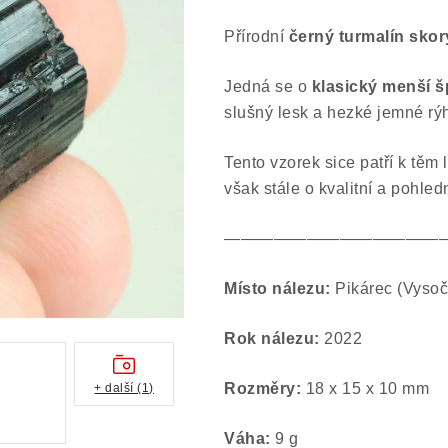
Přírodní
černý turmalín skor
Jedná se o
klasický menší šp
slušný lesk a hezké jemné rý
Tento vzorek sice patří k těm 
však stále o kvalitní a pohle
—————————————
Místo nálezu:
Pikárec (Vysoč
Rok nálezu:
2022
Rozměry:
18 x 15 x 10 mm
+ další (1)
Váha:
9 g