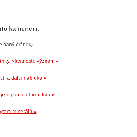
———————————————
ímto kamenem:
te daný článek)
inky, vlastnosti, význam «
sti a další nabídka «
gem pomocí turmalínu «
kytem minerálů «