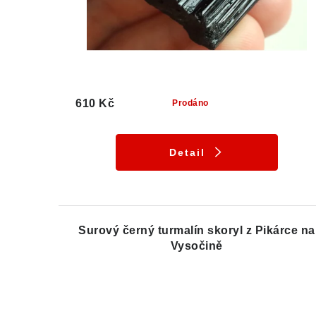
610 Kč
Prodáno
Detail
Surový černý turmalín skoryl z Pikárce na
Vysočině