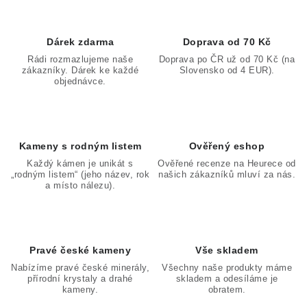
Dárek zdarma
Doprava od 70 Kč
Rádi rozmazlujeme naše
Doprava po ČR už od 70 Kč (na
zákazníky. Dárek ke každé
Slovensko od 4 EUR).
objednávce.
Kameny s rodným listem
Ověřený eshop
Každý kámen je unikát s
Ověřené recenze na Heurece od
„rodným listem“ (jeho název, rok
našich zákazníků mluví za nás.
a místo nálezu).
Pravé české kameny
Vše skladem
Nabízíme pravé české minerály,
Všechny naše produkty máme
přírodní krystaly a drahé
skladem a odesíláme je
kameny.
obratem.