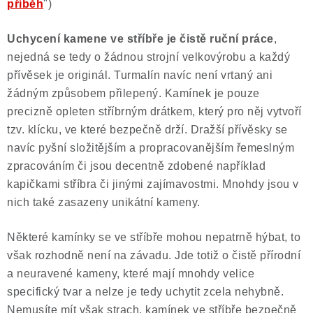
příběh
")
Uchycení kamene ve stříbře je čistě ruční práce
,
nejedná se tedy o žádnou strojní velkovýrobu a každý
přívěsek je originál. Turmalín navíc není vrtaný ani
žádným způsobem přilepený. Kamínek je pouze
precizně opleten stříbrným drátkem, který pro něj vytvoří
tzv. klícku, ve které bezpečně drží. Dražší přívěsky se
navíc pyšní složitějším a propracovanějším řemeslným
zpracováním či jsou decentně zdobené například
kapičkami stříbra či jinými zajímavostmi. Mnohdy jsou v
nich také zasazeny unikátní kameny.
Některé kamínky se ve stříbře mohou nepatrně hýbat, to
však rozhodně není na závadu. Jde totiž o čistě přírodní
a neuravené kameny, které mají mnohdy velice
specifický tvar a nelze je tedy uchytit zcela nehybně.
Nemusíte mít však strach, kamínek ve stříbře bezpečně