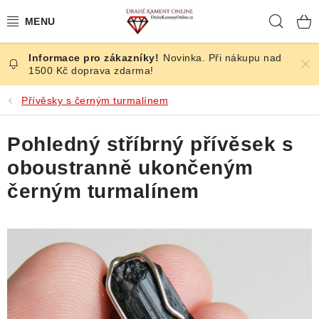
Přejít
Hleda
na
obsah
Novinka. Při nákupu nad
ČESKÉ KAMENY
1500 Kč doprava zdarma!
ŠPERKY
Přívěsky s černým turmalínem
KAMENY ZE SVĚTA
Pohledný stříbrný přívěsek s
oboustranně ukončeným
BROUŠENÉ
černým turmalínem
SLEVY
ÚČINKY
KRYSTALY