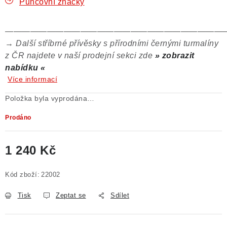
Puncovní značky
——————————————————————————
→
Další stříbrné přívěsky s přírodními černými turmalíny
z ČR najdete v naší prodejní sekci zde
» zobrazit
nabídku «
Více informací
Položka byla vyprodána…
Prodáno
1 240 Kč
Měrná cena:
Kód zboží:
22002
Tisk
Zeptat se
Sdílet