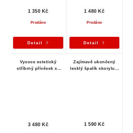
1 350 Kč
1 480 Kč
Prodáno
Prodáno
Detail
Detail
Vysoce estetický
Zajímavě ukončený
stříbrný přívěsek se
lesklý špalík skorylu s
vzácným tužkovým
jemným rýhováním -
černým skorylem
stříbrný přívěsek
1 590 Kč
3 480 Kč