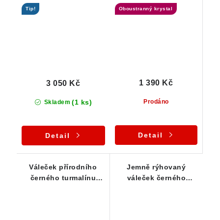
turmalínu zasazený ve
skorylu - přívěsek
Tip!
Oboustranný krystal
stříbře
1 390 Kč
3 050 Kč
(1 ks)
Prodáno
Skladem
Detail
Detail
Váleček přírodního
Jemně rýhovaný
černého turmalínu
váleček černého
zasazený ve stříbře /
turmalínu zasazený ve
přívěsku
střbře