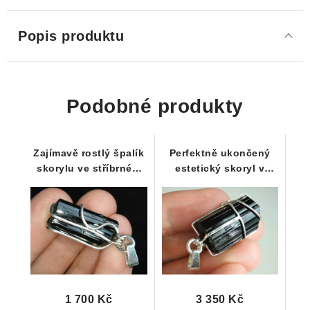
Popis produktu
Podobné produkty
Zajímavě rostlý špalík
Perfektně ukončený
skorylu ve stříbrném
estetický skoryl v
přívěsku - lepený
propracovaném
vzorek
stříbrném přívěsku
1 700 Kč
3 350 Kč