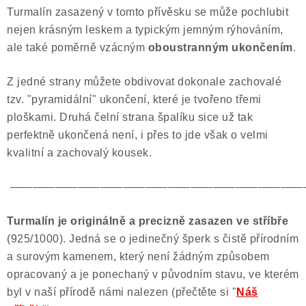
Turmalín zasazený v tomto přívěsku se může pochlubit
Poučení o právu na odstoupení od smlouvy
nejen krásným leskem a typickým jemným rýhováním,
ale také poměrně vzácným
oboustranným ukončením
.
Z jedné strany můžete obdivovat dokonale zachovalé
tzv. "pyramidální" ukončení, které je tvořeno třemi
ploškami. Druhá čelní strana špalíku sice už tak
perfektně ukončená není, i přes to jde však o velmi
kvalitní a zachovalý kousek.
——————————————————————————
Turmalín je originálně a precizně zasazen ve stříbře
(925/1000). Jedná se o jedinečný šperk s čistě přírodním
a surovým kamenem, který není žádným způsobem
opracovaný a je ponechaný v původním stavu, ve kterém
byl v naší přírodě námi nalezen (přečtěte si "
Náš