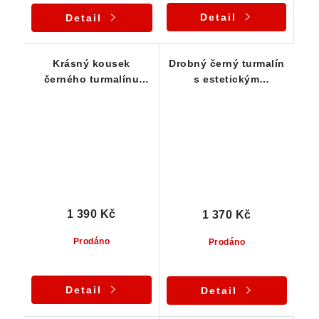
Detail
Detail
Krásný kousek
Drobný černý turmalín
černého turmalínu
s estetickým
opletený ve stříbrném
ukončením - stříbrný
přívěsku - Vysočina
přívěsek
1 390 Kč
1 370 Kč
Prodáno
Prodáno
Detail
Detail