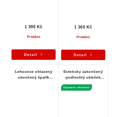
1 390 Kč
1 360 Kč
Prodáno
Prodáno
Detail
Detail
Lehounce ohlazený
Esteticky zakončený
ukončený špalík
podlouhlý váleček
skorylu - stříbrný
skorylu z Vysočiny -
Zajímavé ukončení
přívěsek
přívěsek