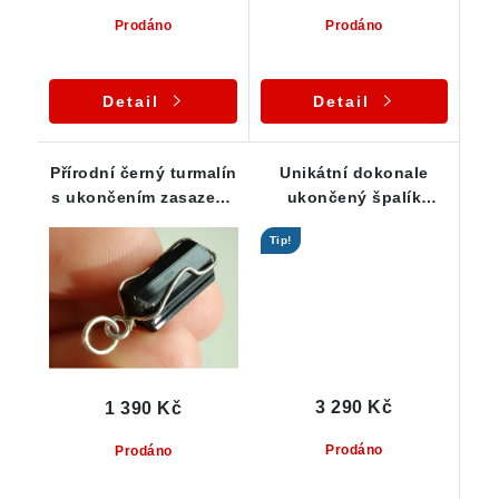
Prodáno
Prodáno
Detail
Detail
Přírodní černý turmalín
Unikátní dokonale
s ukončením zasazený
ukončený špalík
ve stříbrnném přívěsku
skorylu ve stříbře
Tip!
3 290 Kč
1 390 Kč
Prodáno
Prodáno