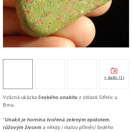
ČLÁNKY
NALEZIŠTĚ
NÁŠ PŘÍBĚH
VIDEOGALERIE
KONTAKT
MISTROVSKÉ KRYSTALY
+ další (1)
Obchodní podmínky
Puncovní značky
Vzácná ukázka
českého unakitu
z oblasti Střelic u
Ochrana osobních údajů
Brna
.
Výkup minerálů a drahých kamenů
"
Unakit je hornina tvořená
zeleným epidotem
,
Formulář pro uplatnění reklamace
růžovým živcem
a někdy i malou příměsí šedého
Formulář pro odstoupení od smlouvy