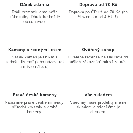
Dárek zdarma
Doprava od 70 Kč
Rádi rozmazlujeme naše
Doprava po ČR už od 70 Kč (na
zákazníky. Dárek ke každé
Slovensko od 4 EUR).
objednávce.
Kameny s rodným listem
Ověřený eshop
Každý kámen je unikát s
Ověřené recenze na Heurece od
„rodným listem“ (jeho název, rok
našich zákazníků mluví za nás.
a místo nálezu).
Pravé české kameny
Vše skladem
Nabízíme pravé české minerály,
Všechny naše produkty máme
přírodní krystaly a drahé
skladem a odesíláme je
kameny.
obratem.