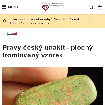
Přejít
Hleda
na
obsah
Novinka. Při nákupu nad
ČESKÉ KAMENY
1500 Kč doprava zdarma!
ŠPERKY
Unakit
KAMENY ZE SVĚTA
Pravý český unakit - plochý
tromlovaný vzorek
BROUŠENÉ
SLEVY
ÚČINKY
KRYSTALY