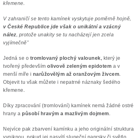
křemene.
Poučení o právu na odstoupení od smlouvy
V zahraničí se tento kamínek vyskytuje poměrně hojně,
v České Republice jde však o unikátní a vzácný
nález
, protože unakity se tu nacházejí jen zcela
vyjímečně"
Jedná se o
tromlovaný plochý valounek,
který je
tvořený především
olivově zeleným epidotem
a v
menší míře i
narůžovělým až oranžovým živcem
.
Objevit tu však můžete i nepatrné náznaky šedého
křemene.
Díky zpracování (tromlování) kamínek nemá žádné ostré
hrany a
působí hravým a mazlivým dojmem
.
Nejvíce pak zbarvení kamínku a jeho originální struktura
vyniknou, pokud jej nasvítí sluneční paprsky či světlo