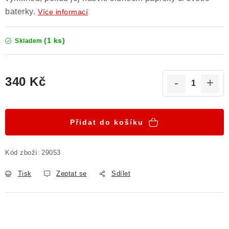
baterky.
Více informací
(1 ks)
Skladem
340 Kč
Měrná cena:
Přidat do košíku
Kód zboží:
29053
Tisk
Zeptat se
Sdílet