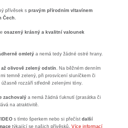
rný přívěsek s
pravým přírodním vltavínem
ch Čech
.
je
osazený krásný a kvalitní valounek
ádherně omletý
a nemá tedy žádné ostré hrany.
až olivově zelený odstín
. Na běžném denním
velmi temně zelený, při prosvícení sluníčkem či
 úžasně rozzáří středně zelenými tóny.
le zachovalý
a nemá žádná ťuknutí (prasátka či
dává na atraktivitě.
VIDEO
s tímto šperkem nebo si přečíst
další
rmace
týkající se našich přívěsků.
Více informací