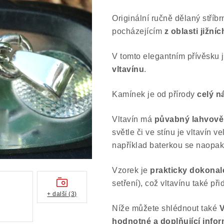
Originální ručně dělaný stříb
pocházejícím
z oblasti jižní
V tomto elegantním přívěsku 
vltavínu
.
Kamínek je od přírody
celý n
Vltavín má
půvabný lahvově 
světle či ve stínu je vltavín 
například baterkou se naopak
Vzorek je
prakticky dokona
setření), což vltavínu také při
+ další (3)
Níže můžete shlédnout také
hodnotné a doplňující info