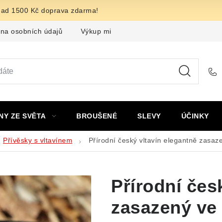
nad 1500 Kč doprava zdarma!
na osobních údajů
Výkup minerálů a drahých kamenů
F
NY ZE SVĚTA
BROUŠENÉ
SLEVY
ÚČINKY
Přívěsky s vltavínem
Přírodní český vltavín elegantně zasaz
Přírodní čes
zasazený ve 