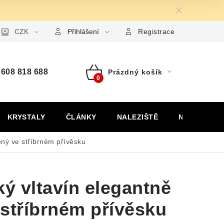
ormulář pro uplatnění reklamace
CZK
Formulář pro odstoupení od
Přihlášení
Registrace
608 818 688
Prázdný košík
Nákupní
košík
KRYSTALY
ČLÁNKY
NALEZIŠTĚ
NÁŠ PŘÍBĚH
ený ve stříbrném přívěsku
ký vltavín elegantně
stříbrném přívěsku