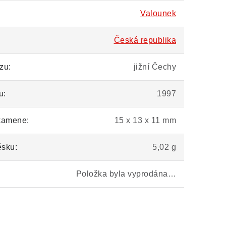
Valounek
Česká republika
zu:
jižní Čechy
u:
1997
kamene:
15 x 13 x 11 mm
ěsku:
5,02 g
Položka byla vyprodána…