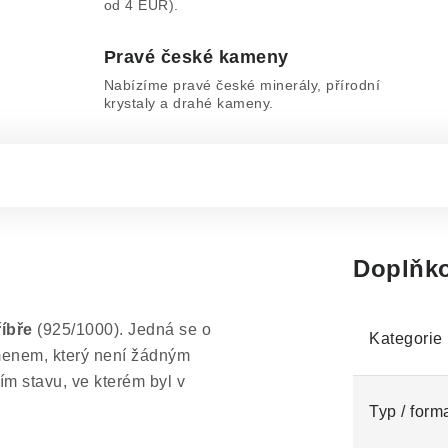
od 4 EUR).
Pravé české kameny
Nabízíme pravé české minerály, přírodní
krystaly a drahé kameny.
Doplňko
říbře
(925/1000). Jedná se o
Kategorie
menem, který není žádným
 stavu, ve kterém byl v
Typ / form