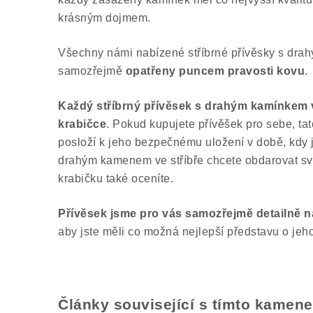
krásným dojmem.
Všechny námi nabízené stříbrné přívěsky s dra
samozřejmě
opatřeny puncem pravosti kovu
.
Každý stříbrný přívěsek s drahým kamínkem
krabičce
. Pokud kupujete přívěšek pro sebe, ta
posloží k jeho bezpečnému uložení v době, kdy je
drahým kamenem ve stříbře chcete obdarovat své 
krabičku také oceníte.
Přívěsek jsme pro vás samozřejmě
detailně n
aby jste měli co možná nejlepší představu o jeh
Články související s tímto kamen