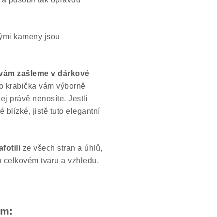
hými kameny jsou
 vám zašleme v dárkové
to krabička vám výborně
j právě nenosíte. Jestli
blízké, jistě tuto elegantní
afotili
ze všech stran a úhlů,
o celkovém tvaru a vzhledu.
em: