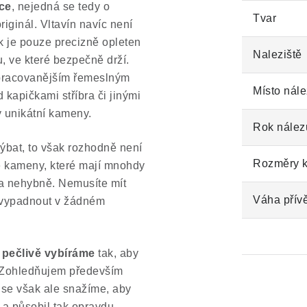
áce
, nejedná se tedy o
Tvar
iginál. Vltavín navíc není
 je pouze precizně opleten
Naleziště
ku, ve které bezpečně drží.
ropracovanějším řemeslným
Místo nále
kapičkami stříbra či jinými
 unikátní kameny.
Rok nález
ýbat, to však rozhodně není
Rozměry 
né kameny, které mají mnohdy
ela nehybně. Nemusíte mít
Váha přív
a vypadnout v žádném
 pečlivě vybíráme
tak, aby
. Zohledňujem především
 se však ale snažíme, aby
 a působil tak opravdu