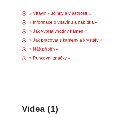
» Vltavín - účinky a vlastnosti «
» Informace o vltavínu a nabídka «
» Jak vybrat vhodný kámen «
» Jak pracovat s kameny a krystaly «
» Náš příběh «
» Puncovní značky «
Videa (1)