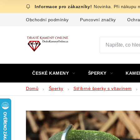
Přejít
Novinka. Při nákupu 
na
obsah
Obchodní podmínky
Puncovní značky
Ochra
ČESKÉ KAMENY
ŠPERKY
KAME
Domů
Šperky
Stříbrné šperky s vltavínem