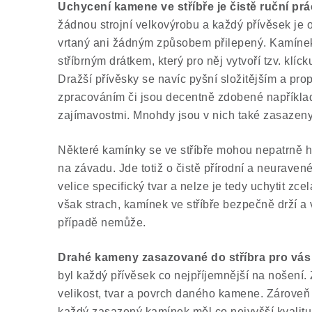
Uchycení kamene ve stříbře je čistě ruční pr
žádnou strojní velkovýrobu a každý přívěsek je or
vrtaný ani žádným způsobem přilepený. Kamínek
stříbrným drátkem, který pro něj vytvoří tzv. klíc
Dražší přívěsky se navíc pyšní složitějším a p
zpracováním či jsou decentně zdobené například 
zajímavostmi. Mnohdy jsou v nich také zasazeny
Některé kamínky se ve stříbře mohou nepatrně h
na závadu. Jde totiž o čistě přírodní a neurave
velice specifický tvar a nelze je tedy uchytit zc
však strach, kamínek ve stříbře bezpečně drží 
případě nemůže.
Drahé kameny zasazované do stříbra pro vás
byl každý přívěsek co nejpříjemnější na nošení
velikost, tvar a povrch daného kamene. Zároveň
každý zasazený kamínek měl co nejvyšší kvalitu