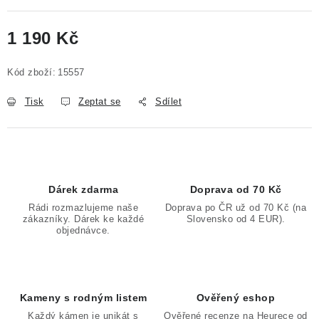
1 190 Kč
Měrná cena:
Kód zboží:
15557
Tisk
Zeptat se
Sdílet
Dárek zdarma
Doprava od 70 Kč
Rádi rozmazlujeme naše
Doprava po ČR už od 70 Kč (na
zákazníky. Dárek ke každé
Slovensko od 4 EUR).
objednávce.
Kameny s rodným listem
Ověřený eshop
Každý kámen je unikát s
Ověřené recenze na Heurece od