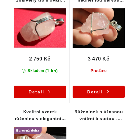
zbarvený tromlovaný
nádhernou barvou
růženín ve stříbrném
precizně zasazený ve
přívěsku
stříbře
2 750 Kč
3 470 Kč
(1 ks)
Skladem
Prodáno
Detail
Detail
Kvalitní vzorek
Růženínek s úžasnou
růženínu v elegantním
vnitřní čistotou -
stříbrném přívěsku
stříbrný přívěsek
Barevná duha