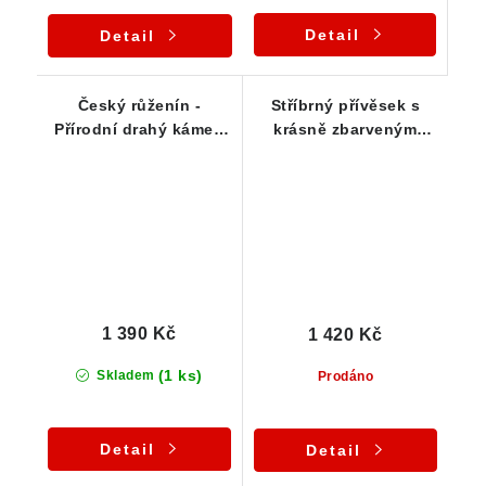
Detail
Detail
Český růženín -
Stříbrný přívěsek s
Přírodní drahý kámen
krásně zbarveným
ve stříbrném přívěku
českým růženínem
1 390 Kč
1 420 Kč
(1 ks)
Skladem
Prodáno
Detail
Detail