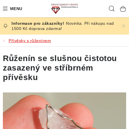
Přejít
Hleda
na
obsah
Novinka. Při nákupu nad
ČESKÉ KAMENY
1500 Kč doprava zdarma!
ŠPERKY
Přívěsky s růženínem
KAMENY ZE SVĚTA
Růženín se slušnou čistotou
zasazený ve stříbrném
BROUŠENÉ
přívěsku
SLEVY
ÚČINKY
KRYSTALY