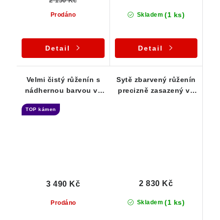
2 150 Kč
(1 ks)
Prodáno
Skladem
Detail
Detail
Velmi čistý růženín s
Sytě zbarvený růženín
nádhernou barvou ve
precizně zasazený ve
zdobeném přívěsku
zdobeném stříbrném
TOP kámen
přívěsku
2 830 Kč
3 490 Kč
(1 ks)
Skladem
Prodáno