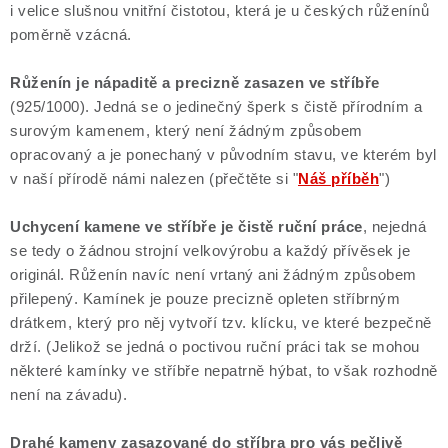
i velice slušnou vnitřní čistotou, která je u českých růženínů
Poučení o právu na odstoupení od smlouvy
poměrně vzácná.
Růženín je nápaditě a precizně zasazen ve stříbře
(925/1000). Jedná se o jedinečný šperk s čistě přírodním a
surovým kamenem, který není žádným způsobem
opracovaný a je ponechaný v původním stavu, ve kterém byl
v naší přírodě námi nalezen (přečtěte si "
Náš příběh
")
Uchycení kamene ve stříbře je čistě ruční práce
, nejedná
se tedy o žádnou strojní velkovýrobu a každý přívěsek je
originál. Růženín navíc není vrtaný ani žádným způsobem
přilepený. Kamínek je pouze precizně opleten stříbrným
drátkem, který pro něj vytvoří tzv. klícku, ve které bezpečně
drží. (Jelikož se jedná o poctivou ruční práci tak se mohou
některé kamínky ve stříbře nepatrně hýbat, to však rozhodně
není na závadu).
Drahé kameny zasazované do stříbra pro vás pečlivě