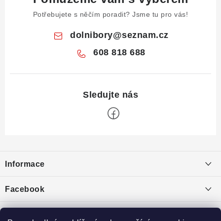
Potřebujete s něčím poradit? Jsme tu pro vás!
dolnibory
@
seznam.cz
608 818 688
Z
á
Informace
p
a
Obchodní podmínky
Facebook
t
Puncovní značky
í
Ochrana osobních údajů