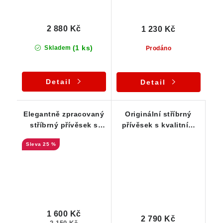
2 880 Kč
1 230 Kč
(1 ks)
Skladem
Prodáno
Detail
Detail
Elegantně zpracovaný
Originální stříbrný
stříbrný přívěsek s
přívěsek s kvalitním
krásně čistým
českým růženínem
25 %
růženínem
1 600 Kč
2 790 Kč