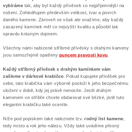
vybíráme
tak, aby byl každý přívěsek co nejpříjemnější na
nošení. Zohledňujem především velikost, tvar a povrch
daného kamene. Zároveň se však ale snažíme, aby každý
zasazený kamínek měl co nejvyšší kvalitu a působil tak
opravdu krásným dojmem.
Všechny námi nabízené stříbrné přívěsky s drahými kameny
jsou samozřejmě opatřeny
puncem pravosti kovu
.
Každý stříbrný přívěsek s drahým kamínkem vám
zašleme v dárkové krabičce
. Pokud kupujete přívěšek pro
sebe, tato krabička vám výborně posloží k jeho bezpečnému
uložení v době, kdy jej právě nenosíte. Jestli drahým
kamenem ve stříbře chcete obdarovat své blízké, jistě tuto
elegantní krabičku také oceníte.
Níže pod popiskem také naleznete tzv.
rodný list kamene
,
tedy místo a rok jeho nálezu. Vždy také uvádíme přesný