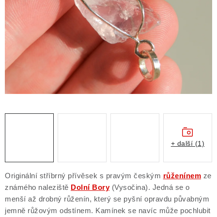
ČLÁNKY
NALEZIŠTĚ
NÁŠ PŘÍBĚH
VIDEOGALERIE
KONTAKT
MISTROVSKÉ KRYSTALY
+ další (1)
Obchodní podmínky
Puncovní značky
Ochrana osobních údajů
Originální stříbrný přívěsek s pravým českým
růženínem
ze
Výkup minerálů a drahých kamenů
známého naleziště
Dolní Bory
(Vysočina). Jedná se o
menší až drobný růženín, který se pyšní opravdu půvabným
Formulář pro uplatnění reklamace
jemně růžovým odstínem. Kamínek se navíc může pochlubit
Formulář pro odstoupení od smlouvy