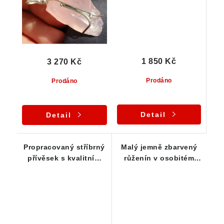
1 850 Kč
3 270 Kč
Prodáno
Prodáno
Detail
Detail
Propracovaný stříbrný
Malý jemně zbarvený
přívěsek s kvalitním
růženín v osobitém
kouskem českého
stříbrném přívěsku
růženínu