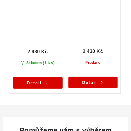
zasazený ve stříbrném
propracovaném
přívěsku
stříbrném přívěsku
2 430 Kč
2 930 Kč
(1 ks)
Prodáno
Skladem
Detail
Detail
Pomůžeme vám s výběrem