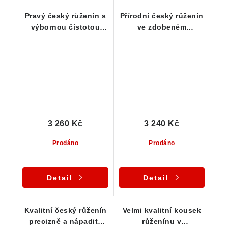
Pravý český růženín s
Přírodní český růženín
výbornou čistotou
ve zdobeném
precizně zasazený ve
stříbrném přívěsku
stíbře
3 260 Kč
3 240 Kč
Prodáno
Prodáno
Detail
Detail
Kvalitní český růženín
Velmi kvalitní kousek
precizně a nápaditě
růženínu v