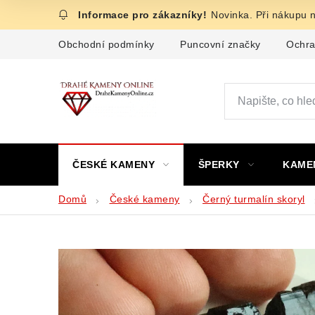
Přejít
Novinka. Při nákupu 
na
obsah
Obchodní podmínky
Puncovní značky
Ochra
ČESKÉ KAMENY
ŠPERKY
KAME
Domů
České kameny
Černý turmalín skoryl