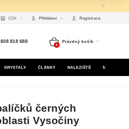
ormulář pro uplatnění reklamace
CZK
Formulář pro odstoupení od
Přihlášení
Registrace
608 818 688
Prázdný košík
Nákupní
košík
KRYSTALY
ČLÁNKY
NALEZIŠTĚ
NÁŠ PŘÍBĚH
špalíčků černých
oblasti Vysočiny