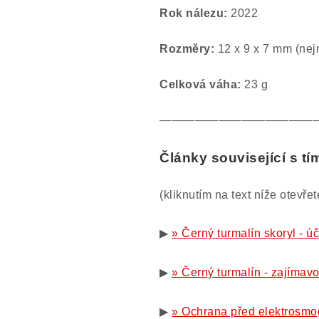
Rok nálezu:
2022
Rozměry:
12 x 9 x 7 mm (nej
Celková váha:
23 g
—————————————
Články související s t
(kliknutím na text níže otevře
▶
» Černý turmalín skoryl - úč
▶
» Černý turmalín - zajímavo
▶
» Ochrana před elektrosmo