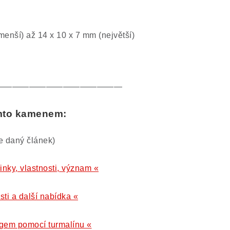
menší) až 14 x 10 x 7 mm (největší)
———————————————
ímto kamenem:
te daný článek)
inky, vlastnosti, význam «
sti a další nabídka «
gem pomocí turmalínu «