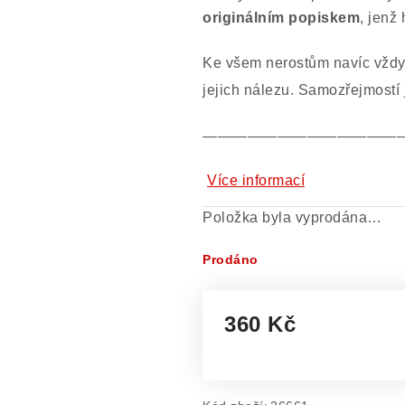
originálním popiskem
, jenž
Ke všem nerostům navíc vždy 
jejich nálezu. Samozřejmostí
—————————————
Více informací
Položka byla vyprodána…
Prodáno
360 Kč
Měrná cena: