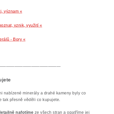
ti, význam «
poznat, vznik, využití «
erálů - Bory «
———————————————
ujete
i nabízené minerály a drahé kameny byly co
e tak přesně věděli co kupujete.
detailně nafotíme
ze všech stran a opatříme jej