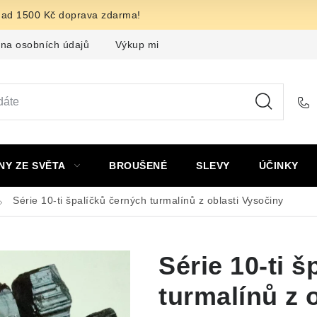
nad 1500 Kč doprava zdarma!
na osobních údajů
Výkup minerálů a drahých kamenů
F
NY ZE SVĚTA
BROUŠENÉ
SLEVY
ÚČINKY
Série 10-ti špalíčků černých turmalínů z oblasti Vysočiny
Série 10-ti 
turmalínů z 