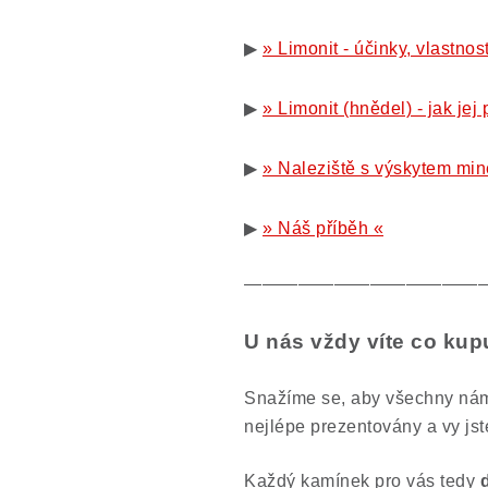
▶
» Limonit - účinky, vlastnos
▶
» Limonit (hnědel) - jak jej 
▶
» Naleziště s výskytem min
▶
» Náš příběh «
—————————————
U nás vždy víte co kup
Snažíme se, aby všechny nám
nejlépe prezentovány a vy jst
Každý kamínek pro vás tedy