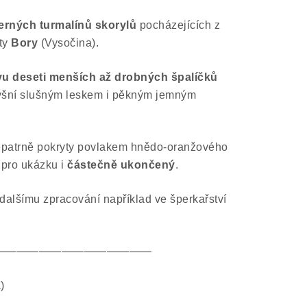
erných turmalínů skorylů
pocházejících z
ty
Bory
(Vysočina).
u deseti menších až drobných špalíčků
pyšní slušným leskem i pěkným jemným
nepatrně pokryty povlakem hnědo-oranžového
e pro ukázku i
částečně ukončený
.
 dalšímu zpracování například ve šperkařství
——————————————
)