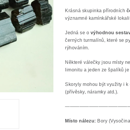
Krásná skupinka přírodních
č
významné kamínkářské lokali
Jedná se o
výhodnou sestav
černých turmalínů, které se 
rýhováním.
Některé válečky jsou místy 
limonitu a jeden ze špalíků j
Skoryly mohou být využity i k
(přívěsky, náramky atd.).
—————————————
Místo nálezu:
Bory (Vysočina