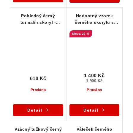
Pohledný černý
Hodnotný vzorek
turmalín skoryl -
černého skorylu s
Lesklý špalek s
unikátním zakončením
26 %
rýhováním - 19 g
1 400 Kč
610 Kč
1 900 Kč
Prodáno
Prodáno
Detail
Detail
Vzácný tužkový černý
Váleček černého