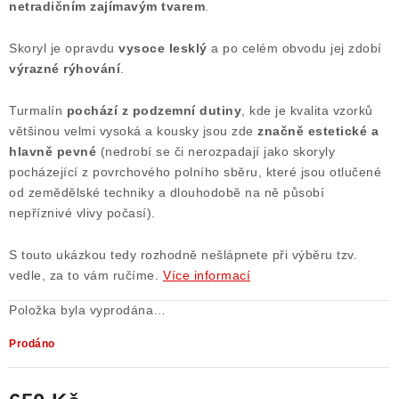
netradičním zajímavým tvarem
.
Poučení o právu na odstoupení od smlouvy
Skoryl je opravdu
vysoce lesklý
a po celém obvodu jej zdobí
výrazné rýhování
.
Turmalín
pochází z podzemní dutiny
, kde je kvalita vzorků
většinou velmi vysoká a kousky jsou zde
značně estetické a
hlavně pevné
(nedrobí se či nerozpadají jako skoryly
pocházející z povrchového polního sběru, které jsou otlučené
od zemědělské techniky a dlouhodobě na ně působí
nepříznivé vlivy počasí).
S touto ukázkou tedy rozhodně nešlápnete při výběru tzv.
vedle, za to vám ručíme.
Více informací
Položka byla vyprodána…
Prodáno