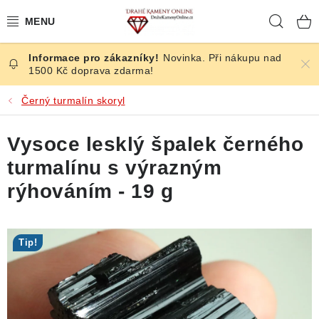
Přejít
Hleda
na
obsah
Novinka. Při nákupu nad
ČESKÉ KAMENY
1500 Kč doprava zdarma!
ŠPERKY
Černý turmalín skoryl
KAMENY ZE SVĚTA
Vysoce lesklý špalek černého
turmalínu s výrazným
BROUŠENÉ
rýhováním - 19 g
SLEVY
Tip!
ÚČINKY
KRYSTALY