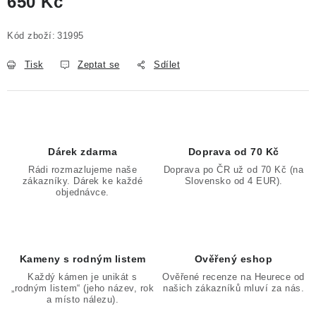
650 Kč
Měrná cena:
Kód zboží:
31995
Tisk
Zeptat se
Sdílet
Dárek zdarma
Doprava od 70 Kč
Rádi rozmazlujeme naše
Doprava po ČR už od 70 Kč (na
zákazníky. Dárek ke každé
Slovensko od 4 EUR).
objednávce.
Kameny s rodným listem
Ověřený eshop
Každý kámen je unikát s
Ověřené recenze na Heurece od
„rodným listem“ (jeho název, rok
našich zákazníků mluví za nás.
a místo nálezu).