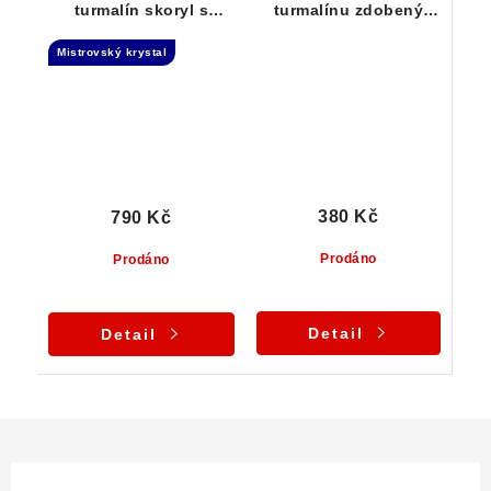
turmalín skoryl s
turmalínu zdobený
muskovitem - Laserová
lupínky stříbrné slídy /
Mistrovský krystal
hůlka
muskovitem
380 Kč
790 Kč
Prodáno
Prodáno
Detail
Detail