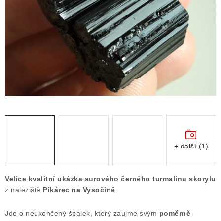
ČLÁNKY
NALEZIŠTĚ
NÁŠ PŘÍBĚH
VIDEOGALERIE
KONTAKT
MISTROVSKÉ KRYSTALY
+ další (1)
Obchodní podmínky
Puncovní značky
Ochrana osobních údajů
Velice kvalitní ukázka surového černého turmalínu skorylu
Výkup minerálů a drahých kamenů
z naleziště
Pikárec na Vysočině
.
Formulář pro uplatnění reklamace
Jde o neukončený špalek, který zaujme svým
poměrně
Formulář pro odstoupení od smlouvy