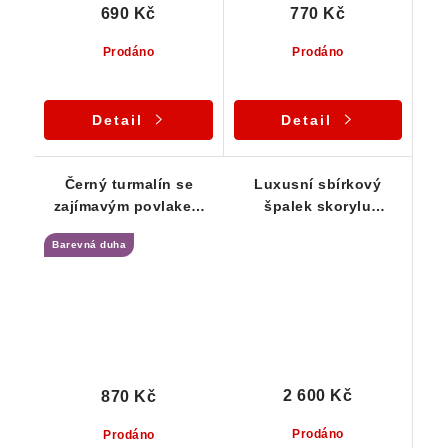
690 Kč
770 Kč
Prodáno
Prodáno
Detail
Detail
Černý turmalín se
Luxusní sbírkový
zajímavým povlakem
špalek skorylu
stříbrné slídy a
zdobený muskovitem -
Barevná duha
limonitu
Samoléčitel
2 600 Kč
870 Kč
Prodáno
Prodáno