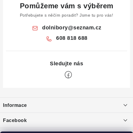
Pomůžeme vám s výběrem
Potřebujete s něčím poradit? Jsme tu pro vás!
dolnibory
@
seznam.cz
608 818 688
Z
á
Informace
p
a
Obchodní podmínky
Facebook
t
Puncovní značky