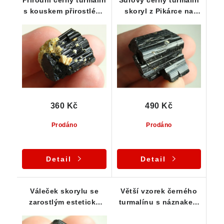
Přírodní černý turmalín
Surový černý turmalín
s kouskem přirostlého
skoryl z Pikárce na
albitu
Vysočině
360 Kč
490 Kč
Prodáno
Prodáno
Detail
Detail
Váleček skorylu se
Větší vzorek černého
zarostlým esteticky
turmalínu s náznakem
ukončeným drobným
dohojení - 45 g
špalíčkem - 8 g