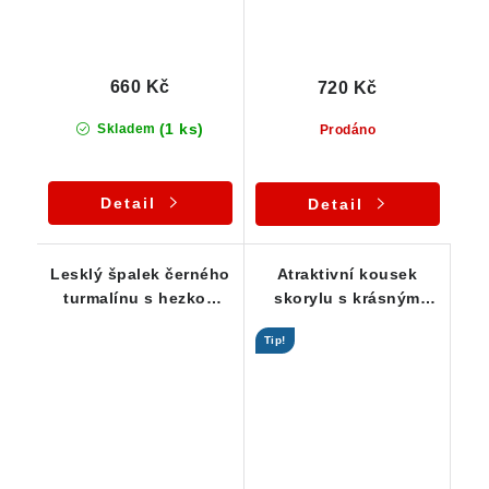
660 Kč
720 Kč
(1 ks)
Skladem
Prodáno
Detail
Detail
Lesklý špalek černého
Atraktivní kousek
turmalínu s hezkou
skorylu s krásným
patinou limonitu - 26 g
leskem i výhováním
Tip!