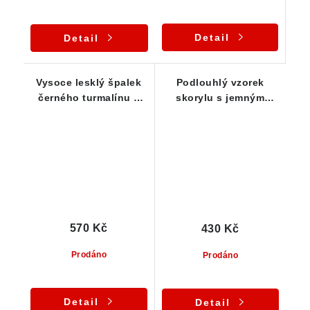
Detail
Detail
Vysoce lesklý špalek
Podlouhlý vzorek
černého turmalínu s
skorylu s jemným
výrazným rýhováním -
rýhováním a stopami
21 g
limonitu
570 Kč
430 Kč
Prodáno
Prodáno
Detail
Detail