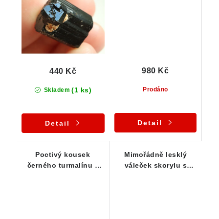
980 Kč
440 Kč
(1 ks)
Prodáno
Skladem
Detail
Detail
Poctivý kousek
Mimořádně lesklý
černého turmalínu z
váleček skorylu s
Vysočiny - 34 g
půvabným rýhováním -
25 g